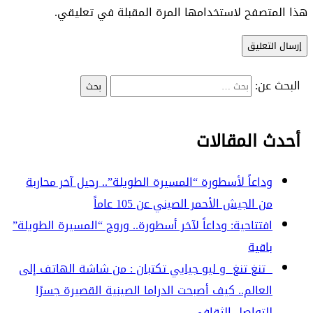
هذا المتصفح لاستخدامها المرة المقبلة في تعليقي.
البحث عن:
أحدث المقالات
وداعاً لأسطورة “المسيرة الطويلة”.. رحيل آخر محاربة
من الجيش الأحمر الصيني عن 105 عاماً
افتتاحية: وداعاً لآخر أسطورة.. وروح “المسيرة الطويلة”
باقية
تنغ تنغ و ليو جيايي تكتبان : من شاشة الهاتف إلى
العالم.. كيف أصبحت الدراما الصينية القصيرة جسرًا
للتواصل الثقافي