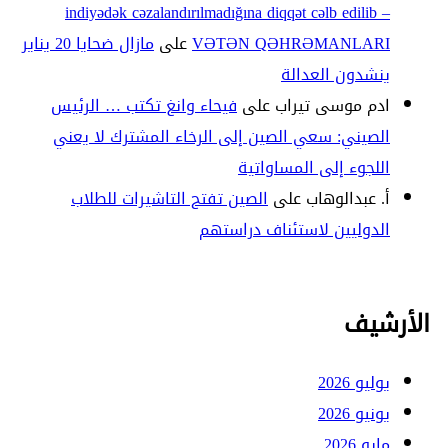
indiyədək cəzalandırılmadığına diqqət cəlb edilib –
VƏTƏN QƏHRƏMANLARI
على
مازال ضحايا 20 يناير
ينشدون العدالة
ادم موسى تيراب
على
فيحاء وانغ تكتب … الرئيس
الصيني: سعي الصين إلى الرخاء المشترك لا يعني
اللجوء إلى المساواتية
أ. عبدالوهاب
على
الصين تفتح التاشيرات للطلاب
الدوليين لاستئناف دراستهم
الأرشيف
يوليو 2026
يونيو 2026
مايو 2026