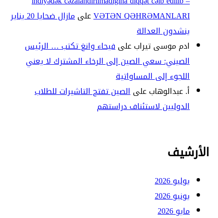
indiyədək cəzalandırılmadığına diqqət cəlb edilib –
VƏTƏN QƏHRƏMANLARI
على
مازال ضحايا 20 يناير
ينشدون العدالة
ادم موسى تيراب
على
فيحاء وانغ تكتب … الرئيس
الصيني: سعي الصين إلى الرخاء المشترك لا يعني
اللجوء إلى المساواتية
أ. عبدالوهاب
على
الصين تفتح التاشيرات للطلاب
الدوليين لاستئناف دراستهم
الأرشيف
يوليو 2026
يونيو 2026
مايو 2026