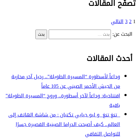
تصفّح المقالات
1
2
3
التالي
البحث عن:
أحدث المقالات
وداعاً لأسطورة “المسيرة الطويلة”.. رحيل آخر محاربة
من الجيش الأحمر الصيني عن 105 عاماً
افتتاحية: وداعاً لآخر أسطورة.. وروح “المسيرة الطويلة”
باقية
تنغ تنغ و ليو جيايي تكتبان : من شاشة الهاتف إلى
العالم.. كيف أصبحت الدراما الصينية القصيرة جسرًا
للتواصل الثقافي