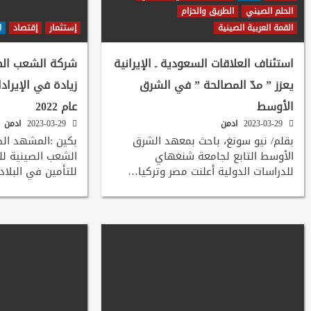
الحلم الصيني
الطريق والحزام
القمة العربية الصينية
إستثمار
إقتصاد
ا
استئناف العلاقات السعودية ـ الإيرانية
شركة الشعب الصي
يعزز ” مدّ المصالحة ” في الشرق
زيادة في الإيراد
الأوسط
عام 2022
2023-03-29
ادمن
2023-03-29
ادمن
بقلم/ نيو سونغ، باحث بمعهد الشرق
بكين :المشهد ال
الأوسط التابع لجامعة شنغهاي
الشعب الصينية للت
للدراسات الدولية أعلنت مصر وتركيا…
للتأمين في البلا