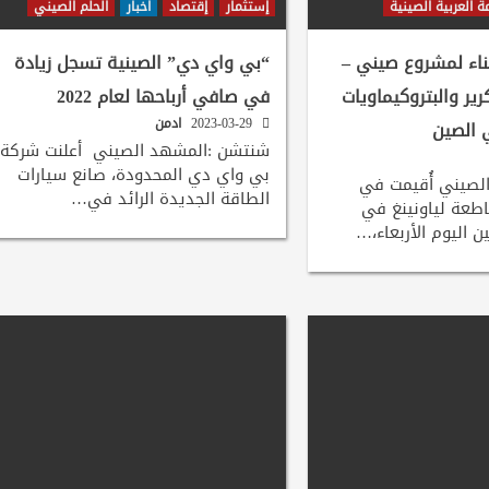
ة العربية الصينية
إستثمار
إقتصاد
اخبار
الحلم الصيني
بناء لمشروع صيني –
“بي واي دي” الصينية تسجل زيادة
ير والبتروكيماويات
في صافي أرباحها لعام 2022
2023-03-29
ادمن
الصين
شنتشن :المشهد الصيني أعلنت شركة
بي واي دي المحدودة، صانع سيارات
الصيني أُقيمت في
الطاقة الجديدة الرائد في…
اطعة لياونينغ في
اليوم الأربعاء،…