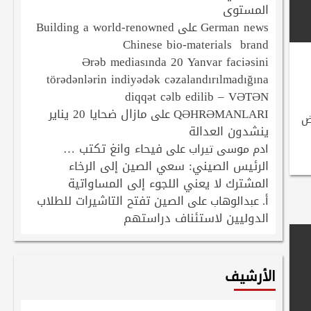
المستوى
Building a world-renowned
German news
على
Chinese bio-materials brand
Ərəb mediasında 20 Yanvar faciəsini
törədənlərin indiyədək cəzalandırılmadığına
diqqət cəlb edilib – VƏTƏN
QƏHRƏMANLARI
مازال ضحايا 20 يناير
على
ض
ينشدون العدالة
فيحاء وانغ تكتب …
ادم موسى تيراب
على
الرئيس الصيني: سعي الصين إلى الرخاء
المشترك لا يعني اللجوء إلى المساواتية
الصين تفتح التاشيرات للطلاب
أ. عبدالوهاب
على
الدوليين لاستئناف دراستهم
الأرشيف