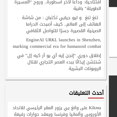
افتتاحية: وداعاً لآخر أسطورة.. وروح “المسيرة
الطويلة” باقية
تنغ تنغ و ليو جيايي تكتبان : من شاشة
الهاتف إلى العالم.. كيف أصبحت الدراما
الصينية القصيرة جسرًا للتواصل الثقافي
EngineAI URKL launches in Shenzhen,
marking commercial era for humanoid combat
إطلاق دوري “إنجن إيه آي يو آر كيه إل” في
شنتشن إيذانًا ببدء العصر التجاري لقتال
الروبوتات البشرية
أحدث التعليقات
Kikma
وانغ يي يزور المقر الرئيسي للاتحاد
على
الأوروبي وألمانيا وفرنسا ويعقد حوارات رفيعَة