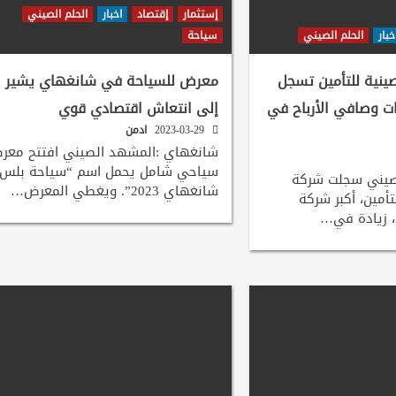
إستثمار
إقتصاد
اخبار
الحلم الصيني
خبار
الحلم الصيني
سياحة
نية للتأمين تسجل
معرض للسياحة في شانغهاي يشير
ات وصافي الأرباح في
إلى انتعاش اقتصادي قوي
2023-03-29
ادمن
شانغهاي :المشهد الصيني افتتح معر
سياحي شامل يحمل اسم “سياحة بلس
صيني سجلت شركة
شانغهاي 2023”. ويغطي المعرض…
أمين، أكبر شركة
د، زيادة في…