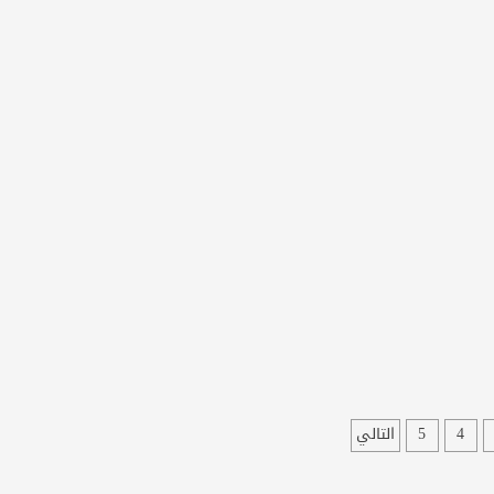
4
5
التالي
ت