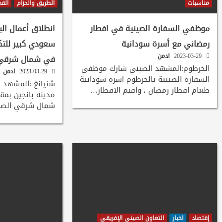
مناسبات
الطريق والحزام
القم
موظفي السفارة الصينية في افطار
انطلاق أعمال ال
رمضاني مع أسرة سودانية
سعودي كبير للتكر
2023-03-29
ادمن
في شمال شرقي 
الخرطوم:المشهد الصيني شارك موظفي
2023-03-29
ادمن
السفارة الصينية بالخرطوم اسرة سودانية
شنيانغ :المشهد 
طعام افطار رمضان ، واقيم الافطار…
مدينة بانجين بمق
شمال شرقي الصين 
إقتصاد
اخبار
التعاون الصيني الإفريقي