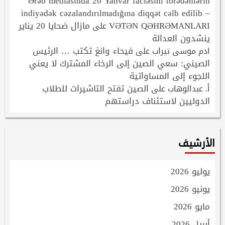
Ərəb mediasında 20 Yanvar faciəsini törədənlərin
indiyədək cəzalandırılmadığına diqqət cəlb edilib –
VƏTƏN QƏHRƏMANLARI
مازال ضحايا 20 يناير
على
ينشدون العدالة
فيحاء وانغ تكتب … الرئيس
ادم موسى تيراب
على
الصيني: سعي الصين إلى الرخاء المشترك لا يعني
اللجوء إلى المساواتية
الصين تفتح التاشيرات للطلاب
أ. عبدالوهاب
على
الدوليين لاستئناف دراستهم
الأرشيف
يوليو 2026
يونيو 2026
مايو 2026
أبريل 2026