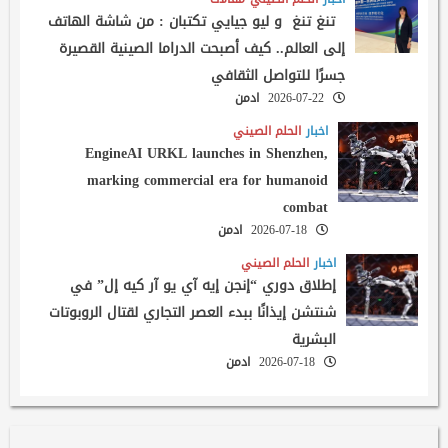
تنغ تنغ و ليو جيايي تكتبان : من شاشة الهاتف
إلى العالم.. كيف أصبحت الدراما الصينية القصيرة
جسرًا للتواصل الثقافي
2026-07-22
ادمن
اخبار
الحلم الصيني
EngineAI URKL launches in Shenzhen,
marking commercial era for humanoid
combat
2026-07-18
ادمن
اخبار
الحلم الصيني
إطلاق دوري “إنجن إيه آي يو آر كيه إل” في
شنتشن إيذانًا ببدء العصر التجاري لقتال الروبوتات
البشرية
2026-07-18
ادمن