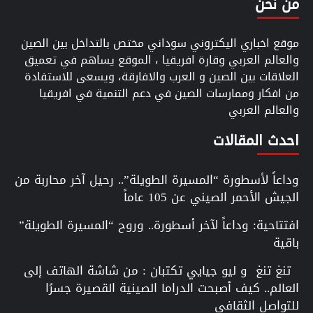
من نحن
موقع اخباري اليكتروني سوداني مختص بالتداخل بين الصين
والعالم العربي وقارة افريقيا ، الموقع يساهم في تعميق
العلاقات بين الصين و العرب والافارقة، ويسعى للاستفادة
من افكار وممارسات الصين في دعم التنمية في افريقيا
والعالم العربي
احدث المقالات
وداعاً لأسطورة “المسيرة الطويلة”.. رحيل آخر محاربة من
الجيش الأحمر الصيني عن 105 عاماً
افتتاحية: وداعاً لآخر أسطورة.. وروح “المسيرة الطويلة”
باقية
تنغ تنغ و ليو جيايي تكتبان : من شاشة الهاتف إلى
العالم.. كيف أصبحت الدراما الصينية القصيرة جسرًا
للتواصل الثقافي