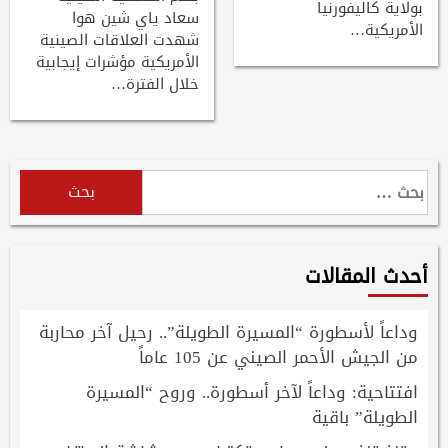
بولاية كاليفورنيا
سعاد ياي شين هوا
الأمريكية…
شهدت العلاقات الصينية
الأمريكية مؤشرات إيجابية
خلال الفترة…
البحث
عن:
أحدث المقالات
وداعاً لأسطورة “المسيرة الطويلة”.. رحيل آخر محاربة
من الجيش الأحمر الصيني عن 105 عاماً
افتتاحية: وداعاً لآخر أسطورة.. وروح “المسيرة
الطويلة” باقية