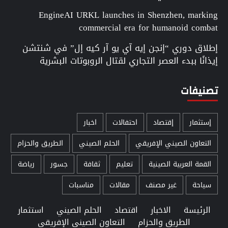
EngineAI URKL launches in Shenzhen, marking
commercial era for humanoid combat
إطلاق دوري “إنجن إيه آي يو آر كيه إل” في شنتشن
إيذانًا ببدء العصر التجاري لقتال الروبوتات البشرية
تصنيفات
إستثمار
إقتصاد
احتفالات
اخبار
التعاون الصيني الإفريقي
الحلم الصيني
الطريق والحزام
القمة العربية الصينية
تعليم
ثقافة
جسور
رياضة
سياحة
غير مصنف
مقالات
مناسبات
الرئيسة
الاخبار
اقتصاد
الحلم الصيني
استثمار
الطريق والحزام
التعاون الصيني الإفريقي