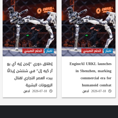
اخبار
الحلم الصيني
اخبار
الحلم الصيني
EngineAI URKL launches
إطلاق دوري “إنجن إيه آي يو
in Shenzhen, marking
آر كيه إل” في شنتشن إيذانًا
commercial era for
ببدء العصر التجاري لقتال
humanoid combat
الروبوتات البشرية
2026-07-18
ادمن
2026-07-18
ادمن