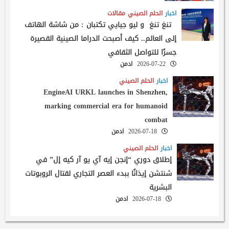
اخبار
الحلم الصيني
مقالات
تنغ تنغ و ليو جيايي تكتبان : من شاشة الهاتف
إلى العالم.. كيف أصبحت الدراما الصينية القصيرة
جسرًا للتواصل الثقافي
2026-07-22
ادمن
اخبار
الحلم الصيني
EngineAI URKL launches in Shenzhen,
marking commercial era for humanoid
combat
2026-07-18
ادمن
اخبار
الحلم الصيني
إطلاق دوري “إنجن إيه آي يو آر كيه إل” في
شنتشن إيذانًا ببدء العصر التجاري لقتال الروبوتات
البشرية
2026-07-18
ادمن