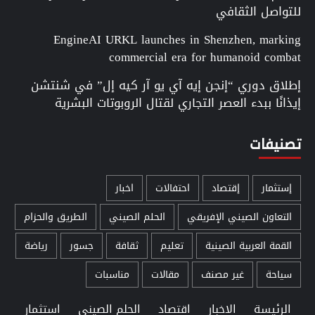
للتواصل الثقافي
EngineAI URKL launches in Shenzhen, marking
commercial era for humanoid combat
إطلاق دوري “إنجن إيه آي يو آر كيه إل” في شنتشن
إيذانًا ببدء العصر التجاري لقتال الروبوتات البشرية
تصنيفات
إستثمار
إقتصاد
احتفالات
اخبار
التعاون الصيني الإفريقي
الحلم الصيني
الطريق والحزام
القمة العربية الصينية
تعليم
ثقافة
جسور
رياضة
سياحة
غير مصنف
مقالات
مناسبات
الرئيسة
الاخبار
اقتصاد
الحلم الصيني
استثمار