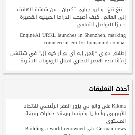
تنغ تنغ و ليو جيايي تكتبان : من شاشة الهاتف
إلى العالم.. كيف أصبحت الدراما الصينية القصيرة
جسرًا للتواصل الثقافي
EngineAI URKL launches in Shenzhen, marking
commercial era for humanoid combat
إطلاق دوري “إنجن إيه آي يو آر كيه إل” في شنتشن
إيذانًا ببدء العصر التجاري لقتال الروبوتات البشرية
أحدث التعليقات
Kikma
وانغ يي يزور المقر الرئيسي للاتحاد
على
الأوروبي وألمانيا وفرنسا ويعقد حوارات رفيعَة
المستوى
Building a world-renowned
German news
على