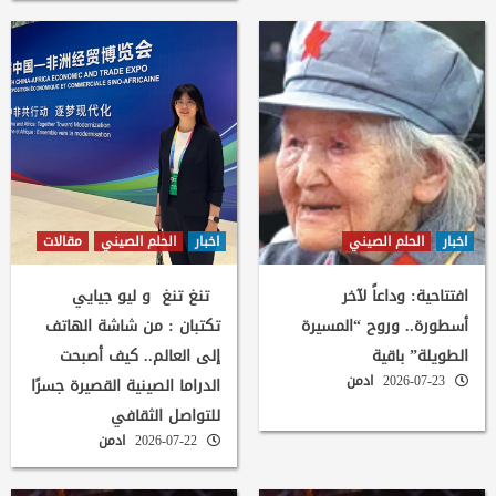
اخبار
الحلم الصيني
اخبار
الحلم الصيني
مقالات
افتتاحية: وداعاً لآخر
تنغ تنغ و ليو جيايي
أسطورة.. وروح “المسيرة
تكتبان : من شاشة الهاتف
الطويلة” باقية
إلى العالم.. كيف أصبحت
2026-07-23
ادمن
الدراما الصينية القصيرة جسرًا
للتواصل الثقافي
2026-07-22
ادمن