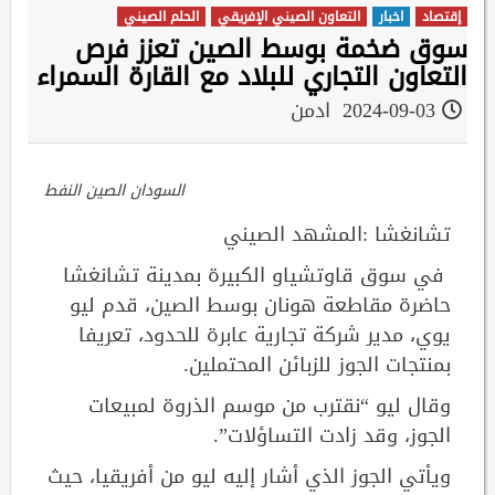
إقتصاد
اخبار
التعاون الصيني الإفريقي
الحلم الصيني
سوق ضخمة بوسط الصين تعزز فرص
التعاون التجاري للبلاد مع القارة السمراء
2024-09-03
ادمن
السودان الصين النفط
تشانغشا :المشهد الصيني
في سوق قاوتشياو الكبيرة بمدينة تشانغشا
حاضرة مقاطعة هونان بوسط الصين، قدم ليو
يوي، مدير شركة تجارية عابرة للحدود، تعريفا
بمنتجات الجوز للزبائن المحتملين.
وقال ليو “نقترب من موسم الذروة لمبيعات
الجوز، وقد زادت التساؤلات”.
ويأتي الجوز الذي أشار إليه ليو من أفريقيا، حيث