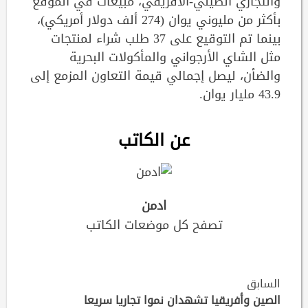
والتجاري الصيني-الأفريقي، مبيعات في الموقع
بأكثر من مليوني يوان (274 ألف دولار أمريكي)،
بينما تم التوقيع على 37 طلب شراء لمنتجات
مثل الشاي الأرجواني والمأكولات البحرية
والضأن، ليصل إجمالي قيمة التعاون المزمع إلى
43.9 مليار يوان.
عن الكاتب
ادمن
تصفح كل موضعات الكاتب
Continue
السابق
الصين وأفريقيا تشهدان نموا تجاريا سريعا