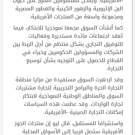
-الأفريقية. ويمكن للمتسوقين العثور على حبوب
البن الإثيوبية والزهور الكينية والعطور المصرية
ومجموعة واسعة من المنتجات الأفريقية.
كما أنشأت السوق مجمعا نموذجيا للابتكار، فيما
تَعقد اجتماعات مائدة مستديرة وفعاليات
للتوفيق التجاري بشكل منتظم من أجل الربط بين
الشركات والمسؤولين الحكوميين وخبراء في
القطاع للحصول على التوجيه بشأن توسيع
التجارة.
وقد ازدهرت السوق مستفيدة من مزايا منطقة
التجارة الحرة والبرامج التجريبية لتجارة مشتريات
السوق والمناطق الوطنية النموذجية لابتكار
تجارة الواردات. وقد عظمت هذه السياسات
إمكانات التجارة الصينية -الأفريقية.
واستشرافا للمستقبل، قال ليو إن منتجات الجوز
الأفريقية ستصل قريبا إلى الأسواق المحلية