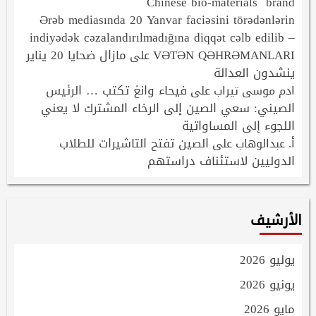
Chinese bio-materials brand
Ərəb mediasında 20 Yanvar faciəsini törədənlərin
indiyədək cəzalandırılmadığına diqqət cəlb edilib –
VƏTƏN QƏHRƏMANLARI
مازال ضحايا 20 يناير
على
ينشدون العدالة
فيحاء وانغ تكتب … الرئيس
ادم موسى تيراب
على
الصيني: سعي الصين إلى الرخاء المشترك لا يعني
اللجوء إلى المساواتية
الصين تفتح التاشيرات للطلاب
أ. عبدالوهاب
على
الدوليين لاستئناف دراستهم
الأرشيف
يوليو 2026
يونيو 2026
مايو 2026