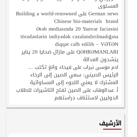
المستوى
Building a world-renowned
German news
على
Chinese bio-materials brand
Ərəb mediasında 20 Yanvar faciəsini
törədənlərin indiyədək cəzalandırılmadığına
diqqət cəlb edilib – VƏTƏN
QƏHRƏMANLARI
مازال ضحايا 20 يناير
على
ينشدون العدالة
فيحاء وانغ تكتب …
ادم موسى تيراب
على
الرئيس الصيني: سعي الصين إلى الرخاء
المشترك لا يعني اللجوء إلى المساواتية
الصين تفتح التاشيرات للطلاب
أ. عبدالوهاب
على
الدوليين لاستئناف دراستهم
الأرشيف