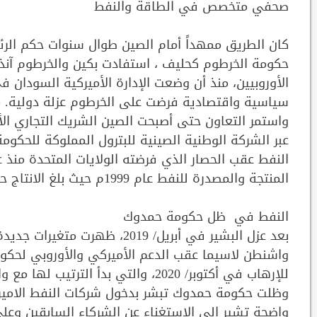
صحفي متخصص في الطاقة والنفط
حكومة الخرطوم كحليف ، استفادت بكين والخرطوم آنذاك
الأوروبيين، منذ أن وضعت الإدارة الأميركية السودان ف
سياسية واقتصادية فرضت على الخرطوم عزلة دولية. مم
واستمر التعاون حتى أصبحت الصين الشريك التجاري الأ
عبر الشركة الوطنية الصينية للبترول المملوكة للحكوم
المنتجة والمصدرة للنفط عام 1999م حيث بلغ الانتاج حوالي (500.000) برميل في اليوم قبل الانفصال.
النفط في ظل حكومة حمدوك
بعد عزل البشير في أبريل/ 2019
واشنطن لاسيما عقب الدعم الأميركي والأوروبي لحكوم
للإرهاب في أكتوبر/ 2020، والتي بدأ
وظلت حكومة حمدوك تبشر بدخول شركات النفط الامير
واضحة تشير الي الاستغناء عن الشركاء السابقين وع