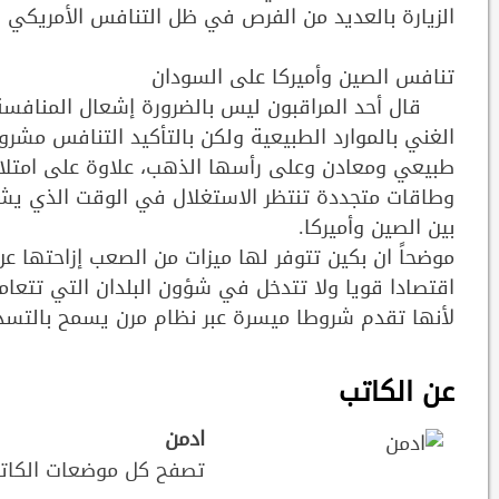
الزيارة بالعديد من الفرص في ظل التنافس الأمريكي 
تنافس الصين وأميركا على السودان
قال أحد المراقبون ليس بالضرورة إشعال المنافسة ل
الغني بالموارد الطبيعية ولكن بالتأكيد التنافس مشر
طبيعي ومعادن وعلى رأسها الذهب، علاوة على امتلا
وطاقات متجددة تنتظر الاستغلال في الوقت الذي يشه
بين الصين وأميركا.
موضحاً ان بكين تتوفر لها ميزات من الصعب إزاحتها 
اقتصادا قويا ولا تتدخل في شؤون البلدان التي تتعام
لأنها تقدم شروطا ميسرة عبر نظام مرن يسمح بالتسدي
عن الكاتب
ادمن
تصفح كل موضعات الكات