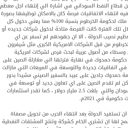
 قطاع النفط السوداني في اشارة الي إنتهاء اجل معظم
يه انتهاء الاتفاقيات فرصة كان بالامكان توظيفها بصورة
أفضل بعد ان اصبحت معظم المربعات النفطية المنتجة ملك لحكومة الخرطوم بنسبة 100% مما يعني دخول كل
لال تلك الفترة كانت الفرصة متاحة لدخول شركات جديده أو
تعظيم نصيب الدولة ، الا ان جهودهم لم تسفر عن اي
لخرطوم من قبل الشركات الامريكية الكبرى مثل شيفرون
 وسطاء من أصول عربية لبحث فرص لشركات امريكية
ر حكومة حمدوك في نهاية فترتها الي مغازلة الصين على
في اتفاقيات جديدة والتوسعة في المربعات التي مازالت
مة حمدوك جادين على عبيد بالسفير الصيني مشيدا بدور
كن لم تقدم الصين على اي تعاون جديد أو توسعة في
الاتفاقيات ربما لعدم الاستقرار وتراكم الديون على السودان والتي بلغت 2.5 مليار دولار ، كما تقدر استثمارات
ان تستفيد الدولة بعد انتهاء الحرب من تحويل مصفاة
مح لها ان تشتري الخام كشركة وتنتج المشتقات النفطية