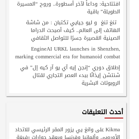
افتتاحية: وداعاً لآخر أسطورة.. وروح “المسيرة
الطويلة” باقية
تنغ تنغ و ليو جيايي تكتبان : من شاشة
الهاتف إلى العالم.. كيف أصبحت الدراما
الصينية القصيرة جسرًا للتواصل الثقافي
EngineAI URKL launches in Shenzhen,
marking commercial era for humanoid combat
إطلاق دوري “إنجن إيه آي يو آر كيه إل” في
شنتشن إيذانًا ببدء العصر التجاري لقتال
الروبوتات البشرية
أحدث التعليقات
Kikma
وانغ يي يزور المقر الرئيسي للاتحاد
على
الأوروبي وألمانيا وفرنسا ويعقد حوارات رفيعَة