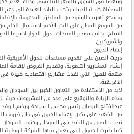
وبيعها في السوق بالسعر التنافسي وذلك لعدم جدوى 
المصفاة خزينة الدولة وتجنب البلاد العودة الي دعم ا
ويشجع تهريب الوقود من المناطق المدعومة بالإضافة
من الموقع المطل على البحر الأحمر لاستقبال الخام من 
الانتاج بجانب تصدير المنتجات لدول الجوار لاسيما الدو
والأمريكتين.
إعفاء الديون
درجت الصين على تقديم مساعدات للدول الأفريقية الفق
إنشاء المشاريع التنموية، وتقديم القروض لإقامة الم
مهمة للصين التي نفذت مشاريع اقتصادية كبيرة في 
الافريقية.
لابد من الاستفادة من التعاون الكبير بين السودان وال
هذه الزيارة والتوقيع على عدد من المشروعات حيث يزور 
عبدالفتاح البرهان رئيس مجلس السيادة ويضم الوفد وزار
من الضغط على بكين لإعفاء الديون في ظل ظروف السود
نصيب الصين من النفط في السودان وجنوب السودان با
كما تأثرت الحقول التي تعمل فيها الشركة الوطنية ا