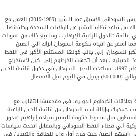
كان الطريق ممهداً أمام الصين طوال سنوات حكم الرئيس السوداني الأسبق عمر البشير (1989-2019) للعمل مع
 من تباعد نظام البشير عن الولايات المتحدة وحلفائها
ي قائمة “الدول الراعية للإرهاب ، وما تبع ذلك من عقوبات
ا اسفر عن اتجاه حكومة السودان انزاك الي الصين
كبر للسودان، إلى جانب كونها المستثمر الأكبر في النفط
ة” الصينية ، بعد أن اتجهت الخرطوم إلى بكين لاستخراج
النفط عقب الحصار الذي فرضته الولايات المتحدة منذ عام 1997، وساعدت الصين السودان في دخول قائمة الدول
، ظهرت متغيرات جديدة بعلاقات الخرطوم الدولية، في مقدمتها التقارب مع
ة حمدوك وإزالة اسم السودان من قائمة الدول الراعية
 الترتيب لها مع واشنطون قبل سقوط حكومة البشير بقيادة إبراهيم غندور.
كية الي قطاع النفط السوداني وبالمقابل اتخذت سياسات
لى راسهم الصين حيث صرح أول وزير للطاقة والتعدين في