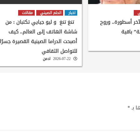
ي
اخبار
الحلم الصيني
مقالات
لآخر أسطورة.. وروح
تنغ تنغ و ليو جيايي تكتبان : من
ة” باقية
شاشة الهاتف إلى العالم.. كيف
أصبحت الدراما الصينية القصيرة جسرًا
للتواصل الثقافي
2026-07-22
ادمن
ا بـ
*