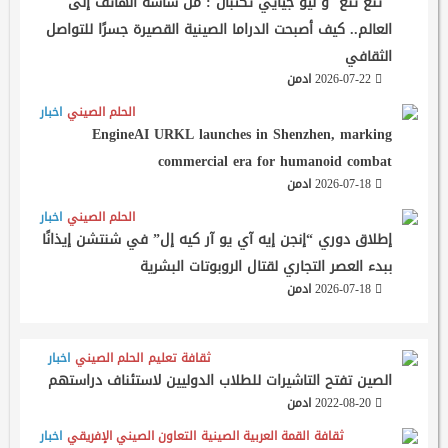
تنغ تنغ و ليو جيايي تكتبان : من شاشة الهاتف إلى
العالم.. كيف أصبحت الدراما الصينية القصيرة جسرًا للتواصل
الثقافي
2026-07-22
ادمن
الحلم الصيني
اخبار
EngineAI URKL launches in Shenzhen, marking
commercial era for humanoid combat
2026-07-18
ادمن
الحلم الصيني
اخبار
إطلاق دوري “إنجن إيه آي يو آر كيه إل” في شنتشن إيذانًا
ببدء العصر التجاري لقتال الروبوتات البشرية
2026-07-18
ادمن
ثقافة
تعليم
الحلم الصيني
اخبار
الصين تفتح التاشيرات للطلاب الدوليين لاستئناف دراستهم
2022-08-20
ادمن
ثقافة
القمة العربية الصينية
التعاون الصيني الإفريقي
اخبار