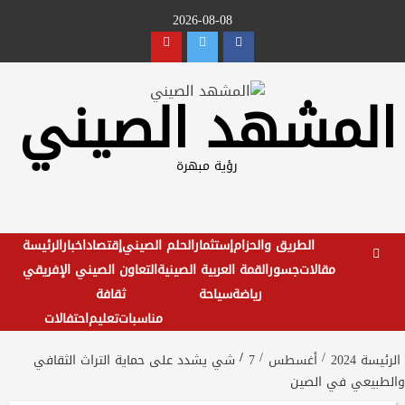
Ski
2026-08-08
t
Youtube
Twitter
Facebook
conten
المشهد الصيني
رؤية مبهرة
الطريق والحزام
إستثمار
الحلم الصيني
إقتصاد
اخبار
الرئيسة
مقالات
جسور
القمة العربية الصينية
التعاون الصيني الإفريقي
رياضة
سياحة
ثقافة
مناسبات
تعليم
احتفالات
الرئيسة
2024
أغسطس
7
شي يشدد على حماية التراث الثقافي
والطبيعي في الصين