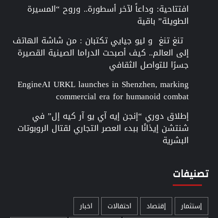
افتتاحية: وداعاً لآخر أسطورة.. وروح “المسيرة
الطويلة” باقية
تنغ تنغ و ليو جيايي تكتبان : من شاشة الهاتف
إلى العالم.. كيف أصبحت الدراما الصينية القصيرة
جسرًا للتواصل الثقافي
EngineAI URKL launches in Shenzhen, marking
commercial era for humanoid combat
إطلاق دوري “إنجن إيه آي يو آر كيه إل” في
شنتشن إيذانًا ببدء العصر التجاري لقتال الروبوتات
البشرية
تصنيفات
إستثمار
إقتصاد
احتفالات
اخبار