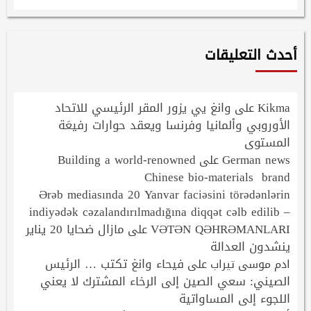
أحدث التعليقات
Kikma
وانغ يي يزور المقر الرئيسي للاتحاد
على
الأوروبي وألمانيا وفرنسا ويعقد حوارات رفيعَة
المستوى
Building a world-renowned
German news
على
Chinese bio-materials brand
Ərəb mediasında 20 Yanvar faciəsini törədənlərin
indiyədək cəzalandırılmadığına diqqət cəlb edilib –
VƏTƏN QƏHRƏMANLARI
مازال ضحايا 20 يناير
على
ينشدون العدالة
فيحاء وانغ تكتب … الرئيس
ادم موسى تيراب
على
الصيني: سعي الصين إلى الرخاء المشترك لا يعني
اللجوء إلى المساواتية