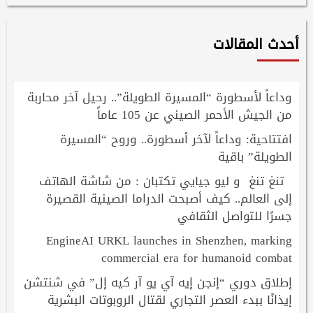
أحدث المقالات
وداعاً لأسطورة “المسيرة الطويلة”.. رحيل آخر محاربة
من الجيش الأحمر الصيني عن 105 عاماً
افتتاحية: وداعاً لآخر أسطورة.. وروح “المسيرة
الطويلة” باقية
تنغ تنغ و ليو جيايي تكتبان : من شاشة الهاتف
إلى العالم.. كيف أصبحت الدراما الصينية القصيرة
جسرًا للتواصل الثقافي
EngineAI URKL launches in Shenzhen, marking
commercial era for humanoid combat
إطلاق دوري “إنجن إيه آي يو آر كيه إل” في شنتشن
إيذانًا ببدء العصر التجاري لقتال الروبوتات البشرية