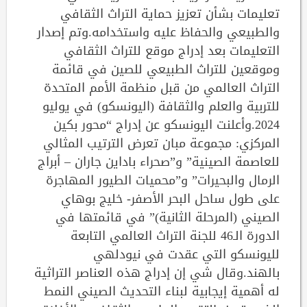
تعليمات بشأن تعزيز حماية التراث الثقافي
والطبيعي والحفاظ عليه واستخدامه.وتم إصدار
التعليمات بعد إدراج موقع للتراث الثقافي
وموقعين للتراث الطبيعي للصين في قائمة
التراث العالمي من قبل منظمة الأمم المتحدة
للتربية والعلم والثقافة (اليونسكو) في يوليو
2024.وأعلنت اليونسكو عن إدراج “محور بكين
المركزي: مجموعة مبان تعرض الترتيب المثالي
للعاصمة الصينية” و”صحراء باداين جاران – أبراج
الرمال والبحيرات” و”محميات الطيور المهاجرة
على طول ساحل البحر الأصفر- خليج بوهاي
الصيني (المرحلة الثانية)” في قائمتها في
الدورة الـ46 للجنة التراث العالمي التابعة
لليونسكو التي عقدت في نيودلهي
بالهند.وقال شي إن إدراج هذه العناصر التراثية
له أهمية إيجابية لبناء التحديث الصيني النمط