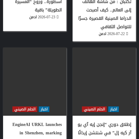
تكتبان : من شاشة الهاتف
أسطورة.. وروح “المسيرة
إلى العالم.. كيف أصبحت
الطويلة” باقية
2026-07-23
ادمن
الدراما الصينية القصيرة جسرًا
للتواصل الثقافي
2026-07-22
ادمن
اخبار
الحلم الصيني
اخبار
الحلم الصيني
إطلاق دوري “إنجن إيه آي يو
EngineAI URKL launches
آر كيه إل” في شنتشن إيذانًا
in Shenzhen, marking