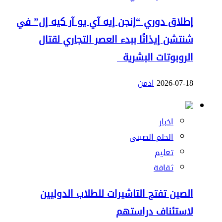
إطلاق دوري “إنجن إيه آي يو آر كيه إل” في
شنتشن إيذانًا ببدء العصر التجاري لقتال
الروبوتات البشرية
2026-07-18
ادمن
اخبار
الحلم الصيني
تعليم
ثقافة
الصين تفتح التاشيرات للطلاب الدوليين
لاستئناف دراستهم