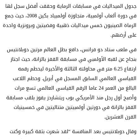
جدول الميداليات في مسابقات الرماية وحققت أفضل سجل لها
في دورة ألعاب أولمبية، متجاوزة أولمبياد بكين 2008، حيث جمع
الرماة الصينيون خمس ميداليات ذهبية وفضيتين وبرونزية واحدة
على أرضهم.
في ملعب ستاد دو فرانس، دافع بطل العالم مرتين دوبلانتيس
بنجاح عن لقبه الأولمبي في مسابقة القفز بالزانة، حيث اجتاز
ارتفاع 6.25 متر في محاولته الثالثة والأخيرة ليحطم رقمه
القياسي العالمي السابق المسجل في أبريل. وحطم اللاعب
البالغ من العمر 24 عاما الرقم القياسي العالمي تسع مرات
وأصبح أول رجل منذ الأمريكي بوب ريتشاردز يفوز بلقب مسابقة
القفز بالزانة في دورتين أولمبيتين متتاليتين في خمسينيات
القرن العشرين.
وقال دوبلانتيس بعد المنافسة “لقد شعرت بثقة كبيرة وكنت