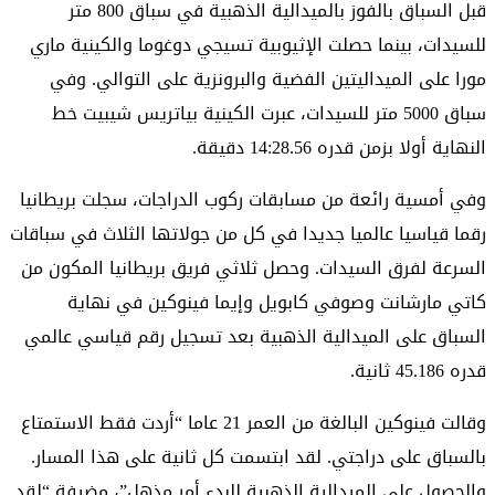
قبل السباق بالفوز بالميدالية الذهبية في سباق 800 متر
للسيدات، بينما حصلت الإثيوبية تسيجي دوغوما والكينية ماري
مورا على الميداليتين الفضية والبرونزية على التوالي. وفي
سباق 5000 متر للسيدات، عبرت الكينية بياتريس شيبيت خط
النهاية أولا بزمن قدره 14:28.56 دقيقة.
وفي أمسية رائعة من مسابقات ركوب الدراجات، سجلت بريطانيا
رقما قياسيا عالميا جديدا في كل من جولاتها الثلاث في سباقات
السرعة لفرق السيدات. وحصل ثلاثي فريق بريطانيا المكون من
كاتي مارشانت وصوفي كابويل وإيما فينوكين في نهاية
السباق على الميدالية الذهبية بعد تسجيل رقم قياسي عالمي
قدره 45.186 ثانية.
وقالت فينوكين البالغة من العمر 21 عاما “أردت فقط الاستمتاع
بالسباق على دراجتي. لقد ابتسمت كل ثانية على هذا المسار.
والحصول على الميدالية الذهبية للبدء أمر مذهل”، مضيفة “لقد