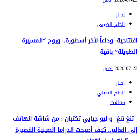
اخبار
الحلم الصيني
افتتاحية: وداعاً لآخر أسطورة.. وروح “المسيرة
الطويلة” باقية
2026-07-23
ادمن
اخبار
الحلم الصيني
مقالات
تنغ تنغ و ليو جيايي تكتبان : من شاشة الهاتف
إلى العالم.. كيف أصبحت الدراما الصينية القصيرة