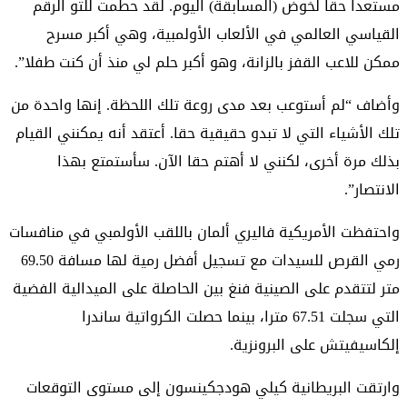
مستعدا حقا لخوض (المسابقة) اليوم. لقد حطمت للتو الرقم
القياسي العالمي في الألعاب الأولمبية، وهي أكبر مسرح
ممكن للاعب القفز بالزانة، وهو أكبر حلم لي منذ أن كنت طفلا”.
وأضاف “لم أستوعب بعد مدى روعة تلك اللحظة. إنها واحدة من
تلك الأشياء التي لا تبدو حقيقية حقا. أعتقد أنه يمكنني القيام
بذلك مرة أخرى، لكنني لا أهتم حقا الآن. سأستمتع بهذا
الانتصار”.
واحتفظت الأمريكية فاليري ألمان باللقب الأولمبي في منافسات
رمي القرص للسيدات مع تسجيل أفضل رمية لها مسافة 69.50
متر لتتقدم على الصينية فنغ بين الحاصلة على الميدالية الفضية
التي سجلت 67.51 مترا، بينما حصلت الكرواتية ساندرا
إلكاسيفيتش على البرونزية.
وارتقت البريطانية كيلي هودجكينسون إلى مستوى التوقعات