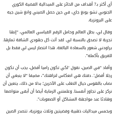
أي أكثر بـ7 أهداف من الحائز على الميدالية الفضية الكوري
الجنوبي تشو يونغ جاي، في حين حصل الصيني وانغ شين جيه
على البرونزية.
وقال لي، بطل العالم وحامل الرقم القياسي العالمي، “إنها
تجربة لا تصدق بالنسبة لي. لقد آتت كل جهودي الشاقة ثمارها.
يراودني شعور بالسعادة البالغة. هذا انتصار ليس لي فقط بل
للفريق بأكمله”.
وأفاد “في الصين، نقول ‘لكي تكون راميا أفضل، يجب أن تكون
رجلا أفضل’. دقتك هي انعكاس لنزاهتك”، مضيفا “لا ينبغي أن
نصاب بالهوس حيال التغلب على الآخرين؛ بدلا من ذلك، يتعين أن
نركز على تجاوز أنفسنا. وعلمتني الرماية أيضا أن أبقى متواضعا
وهادئا عند مواجهة المشاكل أو الصعوبات”.
وبخمس ميداليات ذهبية وفضيتين وثلاث برونزية، تتصدر الصين