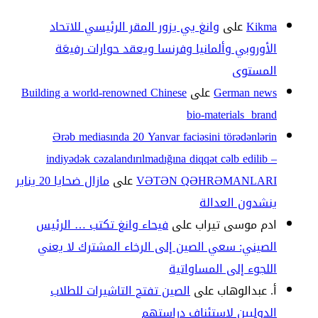
Kikma
على
وانغ يي يزور المقر الرئيسي للاتحاد
الأوروبي وألمانيا وفرنسا ويعقد حوارات رفيعَة
المستوى
German news
على
Building a world-renowned Chinese
bio-materials brand
Ərəb mediasında 20 Yanvar faciəsini törədənlərin
indiyədək cəzalandırılmadığına diqqət cəlb edilib –
VƏTƏN QƏHRƏMANLARI
على
مازال ضحايا 20 يناير
ينشدون العدالة
ادم موسى تيراب
على
فيحاء وانغ تكتب … الرئيس
الصيني: سعي الصين إلى الرخاء المشترك لا يعني
اللجوء إلى المساواتية
أ. عبدالوهاب
على
الصين تفتح التاشيرات للطلاب
الدوليين لاستئناف دراستهم