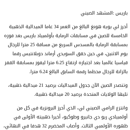
باريس :المشهد الصيني
أحرز لي يويه هونغ البالغ من العمر 34 عاما الميدالية الذهبية
الخامسة للصين في مسابقات الرماية بأولمبياد باريس بعد فوزه
بمسابقة الرماية بالمسدس السريع من مسافة 25 مترا للرجال
يوم الاثنين، في حين حقق السويدي أرماند دوبلانتيس رقما
قياسيا عالميا بعد اجتيازه ارتفاع 6.25 مترا ليفوز بمسابقة القفز
بالزانة للرجال محطما رقمه السابق البالغ 6.24 مترا.
وتتصدر الصين الآن جدول الميداليات برصيد 21 ميدالية ذهبية،
تليها الولايات المتحدة برصيد 20 ميدالية ذهبية.
وانتزع الرامي الصيني لي، الذي أحرز البرونزية في كل من
أولمبيادي ريو دي جانيرو وطوكيو، أخيرا ذهبيته الأولى في
ظهوره الأولمبي الثالث. وأصاب المخضرم 32 هدفا في النهائي،