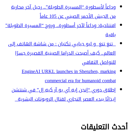
وداعاً لأسطورة “المسيرة الطويلة”.. رحيل آخر محاربة
من الجيش الأحمر الصيني عن 105 عاماً
افتتاحية: وداعاً لآخر أسطورة.. وروح “المسيرة الطويلة”
باقية
تنغ تنغ و ليو جيايي تكتبان : من شاشة الهاتف إلى
العالم.. كيف أصبحت الدراما الصينية القصيرة جسرًا
للتواصل الثقافي
EngineAI URKL launches in Shenzhen, marking
commercial era for humanoid combat
إطلاق دوري “إنجن إيه آي يو آر كيه إل” في شنتشن
إيذانًا ببدء العصر التجاري لقتال الروبوتات البشرية
أحدث التعليقات