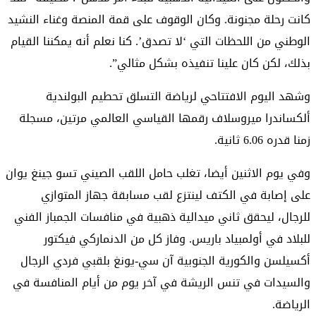
كانت رحلة مجنونة. وكان الوقوف على قمة المنصة وغناء النشيد
الوطني من اللحظات التي ‘لا تصدق’. كنا نعلم أنه يمكننا القيام
بذلك، لكن كان علينا تنفيذه بشكل مثالي”.
وشهد اليوم الافتتاحي لرياضة التسلق تحطيم البولندية
ألكساندرا ميروسلاف رقمها القياسي العالمي مرتين، مسجلة
زمنا قدره 6.06 ثانية.
وفي يوم الاثنين أيضا، تغلب حامل اللقب الصيني تسو جينغ يوان
على إصابة في الكتف لينتزع لقب مسابقة جهاز المتوازي
للرجال، ليحقق ثاني ميدالية ذهبية في منافسات الجمباز الفني
للبلاد في أولمبياد باريس. وفاز كل من الدنماركي فيكتور
أكسيلسن والكورية الجنوبية آن سي-يونغ بلقبي فردي الرجال
والسيدات في تنس الريشة في آخر يوم من أيام المنافسة في
الرياضة.