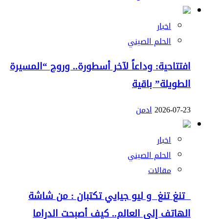
اخبار
الحلم الصيني
افتتاحية: وداعاً لآخر أسطورة.. وروح “المسيرة
الطويلة” باقية
2026-07-23
ادمن
اخبار
الحلم الصيني
مقالات
تنغ تنغ و ليو جيايي تكتبان : من شاشة
الهاتف إلى العالم.. كيف أصبحت الدراما