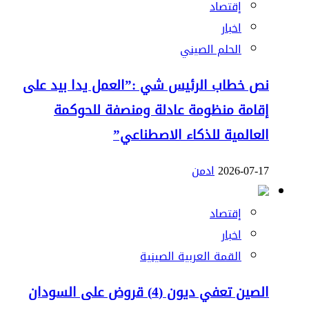
إقتصاد
اخبار
الحلم الصيني
نص خطاب الرئيس شي :”العمل يدا بيد على
إقامة منظومة عادلة ومنصفة للحوكمة
العالمية للذكاء الاصطناعي”
2026-07-17
ادمن
إقتصاد
اخبار
القمة العربية الصينية
الصين تعفي ديون (4) قروض على السودان