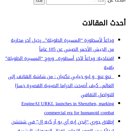
أحدث المقالات
وداعاً لأسطورة “المسيرة الطويلة”.. رحيل آخر محاربة
من الجيش الأحمر الصيني عن 105 عاماً
افتتاحية: وداعاً لآخر أسطورة.. وروح “المسيرة الطويلة”
باقية
تنغ تنغ و ليو جيايي تكتبان : من شاشة الهاتف إلى
العالم.. كيف أصبحت الدراما الصينية القصيرة جسرًا
للتواصل الثقافي
EngineAI URKL launches in Shenzhen, marking
commercial era for humanoid combat
إطلاق دوري “إنجن إيه آي يو آر كيه إل” في شنتشن
إيذانًا ببدء العصر التجاري لقتال الروبوتات البشرية