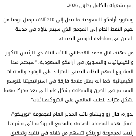
يتم تشغيله بالكامل بحلول 2026.
وستورد أرامكو السعودية ما يصل إلى 210 آلاف برميل يوميا من
لقيم النفط الخام إلى المجمع الذي سيتم بناؤه في مدينة
بانجين في مقاطعة لياونينج الصينية.
من جهته، قال محمد القحطاني النائب التنفيذي للرئيس للتكرير
والكيميائيات والتسويق في أرامكو السعودية، “سيدعم هذا
المشروع المهم الطلب الصيني المتزايد على الوقود والمنتجات
الكيميائية. كما أنه يمثل علامة فارقة في استراتيجيتنا للتوسع
المستمر في الصين والمنطقة بشكل عام التي تعد محركا مهما
بشكل متزايد للطلب العالمي على البتروكيميائيات”.
بدوره، قال زو وينشاو نائب المدير العام لمجموعة “نورينكو”،
“تمثل هذه المصفاة الضخمة والمجمع البتروكيميائي مشروعا
رئيسا لمجموعة نورينكو لتسهم من خلاله في تنفيذ وتحقيق