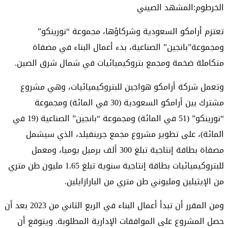
الخرطوم:المشهد الصيني
تعتزم أرامكو السعودية وشركاؤها، مجموعة “نورينكو”
ومجموعة”بانجين” الصناعية، بدء أعمال البناء في مصفاة
متكاملة ضخمة ومجمع بتروكيميائيات في شمال شرق الصين.
وتعمل شركة أرامكو هواجين للبتروكيميائيات، وهي مشروع
مشترك بين أرامكو السعودية (30 في المائة) ومجموعة
“نورينكو” (51 في المائة) ومجموعة “بانجين” الصناعية (19 في
المائة)، على تطوير مشروع مجمع جرينفيلد، الذي سيشمل
مصفاة بطاقة إنتاجية تبلغ 300 ألف برميل يوميا، ومعمل
للبتروكيميائيات بطاقة إنتاجية سنوية تبلغ 1.65 مليون طن متري
من الإيثيلين ومليوني طن متري من البارازايلين.
ومن المقرر أن تبدأ أعمال البناء في الربع الثاني من 2023 بعد أن
حصل المشروع على الموافقات الإدارية المطلوبة. ويتوقع أن