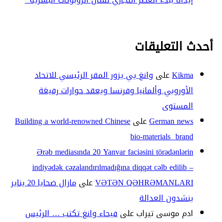
أحدث التعليقات
Kikma
على
وانغ يي يزور المقر الرئيسي للاتحاد
الأوروبي وألمانيا وفرنسا ويعقد حوارات رفيعَة
المستوى
German news
على
Building a world-renowned Chinese
bio-materials brand
Ərəb mediasında 20 Yanvar faciəsini törədənlərin
indiyədək cəzalandırılmadığına diqqət cəlb edilib –
VƏTƏN QƏHRƏMANLARI
على
مازال ضحايا 20 يناير
ينشدون العدالة
ادم موسى تيراب
على
فيحاء وانغ تكتب … الرئيس