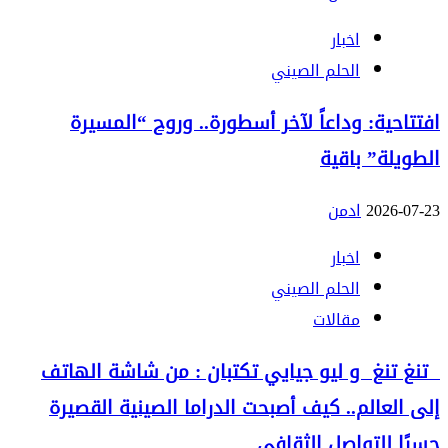
اخبار
الحلم الصيني
افتتاحية: وداعاً لآخر أسطورة.. وروح “المسيرة
الطويلة” باقية
2026-07-23
ادمن
اخبار
الحلم الصيني
مقالات
تنغ تنغ و ليو جيايي تكتبان : من شاشة الهاتف
إلى العالم.. كيف أصبحت الدراما الصينية القصيرة
جسرًا للتواصل الثقافي