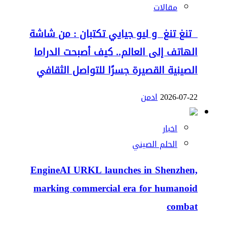
مقالات
تنغ تنغ و ليو جيايي تكتبان : من شاشة
الهاتف إلى العالم.. كيف أصبحت الدراما
الصينية القصيرة جسرًا للتواصل الثقافي
2026-07-22
ادمن
اخبار
الحلم الصيني
EngineAI URKL launches in Shenzhen,
marking commercial era for humanoid
combat