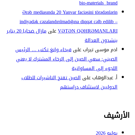
bio-materials brand
Ərəb mediasında 20 Yanvar faciəsini törədənlərin
indiyədək cəzalandırılmadığına diqqət cəlb edilib –
VƏTƏN QƏHRƏMANLARI
على
مازال ضحايا 20 يناير
ينشدون العدالة
ادم موسى تيراب
على
فيحاء وانغ تكتب … الرئيس
الصيني: سعي الصين إلى الرخاء المشترك لا يعني
اللجوء إلى المساواتية
أ. عبدالوهاب
على
الصين تفتح التاشيرات للطلاب
الدوليين لاستئناف دراستهم
الأرشيف
يوليو 2026