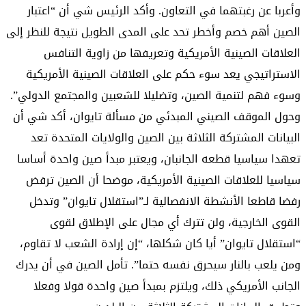
وأعربا عن رغبتهما في التعاون. وأكد الرئيس شي أن “اعتبار
الصين أهم خصم وأخطر تحد على المدى الطويل نتيجة للنظر إلى
العلاقات الصينية الأمريكية وتعريفها من زاوية التنافس
الاستراتيجي يعد سوء حكم على العلاقات الصينية الأمريكية
وسوء فهم لتنمية الصين، وتضليلا للشعبين والمجتمع الدولي”.
وحول الموقف الصيني المبدئي من مسألة تايوان، أكد شي أن
البيانات المشتركة الثلاثة بين الصين والولايات المتحدة تعد
تعهدا سياسيا قطعه الجانبان، ويعتبر مبدأ صين واحدة أساسا
سياسيا للعلاقات الصينية الأمريكية، موضحا أن الصين ترفض
رفضا قاطعا الأنشطة الانفصالية لـ”استقلال تايوان” وتدخل
القوى الخارجية، ولن تترك أي مجال على الإطلاق لقوى
“استقلال تايوان” أيا كان شكلها، “إن إرادة الشعب لا تقاوم،
ومن يلعب بالنار سيحرق نفسه حتما”. تأمل الصين في أن يدرك
الجانب الأمريكي ذلك، ويلتزم بمبدأ صين واحدة قولا وفعلا