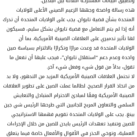
وتطبيق البيانات المشتركة الثلاثة بين البلدين.
هذه رسالة واضحة وجهها الزعيم الصيني الأعلى للولايات
المتحدة بشأن قضية تايوان. يجب على الولايات المتحدة أن تدرك
أنه إذا لم يتم التعامل مع قضية تايوان بشكل سليم، فسيكون
لها تأثير تدميري على العلاقات الصينية الأمريكية. بما أن
الولايات المتحدة قد وعدت مرارًا وتكرارًا بالالتزام بسياسة صين
واحدة وعدم دعم “استقلال تايوان”، فيجب عليها أن تفعل ما
تقول، بدلاً من قول شيء وفعل شيء آخر.
لا تحتمل العلاقات الصينية الأمريكية المزيد من التدهور، ولا بد
من اتخاذ القرار الصحيح. لطالما عملت الصين على تطوير العلاقات
الصينية الأمريكية وفقًا لمبادئ الاحترام المتبادل والتعايش
السلمي والتعاون المربح للجانبين التي طرحها الرئيس شي جين
بينغ. يجب على الولايات المتحدة تقويم فهمها الاستراتيجي
للصين وتنفيذ تعهدات الرئيس بايدن للصين من خلال الإجراءات
العملية، وتوخي الحذر في الأقوال والأفعال خاصة فيما يتعلق