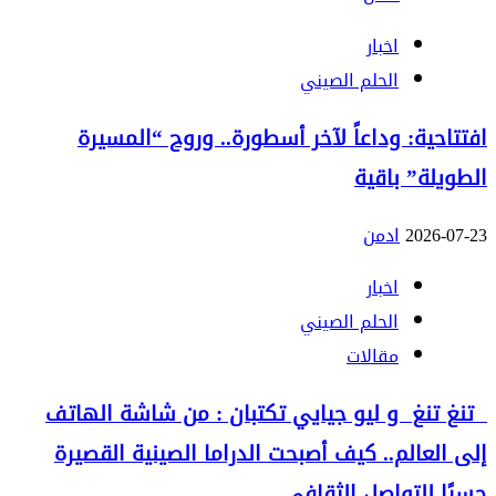
اخبار
الحلم الصيني
افتتاحية: وداعاً لآخر أسطورة.. وروح “المسيرة
الطويلة” باقية
2026-07-23
ادمن
اخبار
الحلم الصيني
مقالات
تنغ تنغ و ليو جيايي تكتبان : من شاشة الهاتف
إلى العالم.. كيف أصبحت الدراما الصينية القصيرة
جسرًا للتواصل الثقافي