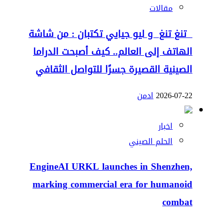
مقالات
تنغ تنغ و ليو جيايي تكتبان : من شاشة
الهاتف إلى العالم.. كيف أصبحت الدراما
الصينية القصيرة جسرًا للتواصل الثقافي
2026-07-22
ادمن
اخبار
الحلم الصيني
EngineAI URKL launches in Shenzhen,
marking commercial era for humanoid
combat