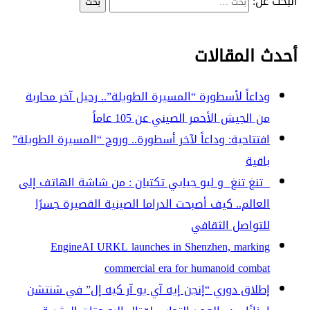
البحث عن:
أحدث المقالات
وداعاً لأسطورة “المسيرة الطويلة”.. رحيل آخر محاربة
من الجيش الأحمر الصيني عن 105 عاماً
افتتاحية: وداعاً لآخر أسطورة.. وروح “المسيرة الطويلة”
باقية
تنغ تنغ و ليو جيايي تكتبان : من شاشة الهاتف إلى
العالم.. كيف أصبحت الدراما الصينية القصيرة جسرًا
للتواصل الثقافي
EngineAI URKL launches in Shenzhen, marking
commercial era for humanoid combat
إطلاق دوري “إنجن إيه آي يو آر كيه إل” في شنتشن