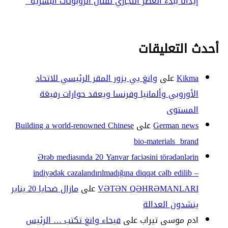
إيذانًا ببدء العصر التجاري لقتال الروبوتات البشرية
أحدث التعليقات
Kikma
على
وانغ يي يزور المقر الرئيسي للاتحاد
الأوروبي وألمانيا وفرنسا ويعقد حوارات رفيعَة
المستوى
German news
على
Building a world-renowned Chinese
bio-materials brand
Ərəb mediasında 20 Yanvar faciəsini törədənlərin
indiyədək cəzalandırılmadığına diqqət cəlb edilib –
VƏTƏN QƏHRƏMANLARI
على
مازال ضحايا 20 يناير
ينشدون العدالة
ادم موسى تيراب
على
فيحاء وانغ تكتب … الرئيس