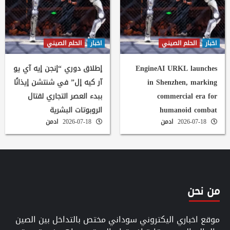
اخبار
الحلم الصيني
اخبار
الحلم الصيني
EngineAI URKL launches
إطلاق دوري “إنجن إيه آي يو
in Shenzhen, marking
آر كيه إل” في شنتشن إيذانًا
commercial era for
ببدء العصر التجاري لقتال
humanoid combat
الروبوتات البشرية
2026-07-18
ادمن
2026-07-18
ادمن
من نحن
موقع اخباري اليكتروني سوداني مختص بالتداخل بين الصين