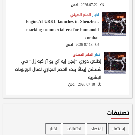
2026-07-22
ادمن
اخبار
الحلم الصيني
EngineAI URKL launches in Shenzhen,
marking commercial era for humanoid
combat
2026-07-18
ادمن
اخبار
الحلم الصيني
إطلاق دوري “إنجن إيه آي يو آر كيه إل” في
شنتشن إيذانًا ببدء العصر التجاري لقتال الروبوتات
البشرية
2026-07-18
ادمن
تصنيفات
إستثمار
إقتصاد
احتفالات
اخبار