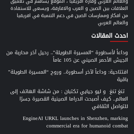
والعالم العربي وقارة افريقيا ، الموقع يساهم في تعميق
العلاقات بين الصين و العرب والافارقة، ويسعى للاستفادة
من افكار وممارسات الصين في دعم التنمية في افريقيا
والعالم العربي
احدث المقالات
وداعاً لأسطورة “المسيرة الطويلة”.. رحيل آخر محاربة من
الجيش الأحمر الصيني عن 105 عاماً
افتتاحية: وداعاً لآخر أسطورة.. وروح “المسيرة الطويلة”
باقية
تنغ تنغ و ليو جيايي تكتبان : من شاشة الهاتف إلى
العالم.. كيف أصبحت الدراما الصينية القصيرة جسرًا
للتواصل الثقافي
EngineAI URKL launches in Shenzhen, marking
commercial era for humanoid combat