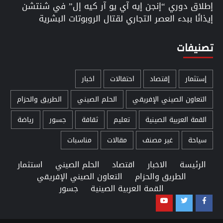
إطلاق دوري “إنجن إيه آي يو آر كيه إل” في شنتشن
إيذانًا ببدء العصر التجاري لقتال الروبوتات البشرية
تصنيفات
إستثمار
إقتصاد
احتفالات
اخبار
التعاون الصيني الإفريقي
الحلم الصيني
الطريق والحزام
القمة العربية الصينية
تعليم
ثقافة
جسور
رياضة
سياحة
غير مصنف
مقالات
مناسبات
الرئيسة
الاخبار
اقتصاد
الحلم الصيني
استثمار
الطريق والحزام
التعاون الصيني الإفريقي
القمة العربية الصينية
جسور
Youtube
Twitter
Facebook