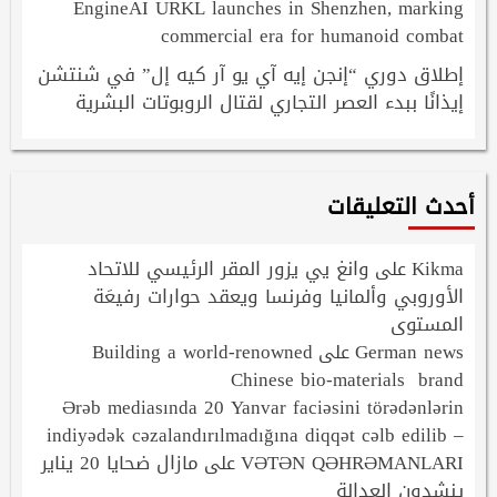
EngineAI URKL launches in Shenzhen, marking
commercial era for humanoid combat
إطلاق دوري “إنجن إيه آي يو آر كيه إل” في شنتشن
إيذانًا ببدء العصر التجاري لقتال الروبوتات البشرية
أحدث التعليقات
Kikma
وانغ يي يزور المقر الرئيسي للاتحاد
على
الأوروبي وألمانيا وفرنسا ويعقد حوارات رفيعَة
المستوى
Building a world-renowned
German news
على
Chinese bio-materials brand
Ərəb mediasında 20 Yanvar faciəsini törədənlərin
indiyədək cəzalandırılmadığına diqqət cəlb edilib –
VƏTƏN QƏHRƏMANLARI
مازال ضحايا 20 يناير
على
ينشدون العدالة