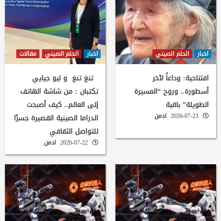
اخبار
الحلم الصيني
اخبار
الحلم الصيني
مقالات
افتتاحية: وداعاً لآخر
تنغ تنغ و ليو جيايي
أسطورة.. وروح “المسيرة
تكتبان : من شاشة الهاتف
الطويلة” باقية
إلى العالم.. كيف أصبحت
2026-07-23
ادمن
الدراما الصينية القصيرة جسرًا
للتواصل الثقافي
2026-07-22
ادمن