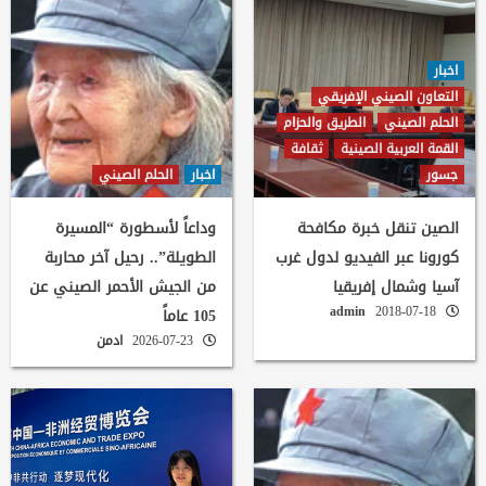
اخبار
التعاون الصيني الإفريقي
الحلم الصيني
الطريق والحزام
القمة العربية الصينية
ثقافة
جسور
اخبار
الحلم الصيني
الصين تنقل خبرة مكافحة
وداعاً لأسطورة “المسيرة
كورونا عبر الفيديو لدول غرب
الطويلة”.. رحيل آخر محاربة
آسيا وشمال إفريقيا
من الجيش الأحمر الصيني عن
admin
2018-07-18
105 عاماً
2026-07-23
ادمن