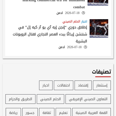
marking commercial era for humanoid
combat
2026-07-18
ادمن
اخبار
الحلم الصيني
إطلاق دوري “إنجن إيه آي يو آر كيه إل” في
شنتشن إيذانًا ببدء العصر التجاري لقتال الروبوتات
البشرية
2026-07-18
ادمن
تصنيفات
إستثمار
إقتصاد
احتفالات
اخبار
التعاون الصيني الإفريقي
الحلم الصيني
الطريق والحزام
القمة العربية الصينية
تعليم
ثقافة
جسور
رياضة