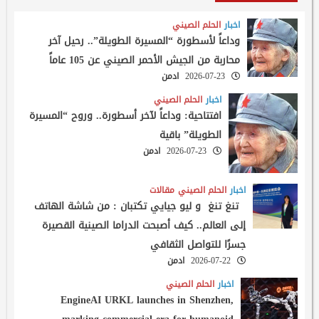
اخبار
الحلم الصيني
وداعاً لأسطورة “المسيرة الطويلة”.. رحيل آخر
محاربة من الجيش الأحمر الصيني عن 105 عاماً
2026-07-23
ادمن
اخبار
الحلم الصيني
افتتاحية: وداعاً لآخر أسطورة.. وروح “المسيرة
الطويلة” باقية
2026-07-23
ادمن
اخبار
الحلم الصيني
مقالات
تنغ تنغ و ليو جيايي تكتبان : من شاشة الهاتف
إلى العالم.. كيف أصبحت الدراما الصينية القصيرة
جسرًا للتواصل الثقافي
2026-07-22
ادمن
اخبار
الحلم الصيني
EngineAI URKL launches in Shenzhen,