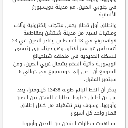
في جنوبي الصين، مع مدينة دويسبورغ
الألمانية.
وانطلق أول قطار يحمل منتجات إلكترونية وآلات
ومنتجات نسيج من مدينة شنتشن بمقاطعة
قوانغدونغ في 18 أغسطس وغادر الصين في 23
أغسطس عبر ممر ألاتاو، وهو ميناء بري رئيسي
للسكك الحديدية في منطقة شينجيانغ
الويغورية ذاتية الحكم بشمال غربي الصين، ومن
المتوقع أن يصل إلى دويسبورغ في حوالي 6
سبتمبر المقبل.
يذكر أن الخط البالغ طوله 13438 كيلومترا، يعد
من بين أطول خطوط قطارات الشحن بين الصين
وأوروبا، وسوف يتم تشغيله من خلال إطلاق
قطار واحد كل أسبوع.
وساهمت قطارات الشحن بين الصين وأوروبا