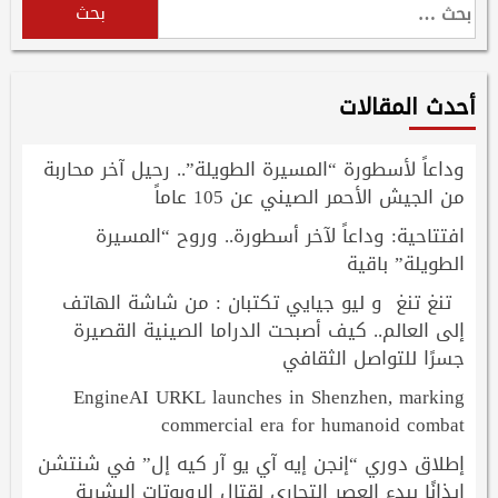
البحث
عن:
أحدث المقالات
وداعاً لأسطورة “المسيرة الطويلة”.. رحيل آخر محاربة
من الجيش الأحمر الصيني عن 105 عاماً
افتتاحية: وداعاً لآخر أسطورة.. وروح “المسيرة
الطويلة” باقية
تنغ تنغ و ليو جيايي تكتبان : من شاشة الهاتف
إلى العالم.. كيف أصبحت الدراما الصينية القصيرة
جسرًا للتواصل الثقافي
EngineAI URKL launches in Shenzhen, marking
commercial era for humanoid combat
إطلاق دوري “إنجن إيه آي يو آر كيه إل” في شنتشن
إيذانًا ببدء العصر التجاري لقتال الروبوتات البشرية