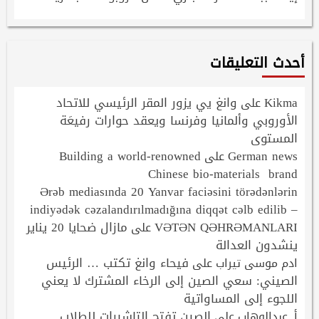
أحدث التعليقات
Kikma
وانغ يي يزور المقر الرئيسي للاتحاد
على
الأوروبي وألمانيا وفرنسا ويعقد حوارات رفيعَة
المستوى
Building a world-renowned
German news
على
Chinese bio-materials brand
Ərəb mediasında 20 Yanvar faciəsini törədənlərin
indiyədək cəzalandırılmadığına diqqət cəlb edilib –
VƏTƏN QƏHRƏMANLARI
مازال ضحايا 20 يناير
على
ينشدون العدالة
فيحاء وانغ تكتب … الرئيس
ادم موسى تيراب
على
الصيني: سعي الصين إلى الرخاء المشترك لا يعني
اللجوء إلى المساواتية
الصين تفتح التاشيرات للطلاب
أ. عبدالوهاب
على