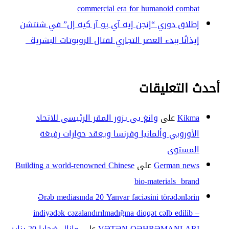
commercial era for humanoid combat
إطلاق دوري “إنجن إيه آي يو آر كيه إل” في شنتشن
إيذانًا ببدء العصر التجاري لقتال الروبوتات البشرية
أحدث التعليقات
Kikma
على
وانغ يي يزور المقر الرئيسي للاتحاد
الأوروبي وألمانيا وفرنسا ويعقد حوارات رفيعَة
المستوى
German news
على
Building a world-renowned Chinese
bio-materials brand
Ərəb mediasında 20 Yanvar faciəsini törədənlərin
indiyədək cəzalandırılmadığına diqqət cəlb edilib –
VƏTƏN QƏHRƏMANLARI
على
مازال ضحايا 20 يناير