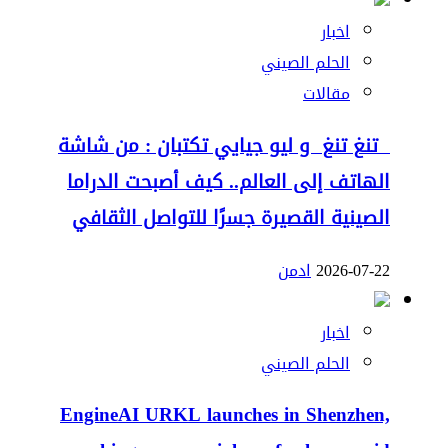
اخبار
الحلم الصيني
مقالات
تنغ تنغ و ليو جيايي تكتبان : من شاشة
الهاتف إلى العالم.. كيف أصبحت الدراما
الصينية القصيرة جسرًا للتواصل الثقافي
2026-07-22
ادمن
اخبار
الحلم الصيني
EngineAI URKL launches in Shenzhen,