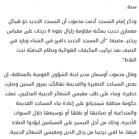
سنة.
وذكر إمام المسجد أحمت محموت أن المسجد الجديد ذو هيكل
معماري حديث يمكنه مقاومة زلزال بقوة 8 درجات على مقياس
ريختر، مضيفا: “أن المسجد الجديد دافئ في الشتاء وبارد في
الصيف بعد تركيب المكيفات الهوائية ونظام التدفئة تحت
البلاط”.
وقال محموت أوسمان مدير لجنة الشؤون القومية بالمنطقة، إن
بعض المساجد الصغيرة والقديمة تهالكت بمرور السنين وصارت
خطيرة. وبناء على طلب مقيمي الشعائر الدينية المحليين، عملت
حكومة منطقة شينجيانغ على إعادة بناء المساجد القديمة
والمتداعية أو صيانتها أو نقلها أو توسيعها خلال السنوات
الأخيرة، وذلك من أجل التيسير على المسلمين ليؤدوا الصلاة
فيها، ما لقي ترحيبا من رجال الدين ومقيمي الشعائر الدينية.