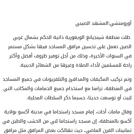
أورومتشي:المشهد الصيني
ظلت منطقة شينجيانغ الويغورية ذاتية الحكم بشمال غربي
الصين تعمل على تحسين مرافق المساجد فيها بشكل مستمر
في السنوات الأخيرة، وذلك من أجل توفير ظروف أفضل وأكثر
راحة للمسلمين لأداء الصلاة وغيرها من الشعائر الدينية.
وتم تركيب المكيفات والمدافئ والتلفزيونات في جميع المساجد
في المنطقة، تزامنا مع استخدام جميع الحمامات والمكاتب التي
بُنيت أو توسعت حديثا، حسبما ذكر السلطات المحلية.
وقال مامات أحات، إمام مسجد راستجاما في مدينة آكسو بولاية
آكسو بالمنطقة، إن مسجد راستجاما بُني من الخشب والطين في
ثمانينات القرن الماضي، حيث تهالكت بعض المرافق مثل مرافق