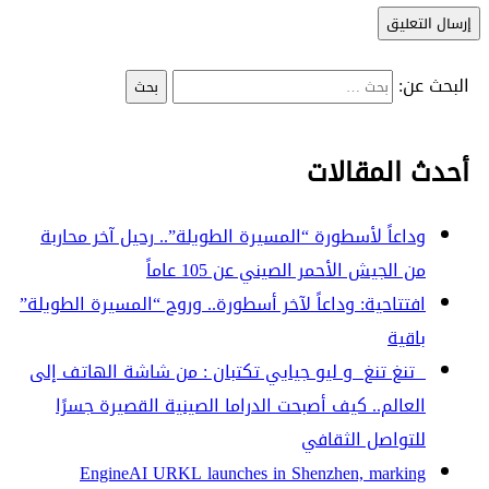
البحث عن:
أحدث المقالات
وداعاً لأسطورة “المسيرة الطويلة”.. رحيل آخر محاربة
من الجيش الأحمر الصيني عن 105 عاماً
افتتاحية: وداعاً لآخر أسطورة.. وروح “المسيرة الطويلة”
باقية
تنغ تنغ و ليو جيايي تكتبان : من شاشة الهاتف إلى
العالم.. كيف أصبحت الدراما الصينية القصيرة جسرًا
للتواصل الثقافي
EngineAI URKL launches in Shenzhen, marking