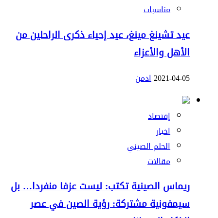
مناسبات
عيد تشينغ مينغ، عيد إحياء ذكرى الراحلين من
الأهل والأعزاء
2021-04-05
ادمن
إقتصاد
اخبار
الحلم الصيني
مقالات
ريماس الصينية تكتب: ليست عزفا منفردا… بل
سيمفونية مشتركة: رؤية الصين في عصر