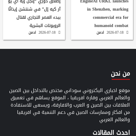
EngineAI URKL launches
إطلاق دوري “إنجن إيه آي يو
in Shenzhen, marking
آر كيه إل” في شنتشن إيذانًا
commercial era for
ببدء العصر التجاري لقتال
humanoid combat
الروبوتات البشرية
2026-07-18
ادمن
2026-07-18
ادمن
من نحن
موقع اخباري اليكتروني سوداني مختص بالتداخل بين الصين
والعالم العربي وقارة افريقيا ، الموقع يساهم في تعميق
العلاقات بين الصين و العرب والافارقة، ويسعى للاستفادة
من افكار وممارسات الصين في دعم التنمية في افريقيا
والعالم العربي
احدث المقالات