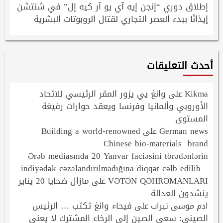
إطلاق دوري “إنجن إيه آي يو آر كيه إل” في شنتشن
إيذانًا ببدء العصر التجاري لقتال الروبوتات البشرية
أحدث التعليقات
Kikma
وانغ يي يزور المقر الرئيسي للاتحاد
على
الأوروبي وألمانيا وفرنسا ويعقد حوارات رفيعَة
المستوى
Building a world-renowned
German news
على
Chinese bio-materials brand
Ərəb mediasında 20 Yanvar faciəsini törədənlərin
indiyədək cəzalandırılmadığına diqqət cəlb edilib –
VƏTƏN QƏHRƏMANLARI
مازال ضحايا 20 يناير
على
ينشدون العدالة
فيحاء وانغ تكتب … الرئيس
ادم موسى تيراب
على
الصيني: سعي الصين إلى الرخاء المشترك لا يعني