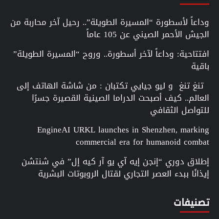
وداعاً لأسطورة “المسيرة الطويلة”.. رحيل آخر محاربة من
الجيش الأحمر الصيني عن 105 عاماً
افتتاحية: وداعاً لآخر أسطورة.. وروح “المسيرة الطويلة”
باقية
تنغ تنغ و ليو جيايي تكتبان : من شاشة الهاتف إلى
العالم.. كيف أصبحت الدراما الصينية القصيرة جسرًا
للتواصل الثقافي
EngineAI URKL launches in Shenzhen, marking
commercial era for humanoid combat
إطلاق دوري “إنجن إيه آي يو آر كيه إل” في شنتشن
إيذانًا ببدء العصر التجاري لقتال الروبوتات البشرية
تصنيفات