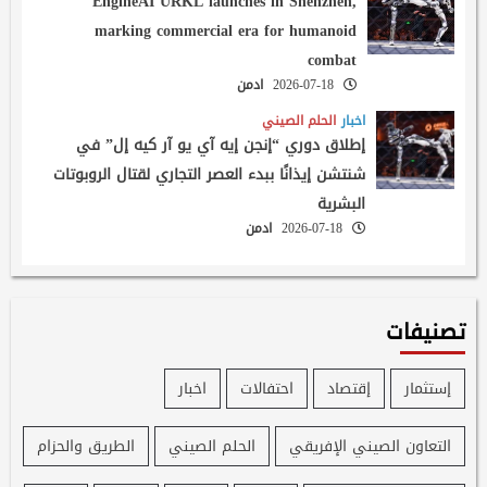
EngineAI URKL launches in Shenzhen,
marking commercial era for humanoid
combat
2026-07-18
ادمن
اخبار
الحلم الصيني
إطلاق دوري “إنجن إيه آي يو آر كيه إل” في
شنتشن إيذانًا ببدء العصر التجاري لقتال الروبوتات
البشرية
2026-07-18
ادمن
تصنيفات
إستثمار
إقتصاد
احتفالات
اخبار
التعاون الصيني الإفريقي
الحلم الصيني
الطريق والحزام