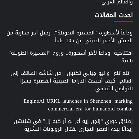
والعالم العربي
احدث المقالات
وداعاً لأسطورة “المسيرة الطويلة”.. رحيل آخر محاربة من
الجيش الأحمر الصيني عن 105 عاماً
افتتاحية: وداعاً لآخر أسطورة.. وروح “المسيرة الطويلة”
باقية
تنغ تنغ و ليو جيايي تكتبان : من شاشة الهاتف إلى
العالم.. كيف أصبحت الدراما الصينية القصيرة جسرًا
للتواصل الثقافي
EngineAI URKL launches in Shenzhen, marking
commercial era for humanoid combat
إطلاق دوري “إنجن إيه آي يو آر كيه إل” في شنتشن
إيذانًا ببدء العصر التجاري لقتال الروبوتات البشرية