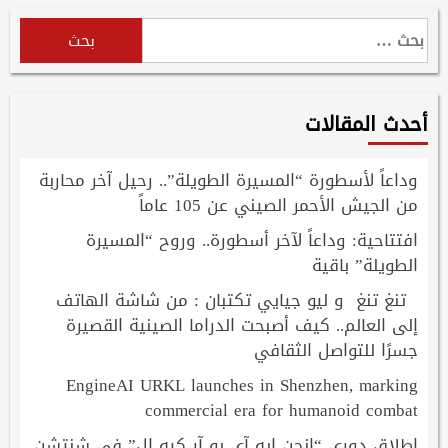
البحث
عن:
أحدث المقالات
وداعاً لأسطورة “المسيرة الطويلة”.. رحيل آخر محاربة
من الجيش الأحمر الصيني عن 105 عاماً
افتتاحية: وداعاً لآخر أسطورة.. وروح “المسيرة
الطويلة” باقية
تنغ تنغ و ليو جيايي تكتبان : من شاشة الهاتف
إلى العالم.. كيف أصبحت الدراما الصينية القصيرة
جسرًا للتواصل الثقافي
EngineAI URKL launches in Shenzhen, marking
commercial era for humanoid combat
إطلاق دوري “إنجن إيه آي يو آر كيه إل” في شنتشن