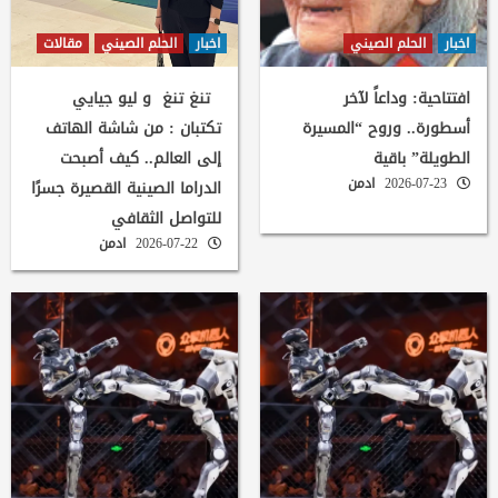
اخبار
الحلم الصيني
اخبار
الحلم الصيني
مقالات
افتتاحية: وداعاً لآخر
تنغ تنغ و ليو جيايي
أسطورة.. وروح “المسيرة
تكتبان : من شاشة الهاتف
الطويلة” باقية
إلى العالم.. كيف أصبحت
2026-07-23
ادمن
الدراما الصينية القصيرة جسرًا
للتواصل الثقافي
2026-07-22
ادمن