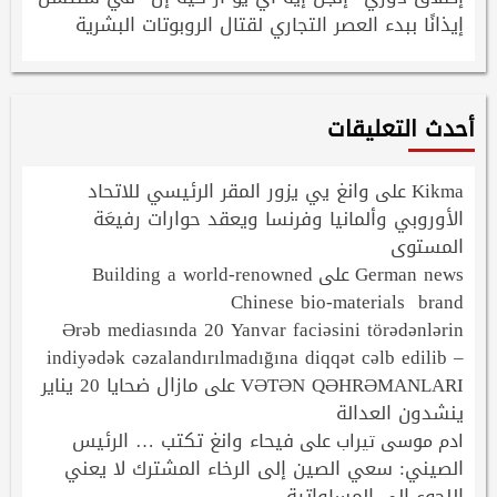
إيذانًا ببدء العصر التجاري لقتال الروبوتات البشرية
أحدث التعليقات
Kikma
وانغ يي يزور المقر الرئيسي للاتحاد
على
الأوروبي وألمانيا وفرنسا ويعقد حوارات رفيعَة
المستوى
Building a world-renowned
German news
على
Chinese bio-materials brand
Ərəb mediasında 20 Yanvar faciəsini törədənlərin
indiyədək cəzalandırılmadığına diqqət cəlb edilib –
VƏTƏN QƏHRƏMANLARI
مازال ضحايا 20 يناير
على
ينشدون العدالة
فيحاء وانغ تكتب … الرئيس
ادم موسى تيراب
على
الصيني: سعي الصين إلى الرخاء المشترك لا يعني
اللجوء إلى المساواتية