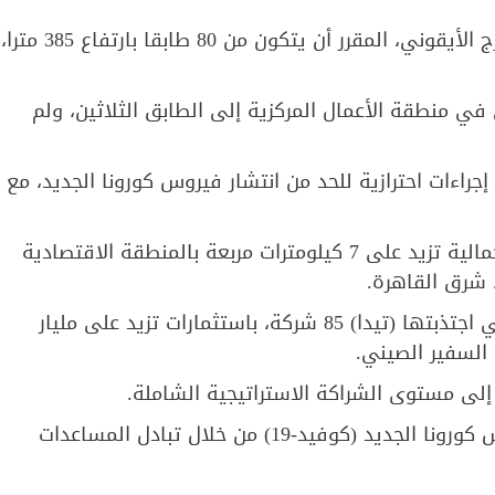
وتتكون منطقة الأعمال المركزية من 20 برجا، بينها البرج الأيقوني، المقرر أن يتكون من 80 طابقا بارتفاع 385 مترا،
في منطقة الأعمال المركزية إلى الطابق الثلاثين، ولم
جراءات احترازية للحد من انتشار فيروس كورونا الجديد، مع
كما تقوم شركة (تيدا) الصينية حاليا بتطوير مساحة إجمالية تزيد على 7 كيلومترات مربعة بالمنطقة الاقتصادية
شرق القاهرة.
وحتى شهر مايو الفائت، بلغ إجمالي عدد الشركات التي اجتذبتها (تيدا) 85 شركة، باستثمارات تزيد على مليار
إلى مستوى الشراكة الاستراتيجية الشاملة.
ويتعاون البلدان بشكل وثيق في مكافحة مرض فيروس كورونا الجديد (كوفيد-19) من خلال تبادل المساعدات