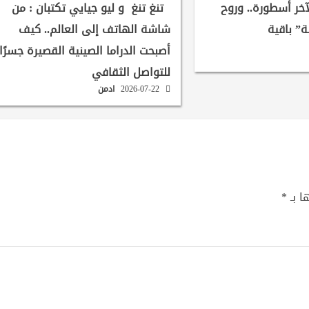
لآخر أسطورة.. وروح
تنغ تنغ و ليو جيايي تكتبان : من
ة” باقية
شاشة الهاتف إلى العالم.. كيف
أصبحت الدراما الصينية القصيرة جسرًا
للتواصل الثقافي
2026-07-22
ادمن
ا بـ
*