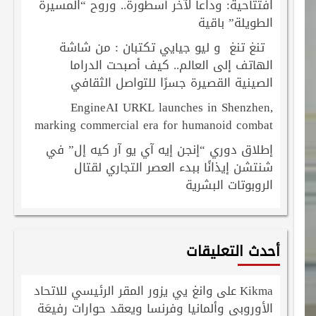
افتتاحية: وداعاً لآخر أسطورة.. وروح “المسيرة
الطويلة” باقية
تنغ تنغ و ليو جيايي تكتبان : من شاشة
الهاتف إلى العالم.. كيف أصبحت الدراما
الصينية القصيرة جسرًا للتواصل الثقافي
EngineAI URKL launches in Shenzhen,
marking commercial era for humanoid combat
إطلاق دوري “إنجن إيه آي يو آر كيه إل” في
شنتشن إيذانًا ببدء العصر التجاري لقتال
الروبوتات البشرية
أحدث التعليقات
Kikma
وانغ يي يزور المقر الرئيسي للاتحاد
على
الأوروبي وألمانيا وفرنسا ويعقد حوارات رفيعَة