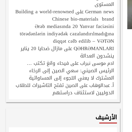
المستوى
Building a world-renowned
German news
على
Chinese bio-materials brand
Ərəb mediasında 20 Yanvar faciəsini
törədənlərin indiyədək cəzalandırılmadığına
diqqət cəlb edilib – VƏTƏN
QƏHRƏMANLARI
مازال ضحايا 20 يناير
على
ينشدون العدالة
فيحاء وانغ تكتب …
ادم موسى تيراب
على
الرئيس الصيني: سعي الصين إلى الرخاء
المشترك لا يعني اللجوء إلى المساواتية
الصين تفتح التاشيرات للطلاب
أ. عبدالوهاب
على
الدوليين لاستئناف دراستهم
الأرشيف