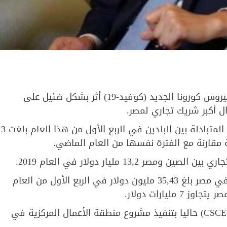
قال سفير الصين بالقاهرة لياو لي تشيانغ إن مرض فيروس كورونا الجديد (كوفيد-19) أثر بشكل ضئيل على
ال أكبر شريك تجاري لمصر.
وأوضح لياو، في مؤتمر صحفي، أن الواردات والصادرات المتبادلة بين البلدين في الربع الأول من هذا العام بلغت 3
13, مليار دولار في العام 2019.
وأضاف السفير الصيني، أن “الاستثمار المباشر للصين في مصر بلغ 35,43 مليون دولار في الربع الأول من العام
يارات دولار.
وتقوم الشركة الصينية العامة للهندسة المعمارية (CSCEC) حاليا بتنفيذ مشروع منطقة الأعمال المركزية في