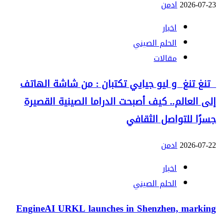
2026-07-23
ادمن
اخبار
الحلم الصيني
مقالات
تنغ تنغ و ليو جيايي تكتبان : من شاشة الهاتف
إلى العالم.. كيف أصبحت الدراما الصينية القصيرة
جسرًا للتواصل الثقافي
2026-07-22
ادمن
اخبار
الحلم الصيني
EngineAI URKL launches in Shenzhen, marking