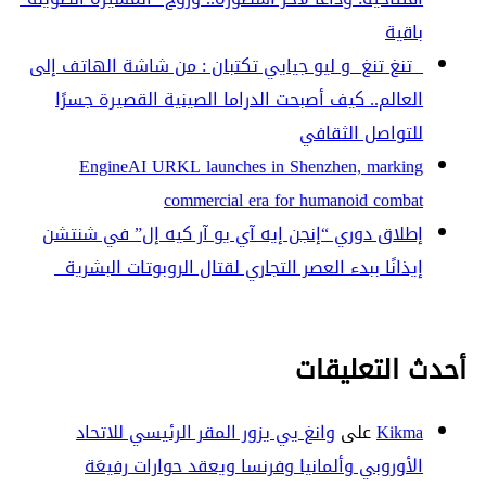
باقية
تنغ تنغ و ليو جيايي تكتبان : من شاشة الهاتف إلى
العالم.. كيف أصبحت الدراما الصينية القصيرة جسرًا
للتواصل الثقافي
EngineAI URKL launches in Shenzhen, marking
commercial era for humanoid combat
إطلاق دوري “إنجن إيه آي يو آر كيه إل” في شنتشن
إيذانًا ببدء العصر التجاري لقتال الروبوتات البشرية
أحدث التعليقات
Kikma
على
وانغ يي يزور المقر الرئيسي للاتحاد
الأوروبي وألمانيا وفرنسا ويعقد حوارات رفيعَة