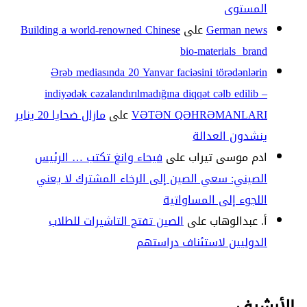
المستوى
German news
على
Building a world-renowned Chinese
bio-materials brand
Ərəb mediasında 20 Yanvar faciəsini törədənlərin
indiyədək cəzalandırılmadığına diqqət cəlb edilib –
VƏTƏN QƏHRƏMANLARI
على
مازال ضحايا 20 يناير
ينشدون العدالة
ادم موسى تيراب
على
فيحاء وانغ تكتب … الرئيس
الصيني: سعي الصين إلى الرخاء المشترك لا يعني
اللجوء إلى المساواتية
أ. عبدالوهاب
على
الصين تفتح التاشيرات للطلاب
الدوليين لاستئناف دراستهم