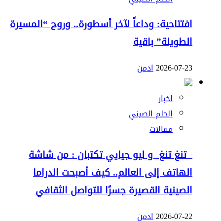
افتتاحية: وداعاً لآخر أسطورة.. وروح “المسيرة
الطويلة” باقية
2026-07-23
ادمن
اخبار
الحلم الصيني
مقالات
تنغ تنغ و ليو جيايي تكتبان : من شاشة
الهاتف إلى العالم.. كيف أصبحت الدراما
الصينية القصيرة جسرًا للتواصل الثقافي
2026-07-22
ادمن