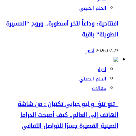
الحلم الصيني
افتتاحية: وداعاً لآخر أسطورة.. وروح “المسيرة
الطويلة” باقية
2026-07-23
ادمن
اخبار
الحلم الصيني
مقالات
تنغ تنغ و ليو جيايي تكتبان : من شاشة
الهاتف إلى العالم.. كيف أصبحت الدراما
الصينية القصيرة جسرًا للتواصل الثقافي