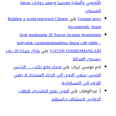
الأوروبي وألمانيا وفرنسا ويعقد حوارات رفيعَة
المستوى
German news
على
Building a world-renowned Chinese
bio-materials brand
Ərəb mediasında 20 Yanvar faciəsini törədənlərin
indiyədək cəzalandırılmadığına diqqət cəlb edilib –
VƏTƏN QƏHRƏMANLARI
على
مازال ضحايا 20 يناير
ينشدون العدالة
ادم موسى تيراب
على
فيحاء وانغ تكتب … الرئيس
الصيني: سعي الصين إلى الرخاء المشترك لا يعني
اللجوء إلى المساواتية
أ. عبدالوهاب
على
الصين تفتح التاشيرات للطلاب
الدوليين لاستئناف دراستهم