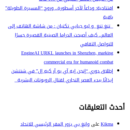
افتتاحية: وداعاً لآخر أسطورة.. وروح “المسيرة الطويلة”
باقية
تنغ تنغ و ليو جيايي تكتبان : من شاشة الهاتف إلى
العالم.. كيف أصبحت الدراما الصينية القصيرة جسرًا
للتواصل الثقافي
EngineAI URKL launches in Shenzhen, marking
commercial era for humanoid combat
إطلاق دوري “إنجن إيه آي يو آر كيه إل” في شنتشن
إيذانًا ببدء العصر التجاري لقتال الروبوتات البشرية
أحدث التعليقات
Kikma
على
وانغ يي يزور المقر الرئيسي للاتحاد