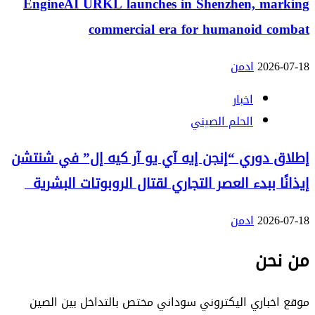
EngineAI URKL launches in Shenzhen, marking
commercial era for humanoid combat
2026-07-18
ادمن
اخبار
الحلم الصيني
إطلاق دوري “إنجن إيه آي يو آر كيه إل” في شنتشن
إيذانًا ببدء العصر التجاري لقتال الروبوتات البشرية
2026-07-18
ادمن
من نحن
موقع اخباري اليكتروني سوداني مختص بالتداخل بين الصين