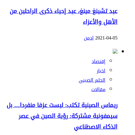
عيد تشينغ مينغ، عيد إحياء ذكرى الراحلين من
الأهل والأعزاء
2021-04-05
ادمن
إقتصاد
اخبار
الحلم الصيني
مقالات
ريماس الصينية تكتب: ليست عزفا منفردا… بل
سيمفونية مشتركة: رؤية الصين في عصر
الذكاء الاصطناعي