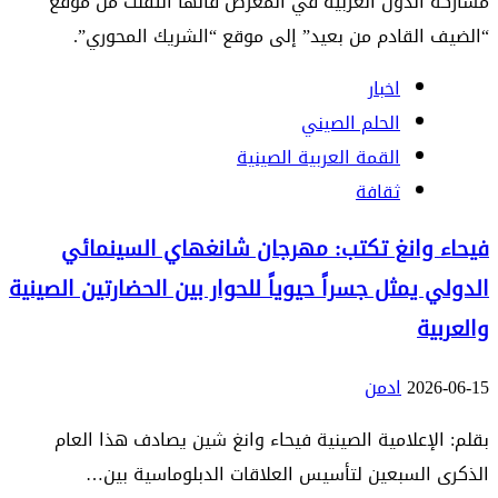
مشاركة الدول العربية في المعرض فانها انتقلت من موقع
“الضيف القادم من بعيد” إلى موقع “الشريك المحوري”.
اخبار
الحلم الصيني
القمة العربية الصينية
ثقافة
فيحاء وانغ تكتب: مهرجان شانغهاي السينمائي
الدولي يمثل جسراً حيوياً للحوار بين الحضارتين الصينية
والعربية
2026-06-15
ادمن
بقلم: الإعلامية الصينية فيحاء وانغ شين يصادف هذا العام
الذكرى السبعين لتأسيس العلاقات الدبلوماسية بين…