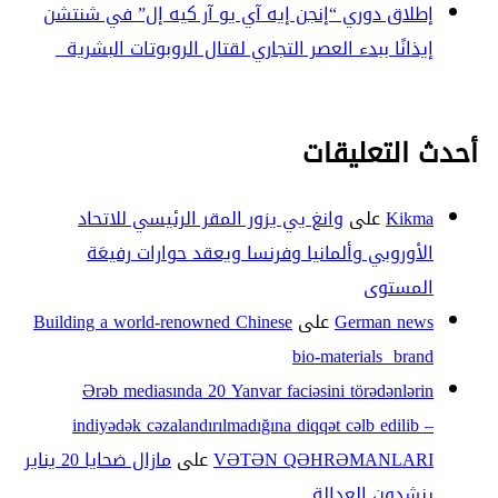
إطلاق دوري “إنجن إيه آي يو آر كيه إل” في شنتشن
إيذانًا ببدء العصر التجاري لقتال الروبوتات البشرية
أحدث التعليقات
Kikma
على
وانغ يي يزور المقر الرئيسي للاتحاد
الأوروبي وألمانيا وفرنسا ويعقد حوارات رفيعَة
المستوى
German news
على
Building a world-renowned Chinese
bio-materials brand
Ərəb mediasında 20 Yanvar faciəsini törədənlərin
indiyədək cəzalandırılmadığına diqqət cəlb edilib –
VƏTƏN QƏHRƏMANLARI
على
مازال ضحايا 20 يناير
ينشدون العدالة