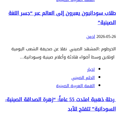
طلاب سودانيون يعبرون إلى العالم عبر “جسر اللغة
الصينية”
2026-05-26
ادمن
الخرطوم :المشهد الصيني نقلا عن صحيفة الشعب اليومية
اونلاين وسط أضواء هادئة وأعلام صينية وسودانية…
اخبار
الحلم الصيني
القمة العربية الصينية
رحلة ذهبية امتدت 55 عاماً: “زهرة الصداقة الصينية-
السودانية” تتفتح للأبد