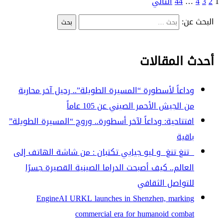
1
2
3
4
…
44
التالي
البحث عن:
أحدث المقالات
وداعاً لأسطورة “المسيرة الطويلة”.. رحيل آخر محاربة
من الجيش الأحمر الصيني عن 105 عاماً
افتتاحية: وداعاً لآخر أسطورة.. وروح “المسيرة الطويلة”
باقية
تنغ تنغ و ليو جيايي تكتبان : من شاشة الهاتف إلى
العالم.. كيف أصبحت الدراما الصينية القصيرة جسرًا
للتواصل الثقافي
EngineAI URKL launches in Shenzhen, marking
commercial era for humanoid combat