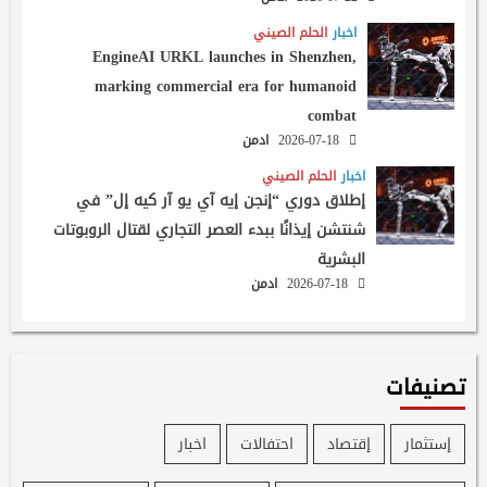
اخبار
الحلم الصيني
EngineAI URKL launches in Shenzhen,
marking commercial era for humanoid
combat
2026-07-18
ادمن
اخبار
الحلم الصيني
إطلاق دوري “إنجن إيه آي يو آر كيه إل” في
شنتشن إيذانًا ببدء العصر التجاري لقتال الروبوتات
البشرية
2026-07-18
ادمن
تصنيفات
إستثمار
إقتصاد
احتفالات
اخبار