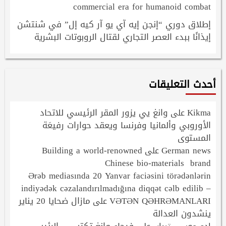
commercial era for humanoid combat
إطلاق دوري “إنجن إيه آي يو آر كيه إل” في شنتشن
إيذانًا ببدء العصر التجاري لقتال الروبوتات البشرية
أحدث التعليقات
Kikma
وانغ يي يزور المقر الرئيسي للاتحاد
على
الأوروبي وألمانيا وفرنسا ويعقد حوارات رفيعَة
المستوى
Building a world-renowned
German news
على
Chinese bio-materials brand
Ərəb mediasında 20 Yanvar faciəsini törədənlərin
indiyədək cəzalandırılmadığına diqqət cəlb edilib –
VƏTƏN QƏHRƏMANLARI
مازال ضحايا 20 يناير
على
ينشدون العدالة