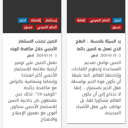
اخبار
الحلم الصيني
ثقافة
إستثمار
إقتصاد
اخبار
جسور
الحلم الصيني
جسور
رد السيئة بالحسنة .. النهج
الصين تجتذب الاستثمار
الذي تعمل به الصين دائما
الأجنبي خلال مكافحة الوباء
2020-05-16
ادمن
2020-05-16
ادمن
الصين تواصل تقديم
تعمل الصين على توفير
المساعدة وتطوير اللقاحات
أرضية ملائمة للاستثمار
وإتاحتها للعالم. كما عليها
الأجنبي أكثر انفتاحا
أن تكون قوة الخير بواسطة
وإنصافا وشفافية بالتزامن
فعل الخير باستمرار… إنها
مع مكافحة جائحة
لا تحتاج إلى أن يكون
“كوفيد-19”. لذلك نحن
العالم مشكورا لها، بل
مقتنعون بان جاذبية الصين
تواظب على فعل الأشياء
للاستثمار الأجنبي ستكون
الصحيحة.
أقوى مع تعميق الإصلاح
والانفتاح