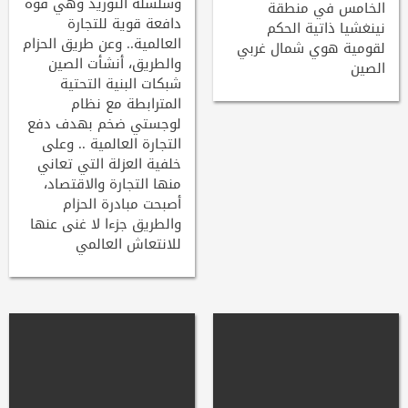
وسلسلة التوريد وهي قوة
الخامس في منطقة
دافعة قوية للتجارة
نينغشيا ذاتية الحكم
العالمية.. وعن طريق الحزام
لقومية هوي شمال غربي
والطريق، أنشأت الصين
الصين
شبكات البنية التحتية
المترابطة مع نظام
لوجستي ضخم بهدف دفع
التجارة العالمية .. وعلى
خلفية العزلة التي تعاني
منها التجارة والاقتصاد،
أصبحت مبادرة الحزام
والطريق جزءا لا غنى عنها
للانتعاش العالمي