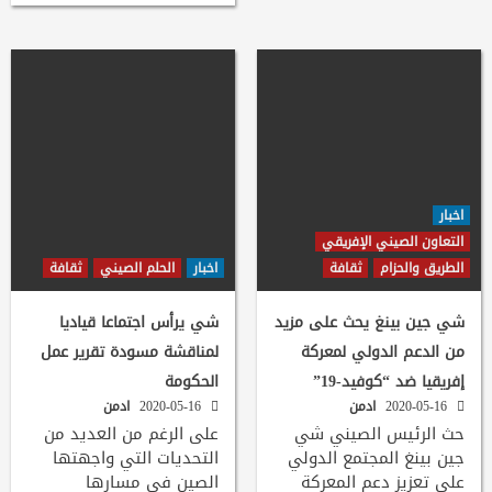
اخبار
التعاون الصيني الإفريقي
الطريق والحزام
ثقافة
اخبار
الحلم الصيني
ثقافة
شي جين بينغ يحث على مزيد
شي يرأس اجتماعا قياديا
من الدعم الدولي لمعركة
لمناقشة مسودة تقرير عمل
إفريقيا ضد “كوفيد-19”
الحكومة
2020-05-16
ادمن
2020-05-16
ادمن
حث الرئيس الصيني شي
على الرغم من العديد من
جين بينغ المجتمع الدولي
التحديات التي واجهتها
على تعزيز دعم المعركة
الصين في مسارها