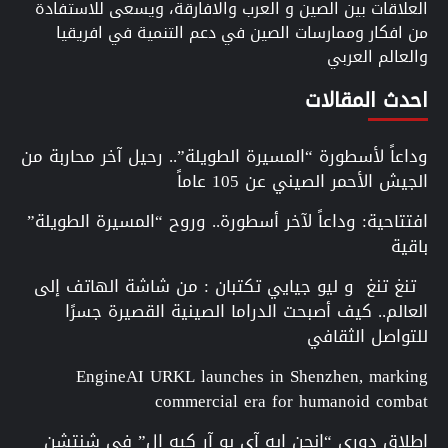
العلاقات بين الصين و العرب والافارقة، ويسعى للاستفادة
من افكار وممارسات الصين في دعم التنمية في افريقيا
والعالم العربي
احدث المقالات
وداعاً لأسطورة “المسيرة الطويلة”.. رحيل آخر محاربة من
الجيش الأحمر الصيني عن 105 عاماً
افتتاحية: وداعاً لآخر أسطورة.. وروح “المسيرة الطويلة”
باقية
تنغ تنغ و ليو جيايي تكتبان : من شاشة الهاتف إلى
العالم.. كيف أصبحت الدراما الصينية القصيرة جسرًا
للتواصل الثقافي
EngineAI URKL launches in Shenzhen, marking
commercial era for humanoid combat
إطلاق دوري “إنجن إيه آي يو آر كيه إل” في شنتشن