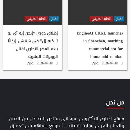
اخبار
الحلم الصيني
اخبار
الحلم الصيني
EngineAI URKL launches
إطلاق دوري “إنجن إيه آي يو
in Shenzhen, marking
آر كيه إل” في شنتشن إيذانًا
commercial era for
ببدء العصر التجاري لقتال
humanoid combat
الروبوتات البشرية
2026-07-18
ادمن
2026-07-18
ادمن
من نحن
موقع اخباري اليكتروني سوداني مختص بالتداخل بين الصين
والعالم العربي وقارة افريقيا ، الموقع يساهم في تعميق