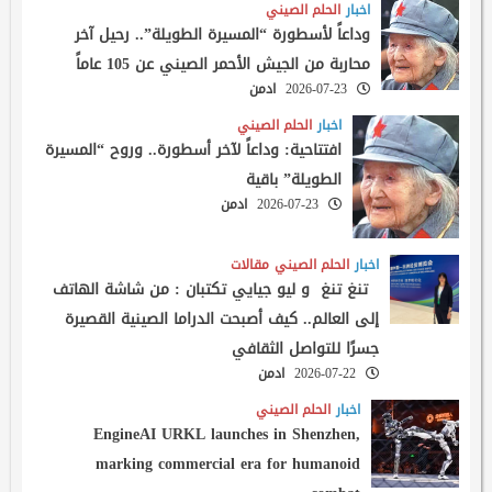
اخبار
الحلم الصيني
وداعاً لأسطورة “المسيرة الطويلة”.. رحيل آخر
محاربة من الجيش الأحمر الصيني عن 105 عاماً
2026-07-23
ادمن
اخبار
الحلم الصيني
افتتاحية: وداعاً لآخر أسطورة.. وروح “المسيرة
الطويلة” باقية
2026-07-23
ادمن
اخبار
الحلم الصيني
مقالات
تنغ تنغ و ليو جيايي تكتبان : من شاشة الهاتف
إلى العالم.. كيف أصبحت الدراما الصينية القصيرة
جسرًا للتواصل الثقافي
2026-07-22
ادمن
اخبار
الحلم الصيني
EngineAI URKL launches in Shenzhen,
marking commercial era for humanoid