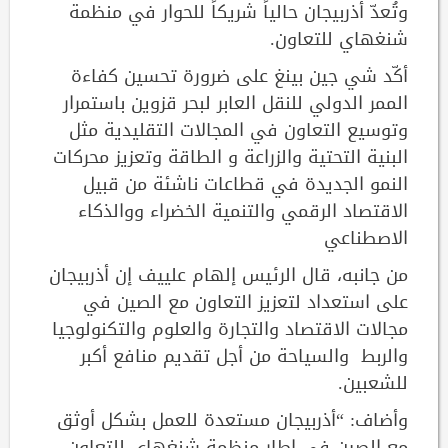
وتُعدّ أذربيجان حالياً شريكاً للحوار في منظمة
شنغهاي للتعاون.
أكّد شي جين بينغ على ضرورة تحسين كفاءة
الممر الدولي للنقل العابر لبحر قزوين باستمرار
وتوسيع التعاون في المجالات التقليدية مثل
البنية التحتية والزراعة و الطاقة وتعزيز محركات
النمو الجديدة في قطاعات ناشئة من قبيل
الاقتصاد الرقمي والتنمية الخضراء ووالذكاء
الاصطناعي
من جانبه، قال الرئيس إلهام علييف إن أذربيجان
على استعداد لتعزيز التعاون مع الصين في
مجالات الاقتصاد والتجارة والعلوم والتكنولوجيا
والربط والسياحة من أجل تقديم منافع أكبر
للشعبين.
وأضاف: “أذربيجان مستعدة للعمل بشكل أوثق
مع الصين في إطار منظمة شنغهاي للتعاون،