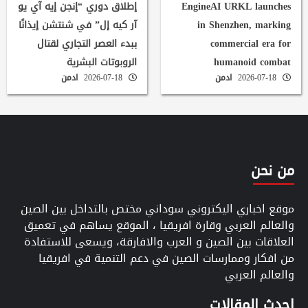
EngineAI URKL launches
إطلاق دوري “إنجن إيه آي يو
in Shenzhen, marking
آر كيه إل” في شنتشن إيذانًا
commercial era for
ببدء العصر التجاري لقتال
humanoid combat
الروبوتات البشرية
2026-07-18
ادمن
2026-07-18
ادمن
من نحن
موقع اخباري اليكتروني سوداني مختص بالتداخل بين الصين
والعالم العربي وقارة افريقيا ، الموقع يساهم في تعميق
العلاقات بين الصين و العرب والافارقة، ويسعى للاستفادة
من افكار وممارسات الصين في دعم التنمية في افريقيا
والعالم العربي
احدث المقالات