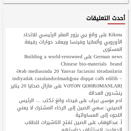
أحدث التعليقات
Kikma
وانغ يي يزور المقر الرئيسي للاتحاد
على
الأوروبي وألمانيا وفرنسا ويعقد حوارات رفيعَة
المستوى
Building a world-renowned
German news
على
Chinese bio-materials brand
Ərəb mediasında 20 Yanvar faciəsini törədənlərin
indiyədək cəzalandırılmadığına diqqət cəlb edilib –
VƏTƏN QƏHRƏMANLARI
مازال ضحايا 20 يناير
على
ينشدون العدالة
فيحاء وانغ تكتب … الرئيس
ادم موسى تيراب
على
الصيني: سعي الصين إلى الرخاء المشترك لا يعني
اللجوء إلى المساواتية
الصين تفتح التاشيرات للطلاب
أ. عبدالوهاب
على
الدوليين لاستئناف دراستهم