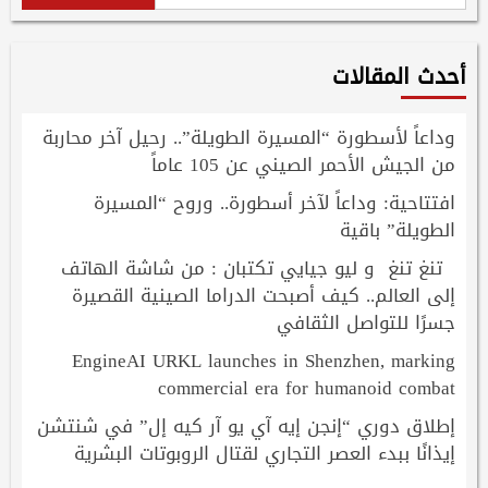
أحدث المقالات
وداعاً لأسطورة “المسيرة الطويلة”.. رحيل آخر محاربة
من الجيش الأحمر الصيني عن 105 عاماً
افتتاحية: وداعاً لآخر أسطورة.. وروح “المسيرة
الطويلة” باقية
تنغ تنغ و ليو جيايي تكتبان : من شاشة الهاتف
إلى العالم.. كيف أصبحت الدراما الصينية القصيرة
جسرًا للتواصل الثقافي
EngineAI URKL launches in Shenzhen, marking
commercial era for humanoid combat
إطلاق دوري “إنجن إيه آي يو آر كيه إل” في شنتشن
إيذانًا ببدء العصر التجاري لقتال الروبوتات البشرية