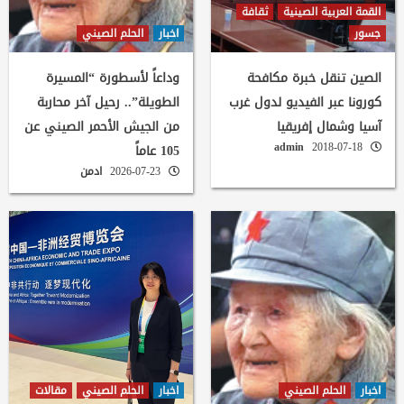
القمة العربية الصينية
ثقافة
جسور
اخبار
الحلم الصيني
الصين تنقل خبرة مكافحة
وداعاً لأسطورة “المسيرة
كورونا عبر الفيديو لدول غرب
الطويلة”.. رحيل آخر محاربة
آسيا وشمال إفريقيا
من الجيش الأحمر الصيني عن
admin
2018-07-18
105 عاماً
2026-07-23
ادمن
اخبار
الحلم الصيني
اخبار
الحلم الصيني
مقالات