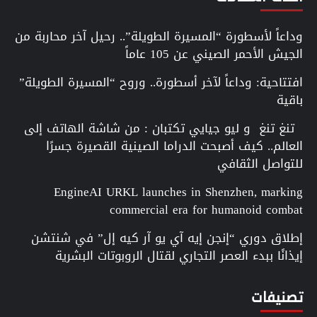
وداعاً لأسطورة “المسيرة الطويلة”.. رحيل آخر محاربة من
الجيش الأحمر الصيني عن 105 عاماً
افتتاحية: وداعاً لآخر أسطورة.. وروح “المسيرة الطويلة”
باقية
تنغ تنغ و ليو جيايي تكتبان : من شاشة الهاتف إلى
العالم.. كيف أصبحت الدراما الصينية القصيرة جسرًا
للتواصل الثقافي
EngineAI URKL launches in Shenzhen, marking
commercial era for humanoid combat
إطلاق دوري “إنجن إيه آي يو آر كيه إل” في شنتشن
إيذانًا ببدء العصر التجاري لقتال الروبوتات البشرية
تصنيفات