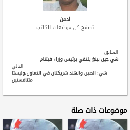
ادمن
تصفح كل موضعات الكاتب
Continue
السابق
Reading
شي جين بينغ يلتقي برئيس وزراء فيتنام
التالي
شي: الصين والهند شريكتان في التعاون،وليستا
متنافستين
موضوعات ذات صلة