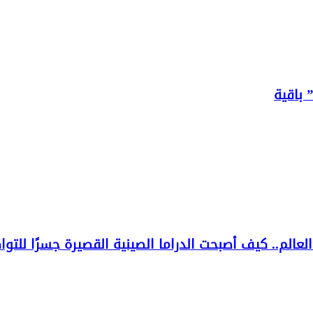
 باقية
الم.. كيف أصبحت الدراما الصينية القصيرة جسرًا للتو