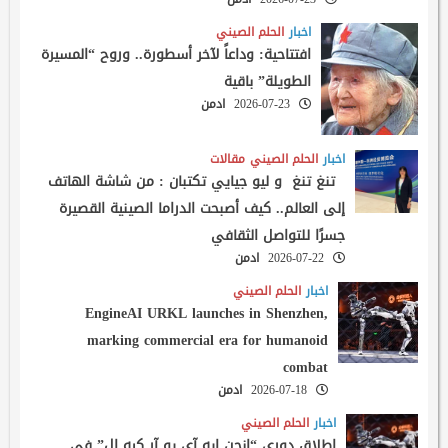
اخبار
الحلم الصيني
افتتاحية: وداعاً لآخر أسطورة.. وروح “المسيرة
الطويلة” باقية
2026-07-23
ادمن
اخبار
الحلم الصيني
مقالات
تنغ تنغ و ليو جيايي تكتبان : من شاشة الهاتف
إلى العالم.. كيف أصبحت الدراما الصينية القصيرة
جسرًا للتواصل الثقافي
2026-07-22
ادمن
اخبار
الحلم الصيني
EngineAI URKL launches in Shenzhen,
marking commercial era for humanoid
combat
2026-07-18
ادمن
اخبار
الحلم الصيني
إطلاق دوري “إنجن إيه آي يو آر كيه إل” في