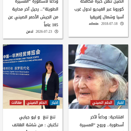
الصين تنقل خبرة مكافحة
وداعاً لأسطورة “المسيرة
كورونا عبر الفيديو لدول غرب
الطويلة”.. رحيل آخر محاربة
آسيا وشمال إفريقيا
من الجيش الأحمر الصيني عن
admin
2018-07-18
105 عاماً
2026-07-23
ادمن
اخبار
الحلم الصيني
اخبار
الحلم الصيني
مقالات
افتتاحية: وداعاً لآخر
تنغ تنغ و ليو جيايي
أسطورة.. وروح “المسيرة
تكتبان : من شاشة الهاتف