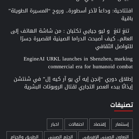
افتتاحية: وداعاً لآخر أسطورة.. وروح “المسيرة الطويلة”
باقية
تنغ تنغ و ليو جيايي تكتبان : من شاشة الهاتف إلى
العالم.. كيف أصبحت الدراما الصينية القصيرة جسرًا
للتواصل الثقافي
EngineAI URKL launches in Shenzhen, marking
commercial era for humanoid combat
إطلاق دوري “إنجن إيه آي يو آر كيه إل” في شنتشن
إيذانًا ببدء العصر التجاري لقتال الروبوتات البشرية
تصنيفات
إستثمار
إقتصاد
احتفالات
اخبار
التعاون الصيني الإفريقي
الحلم الصيني
الطريق والحزام