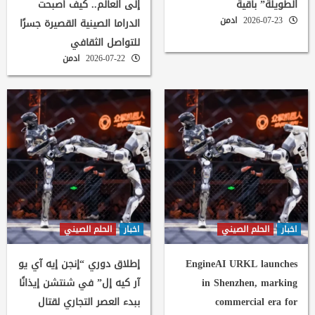
الطويلة” باقية
إلى العالم.. كيف أصبحت
2026-07-23
ادمن
الدراما الصينية القصيرة جسرًا
للتواصل الثقافي
2026-07-22
ادمن
اخبار
الحلم الصيني
اخبار
الحلم الصيني
EngineAI URKL launches
إطلاق دوري “إنجن إيه آي يو
in Shenzhen, marking
آر كيه إل” في شنتشن إيذانًا
commercial era for
ببدء العصر التجاري لقتال