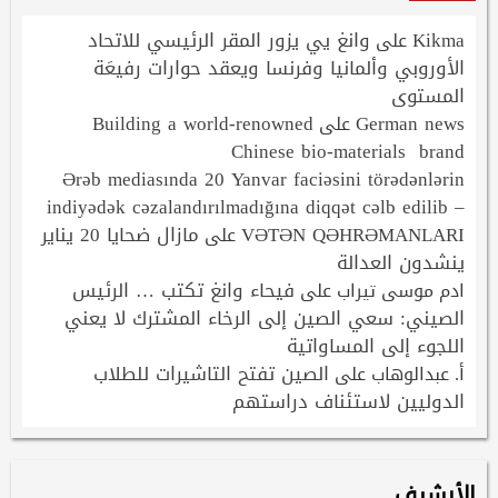
Kikma
وانغ يي يزور المقر الرئيسي للاتحاد
على
الأوروبي وألمانيا وفرنسا ويعقد حوارات رفيعَة
المستوى
Building a world-renowned
German news
على
Chinese bio-materials brand
Ərəb mediasında 20 Yanvar faciəsini törədənlərin
indiyədək cəzalandırılmadığına diqqət cəlb edilib –
VƏTƏN QƏHRƏMANLARI
مازال ضحايا 20 يناير
على
ينشدون العدالة
فيحاء وانغ تكتب … الرئيس
ادم موسى تيراب
على
الصيني: سعي الصين إلى الرخاء المشترك لا يعني
اللجوء إلى المساواتية
الصين تفتح التاشيرات للطلاب
أ. عبدالوهاب
على
الدوليين لاستئناف دراستهم
الأرشيف