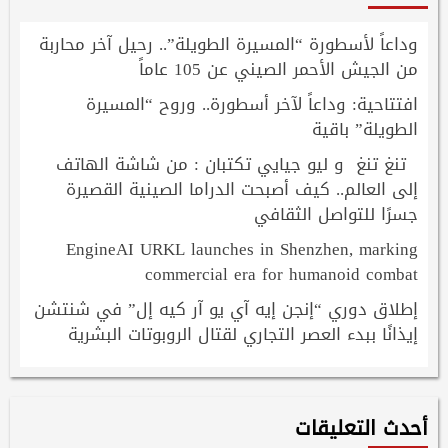
وداعاً لأسطورة “المسيرة الطويلة”.. رحيل آخر محاربة
من الجيش الأحمر الصيني عن 105 عاماً
افتتاحية: وداعاً لآخر أسطورة.. وروح “المسيرة
الطويلة” باقية
تنغ تنغ و ليو جيايي تكتبان : من شاشة الهاتف
إلى العالم.. كيف أصبحت الدراما الصينية القصيرة
جسرًا للتواصل الثقافي
EngineAI URKL launches in Shenzhen, marking
commercial era for humanoid combat
إطلاق دوري “إنجن إيه آي يو آر كيه إل” في شنتشن
إيذانًا ببدء العصر التجاري لقتال الروبوتات البشرية
أحدث التعليقات