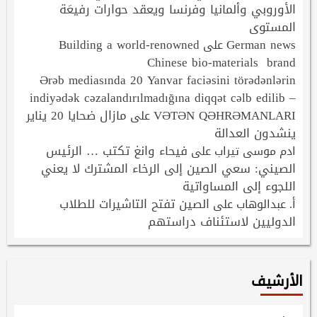
الأوروبي وألمانيا وفرنسا ويعقد حوارات رفيعَة
المستوى
Building a world-renowned
German news
على
Chinese bio-materials brand
Ərəb mediasında 20 Yanvar faciəsini törədənlərin
indiyədək cəzalandırılmadığına diqqət cəlb edilib –
VƏTƏN QƏHRƏMANLARI
مازال ضحايا 20 يناير
على
ينشدون العدالة
فيحاء وانغ تكتب … الرئيس
ادم موسى تيراب
على
الصيني: سعي الصين إلى الرخاء المشترك لا يعني
اللجوء إلى المساواتية
الصين تفتح التاشيرات للطلاب
أ. عبدالوهاب
على
الدوليين لاستئناف دراستهم
الأرشيف