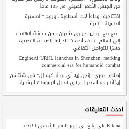
من الجيش الأحمر الصيني عن 105 عاماً
افتتاحية: وداعاً لآخر أسطورة.. وروح “المسيرة
الطويلة” باقية
تنغ تنغ و ليو جيايي تكتبان : من شاشة الهاتف
إلى العالم.. كيف أصبحت الدراما الصينية القصيرة
جسرًا للتواصل الثقافي
EngineAI URKL launches in Shenzhen, marking
commercial era for humanoid combat
إطلاق دوري “إنجن إيه آي يو آر كيه إل” في شنتشن
إيذانًا ببدء العصر التجاري لقتال الروبوتات البشرية
أحدث التعليقات
Kikma
وانغ يي يزور المقر الرئيسي للاتحاد
على