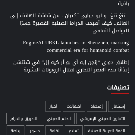
باقية
تنغ تنغ و ليو جيايي تكتبان : من شاشة الهاتف إلى
العالم.. كيف أصبحت الدراما الصينية القصيرة جسرًا
للتواصل الثقافي
EngineAI URKL launches in Shenzhen, marking
commercial era for humanoid combat
إطلاق دوري “إنجن إيه آي يو آر كيه إل” في شنتشن
إيذانًا ببدء العصر التجاري لقتال الروبوتات البشرية
تصنيفات
إستثمار
إقتصاد
احتفالات
اخبار
التعاون الصيني الإفريقي
الحلم الصيني
الطريق والحزام
القمة العربية الصينية
تعليم
ثقافة
جسور
رياضة