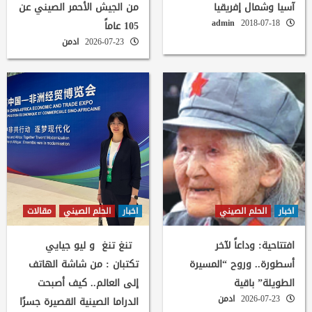
آسيا وشمال إفريقيا
من الجيش الأحمر الصيني عن
admin
2018-07-18
105 عاماً
2026-07-23
ادمن
اخبار
الحلم الصيني
اخبار
الحلم الصيني
مقالات
افتتاحية: وداعاً لآخر
تنغ تنغ و ليو جيايي
أسطورة.. وروح “المسيرة
تكتبان : من شاشة الهاتف
الطويلة” باقية
إلى العالم.. كيف أصبحت
2026-07-23
ادمن
الدراما الصينية القصيرة جسرًا