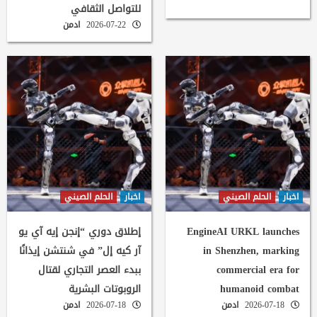
للتواصل الثقافي
2026-07-22
ادمن
اخبار
الحلم الصيني
اخبار
الحلم الصيني
EngineAI URKL launches
إطلاق دوري “إنجن إيه آي يو
in Shenzhen, marking
آر كيه إل” في شنتشن إيذانًا
commercial era for
ببدء العصر التجاري لقتال
humanoid combat
الروبوتات البشرية
2026-07-18
ادمن
2026-07-18
ادمن