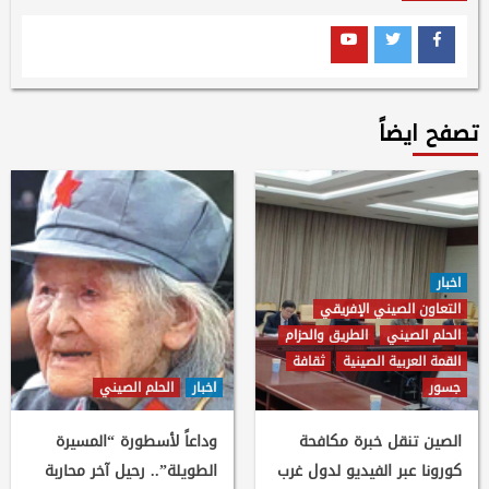
Youtube
Twitter
Facebook
تصفح ايضاً
اخبار
التعاون الصيني الإفريقي
الحلم الصيني
الطريق والحزام
القمة العربية الصينية
ثقافة
جسور
اخبار
الحلم الصيني
الصين تنقل خبرة مكافحة
وداعاً لأسطورة “المسيرة
كورونا عبر الفيديو لدول غرب
الطويلة”.. رحيل آخر محاربة