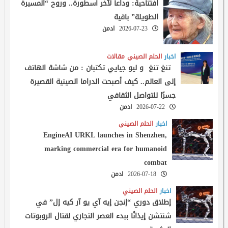
افتتاحية: وداعاً لآخر أسطورة.. وروح “المسيرة
الطويلة” باقية
2026-07-23
ادمن
اخبار
الحلم الصيني
مقالات
تنغ تنغ و ليو جيايي تكتبان : من شاشة الهاتف
إلى العالم.. كيف أصبحت الدراما الصينية القصيرة
جسرًا للتواصل الثقافي
2026-07-22
ادمن
اخبار
الحلم الصيني
EngineAI URKL launches in Shenzhen,
marking commercial era for humanoid
combat
2026-07-18
ادمن
اخبار
الحلم الصيني
إطلاق دوري “إنجن إيه آي يو آر كيه إل” في
شنتشن إيذانًا ببدء العصر التجاري لقتال الروبوتات