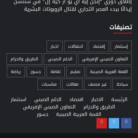
إطلاق دوري “إنجن إيه آي يو آر كيه إل” في شنتشن
إيذانًا ببدء العصر التجاري لقتال الروبوتات البشرية
تصنيفات
إستثمار
إقتصاد
احتفالات
اخبار
التعاون الصيني الإفريقي
الحلم الصيني
الطريق والحزام
القمة العربية الصينية
تعليم
ثقافة
جسور
رياضة
سياحة
غير مصنف
مقالات
مناسبات
الرئيسة
الاخبار
اقتصاد
الحلم الصيني
استثمار
الطريق والحزام
التعاون الصيني الإفريقي
القمة العربية الصينية
جسور
Youtube
Twitter
Facebook