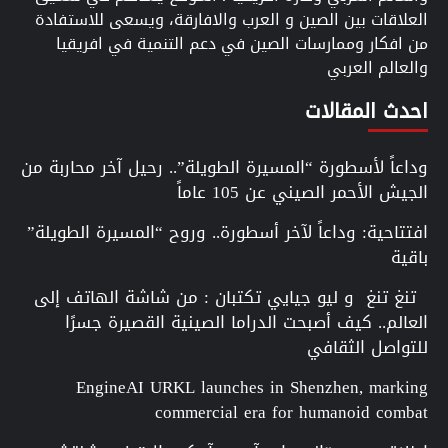
العلاقات بين الصين و العرب والافارقة، ويسعى للاستفادة
من افكار وممارسات الصين في دعم التنمية في افريقيا
والعالم العربي
احدث المقالات
وداعاً لأسطورة “المسيرة الطويلة”.. رحيل آخر محاربة من
الجيش الأحمر الصيني عن 105 عاماً
افتتاحية: وداعاً لآخر أسطورة.. وروح “المسيرة الطويلة”
باقية
تنغ تنغ و ليو جيايي تكتبان : من شاشة الهاتف إلى
العالم.. كيف أصبحت الدراما الصينية القصيرة جسرًا
للتواصل الثقافي
EngineAI URKL launches in Shenzhen, marking
commercial era for humanoid combat