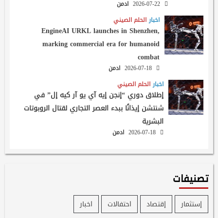
2026-07-22
ادمن
اخبار
الحلم الصيني
EngineAI URKL launches in Shenzhen,
marking commercial era for humanoid
combat
2026-07-18
ادمن
اخبار
الحلم الصيني
إطلاق دوري “إنجن إيه آي يو آر كيه إل” في
شنتشن إيذانًا ببدء العصر التجاري لقتال الروبوتات
البشرية
2026-07-18
ادمن
تصنيفات
إستثمار
إقتصاد
احتفالات
اخبار