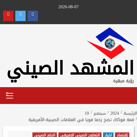
Ski
2026-08-07
t
utube
Twitter
Facebook
conten
المشهد الصيني
رؤية مبهرة
Primary
Menu
الرئيسة
2024
سبتمبر
10
قمة فوكاك تضخ زخما قويا في العلاقات الصينية-الأفريقية
إقتصاد
اخبار
التعاون الصيني الإفريقي
الحلم الصيني