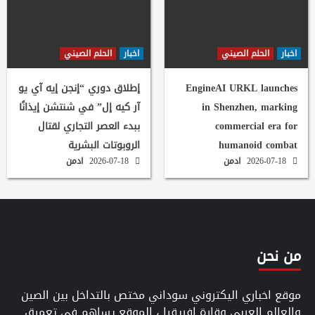
اخبار
الحلم الصيني
اخبار
الحلم الصيني
EngineAI URKL launches
إطلاق دوري “إنجن إيه آي يو
in Shenzhen, marking
آر كيه إل” في شنتشن إيذانًا
commercial era for
ببدء العصر التجاري لقتال
humanoid combat
الروبوتات البشرية
2026-07-18
ادمن
2026-07-18
ادمن
من نحن
موقع اخباري اليكتروني سوداني مختص بالتداخل بين الصين
والعالم العربي وقارة افريقيا ، الموقع يساهم في تعميق