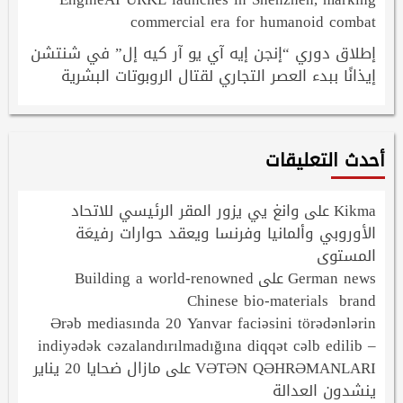
commercial era for humanoid combat
إطلاق دوري “إنجن إيه آي يو آر كيه إل” في شنتشن
إيذانًا ببدء العصر التجاري لقتال الروبوتات البشرية
أحدث التعليقات
Kikma
وانغ يي يزور المقر الرئيسي للاتحاد
على
الأوروبي وألمانيا وفرنسا ويعقد حوارات رفيعَة
المستوى
Building a world-renowned
German news
على
Chinese bio-materials brand
Ərəb mediasında 20 Yanvar faciəsini törədənlərin
indiyədək cəzalandırılmadığına diqqət cəlb edilib –
VƏTƏN QƏHRƏMANLARI
مازال ضحايا 20 يناير
على
ينشدون العدالة