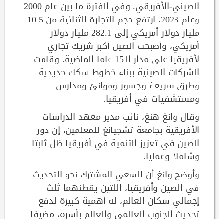
الصيني-الأفريقي. وفي الفترة ما بين عام 2000
وعام 2023، ارتفع حجم التجارة الثنائية من 10.5
مليار دولار أمريكي إلى 282.1 مليار دولار
أمريكي، وأصبحت الصين أكبر شريك تجاري
لأفريقيا على مدار الـ15 عاما الماضية. وقامت
الشركات الصينية ببناء خطوط سكك حديدية
وطرق سريعة وجسور وموانئ ومدارس
ومستشفيات في أفريقيا.
وقال وانغ هنغ، نائب مدير معهد الدراسات
الأفريقية بجامعة تشجيانغ للمعلمين، إن دور
الصين في تعزيز التنمية في أفريقيا ظل ثابتا
وشاملا وعمليا.
وأوضح وانغ أن السعي المشترك نحو التحديث
في الصين وأفريقيا، اللتين يقطنهما ثلث
إجمالي سكان العالم، له أهمية كبيرة لدفع
تحديث الجنوب العالمي والعالم بأسره، مضيفا