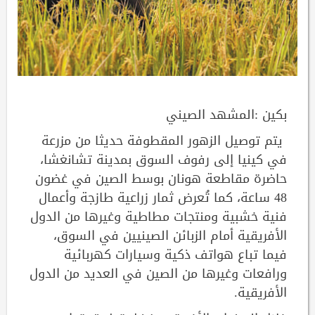
بكين :المشهد الصيني
يتم توصيل الزهور المقطوفة حديثا من مزرعة
في كينيا إلى رفوف السوق بمدينة تشانغشا،
حاضرة مقاطعة هونان بوسط الصين في غضون
48 ساعة، كما تُعرض ثمار زراعية طازجة وأعمال
فنية خشبية ومنتجات مطاطية وغيرها من الدول
الأفريقية أمام الزبائن الصينيين في السوق،
فيما تباع هواتف ذكية وسيارات كهربائية
ورافعات وغيرها من الصين في العديد من الدول
الأفريقية.