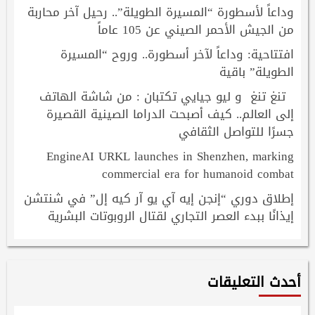
وداعاً لأسطورة “المسيرة الطويلة”.. رحيل آخر محاربة
من الجيش الأحمر الصيني عن 105 عاماً
افتتاحية: وداعاً لآخر أسطورة.. وروح “المسيرة
الطويلة” باقية
تنغ تنغ و ليو جيايي تكتبان : من شاشة الهاتف
إلى العالم.. كيف أصبحت الدراما الصينية القصيرة
جسرًا للتواصل الثقافي
EngineAI URKL launches in Shenzhen, marking
commercial era for humanoid combat
إطلاق دوري “إنجن إيه آي يو آر كيه إل” في شنتشن
إيذانًا ببدء العصر التجاري لقتال الروبوتات البشرية
أحدث التعليقات