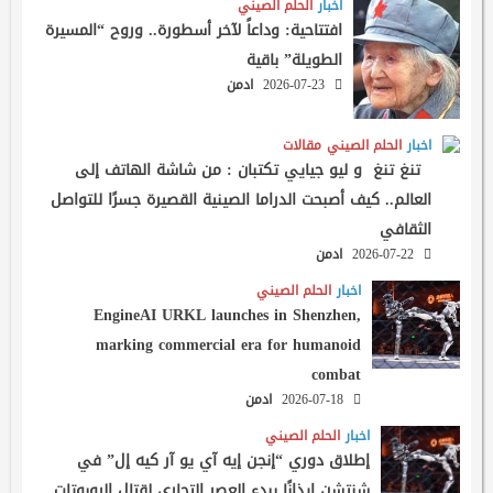
اخبار
الحلم الصيني
افتتاحية: وداعاً لآخر أسطورة.. وروح “المسيرة
الطويلة” باقية
2026-07-23
ادمن
اخبار
الحلم الصيني
مقالات
تنغ تنغ و ليو جيايي تكتبان : من شاشة الهاتف إلى
العالم.. كيف أصبحت الدراما الصينية القصيرة جسرًا للتواصل
الثقافي
2026-07-22
ادمن
اخبار
الحلم الصيني
EngineAI URKL launches in Shenzhen,
marking commercial era for humanoid
combat
2026-07-18
ادمن
اخبار
الحلم الصيني
إطلاق دوري “إنجن إيه آي يو آر كيه إل” في
شنتشن إيذانًا ببدء العصر التجاري لقتال الروبوتات