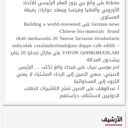
Kikma
وانغ يي يزور المقر الرئيسي للاتحاد
على
الأوروبي وألمانيا وفرنسا ويعقد حوارات رفيعَة
المستوى
Building a world-renowned
German news
على
Chinese bio-materials brand
Ərəb mediasında 20 Yanvar faciəsini törədənlərin
indiyədək cəzalandırılmadığına diqqət cəlb edilib –
VƏTƏN QƏHRƏMANLARI
مازال ضحايا 20 يناير
على
ينشدون العدالة
فيحاء وانغ تكتب … الرئيس
ادم موسى تيراب
على
الصيني: سعي الصين إلى الرخاء المشترك لا يعني
اللجوء إلى المساواتية
الصين تفتح التاشيرات للطلاب
أ. عبدالوهاب
على
الدوليين لاستئناف دراستهم
الأرشيف