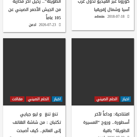
كورونا عبر الفيديو لدول غرب
الطويلة”.. رحيل آخر محاربة
آسيا وشمال إفريقيا
من الجيش الأحمر الصيني عن
admin
2018-07-18
105 عاماً
2026-07-23
ادمن
اخبار
الحلم الصيني
اخبار
الحلم الصيني
مقالات
افتتاحية: وداعاً لآخر
تنغ تنغ و ليو جيايي
أسطورة.. وروح “المسيرة
تكتبان : من شاشة الهاتف
الطويلة” باقية
إلى العالم.. كيف أصبحت