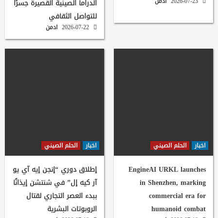
2026-07-23
ادمن
الدراما الصينية القصيرة جسرًا
للتواصل الثقافي
2026-07-22
ادمن
اخبار
الحلم الصيني
اخبار
الحلم الصيني
EngineAI URKL launches
إطلاق دوري “إنجن إيه آي يو
in Shenzhen, marking
آر كيه إل” في شنتشن إيذانًا
commercial era for
ببدء العصر التجاري لقتال
humanoid combat
الروبوتات البشرية