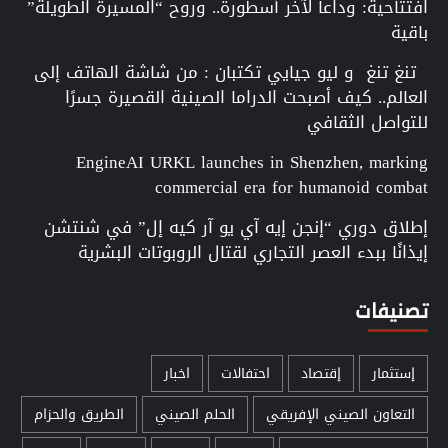
افتتاحية: وداعاً لآخر أسطورة.. وروح “المسيرة الطويلة”
باقية
تنغ تنغ و ليو جيايي تكتبان : من شاشة الهاتف إلى
العالم.. كيف أصبحت الدراما الصينية القصيرة جسرًا
للتواصل الثقافي
EngineAI URKL launches in Shenzhen, marking
commercial era for humanoid combat
إطلاق دوري “إنجن إيه آي يو آر كيه إل” في شنتشن
إيذانًا ببدء العصر التجاري لقتال الروبوتات البشرية
تصنيفات
إستثمار
إقتصاد
احتفالات
اخبار
التعاون الصيني الإفريقي
الحلم الصيني
الطريق والحزام