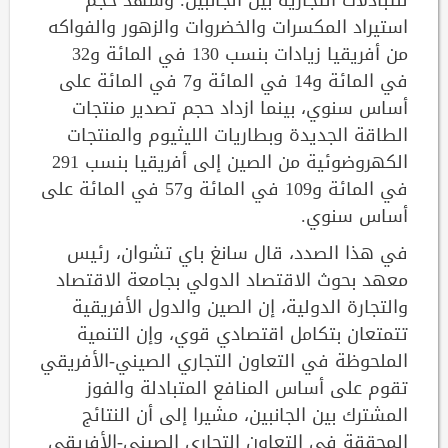
استيراد المكسرات والخضروات والزهور والفواكه
من أفريقيا زيادات بنسب 130 في المائة و32
في المائة و14 في المائة و7 في المائة على
أساس سنوي، بينما ازداد حجم تصدير منتجات
الطاقة الجديدة وبطاريات الليثيوم والمنتجات
الكهروضوئية من الصين إلى أفريقيا بنسب 291
في المائة و109 في المائة و57 في المائة على
أساس سنوي.
في هذا الصدد، قال سانغ باي تشوان، رئيس
معهد بحوث الاقتصاد الدولي بجامعة الاقتصاد
والتجارة الدولية، إن الصين والدول الأفريقية
تتمتعان بتكامل اقتصادي قوي، وإن التنمية
الملحوظة في التعاون التجاري الصيني-الأفريقي
تقوم على أساس المنافع المتبادلة والفوز
المشترك بين الجانبين، مشيرا إلى أن النتائج
المحققة في التعاون التجاري الصيني-الأفريقي