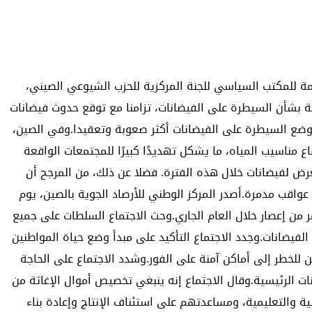
ئمة للمكتب السياسي للجنة المركزية للحزب الشيوعي الصيني،
مة بشأن السيطرة على الفيضانات، تزامنا مع توقع حدوث فيضانات
ل وضع السيطرة على الفيضانات أكثر صعوبة وتعقيدا.وفي الصين،
 مناسيب المياه، ما يشكل تهديدًا كبيرًا للمجتمعات الواقعة
رض لفيضانات خلال هذه الفترة. فضلا عن ذلك، من المرجح أن
 عواقب مدمرة.أصدر المركز الوطني للأرصاد الجوية بالصين، يوم
مر من إعصار خلال العام الجاري.وحث الاجتماع السلطات على جميع
فيضانات.وجدد الاجتماع التأكيد على مبدأ وضع حياة المواطنين
 للخطر إلى أماكن آمنة على الفور.وشدد الاجتماع على الحاجة
انات الرئيسية.وقال الاجتماع إنه ينبغي تخصيص أموال الإغاثة من
بية والتعليمية، ومساعدتهم على استئناف الإنتاج وإعادة بناء