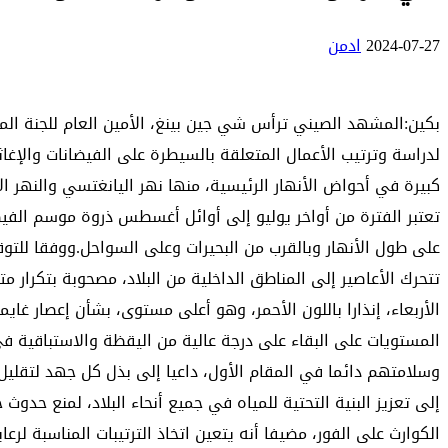
2024-07-27
ادمن
بكين:المشهد الصيني ترأس شي جين بينغ، الأمين العام للجنة المر
لدراسة وترتيب الأعمال المتعلقة بالسيطرة على الفيضانات والإغ
كبيرة في أحواض الأنهار الرئيسية، منها نهر اليانغتسي والنهر 
تعتبر الفترة من أواخر يوليو إلى أوائل أغسطس ذروة موسم الفيضان
على طول الأنهار وبالقرب من البحيرات وعلى السواحل.ووفقا للتو
تتحرك الأعاصير إلى المناطق الداخلية من البلاد، مصحوبة بتكرار م
الأربعاء، إنذارا باللون الأحمر، وهو أعلى مستوى، بشأن إعصار غاي
المستويات على البقاء على درجة عالية من اليقظة والاستباقية في
وسلامتهم دائما في المقام الأول، داعيا إلى بذل كل جهد لتقليل 
إلى تعزيز البنية التحتية للمياه في جميع أنحاء البلاد، لمنع حدو
الكوارث على الفور، مضيفا أنه يتعين اتخاذ الترتيبات المناسبة لر