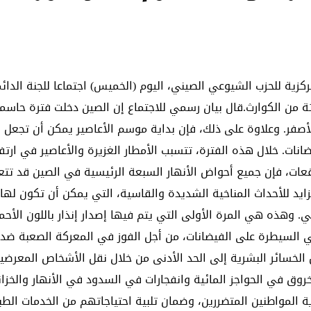
كزية للحزب الشيوعي الصيني، اليوم (الخميس) اجتماعا للجنة الدا
اثة من الكوارث.قال بيان رسمي للاجتماع إن الصين دخلت فترة حاس
الأصفر. وعلاوة على ذلك، فإن بداية موسم الأعاصير يمكن أن تجع
ات. خلال هذه الفترة، تتسبب الأمطار الغزيرة والأعاصير في ارتفاع
قعات، فإن جميع أحواض الأنهار السبعة الرئيسية في الصين قد تتع
تزايد للأحداث المناخية الشديدة والقاسية، التي يمكن أن تكون لها
مي. وهذه هي المرة الأولى التي يتم فيها إصدار إنذار باللون الأح
 السيطرة على الفيضانات، من أجل الفوز في المعركة الصعبة ضد ال
الخسائر البشرية إلى الحد الأدنى من خلال نقل الأشخاص المعرضين
ث خروق في الحواجز المائية وانفجارات في السدود في الأنهار والخز
عاية المواطنين المتضررين، وضمان تلبية احتياجاتهم من الخدمات الط