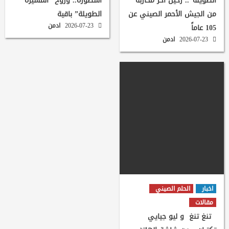
الطويلة”.. رحيل آخر محاربة
أسطورة.. وروح “المسيرة
من الجيش الأحمر الصيني عن
الطويلة” باقية
2026-07-23
ادمن
105 عاماً
2026-07-23
ادمن
اخبار
الحلم الصيني
مقالات
تنغ تنغ و ليو جيايي