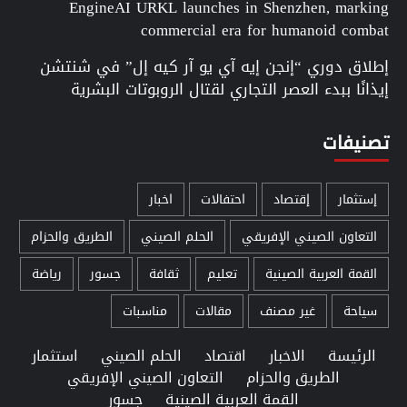
EngineAI URKL launches in Shenzhen, marking
commercial era for humanoid combat
إطلاق دوري “إنجن إيه آي يو آر كيه إل” في شنتشن
إيذانًا ببدء العصر التجاري لقتال الروبوتات البشرية
تصنيفات
إستثمار
إقتصاد
احتفالات
اخبار
التعاون الصيني الإفريقي
الحلم الصيني
الطريق والحزام
القمة العربية الصينية
تعليم
ثقافة
جسور
رياضة
سياحة
غير مصنف
مقالات
مناسبات
الرئيسة
الاخبار
اقتصاد
الحلم الصيني
استثمار
الطريق والحزام
التعاون الصيني الإفريقي
القمة العربية الصينية
جسور