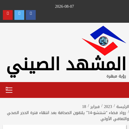
Ski
2026-08-07
t
utube
Twitter
Facebook
conten
المشهد الصيني
رؤية مبهرة
Primary
Menu
الرئيسة
2023
فبراير
18
رواد فضاء “شنتشو-14” يلتقون الصحافة بعد انتهاء فترة الحجر الصحي
والتعافي الأولي