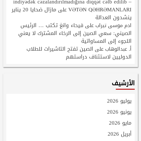
indiyədək cəzalandırılmadığına diqqət cəlb edilib –
VƏTƏN QƏHRƏMANLARI
مازال ضحايا 20 يناير
على
ينشدون العدالة
فيحاء وانغ تكتب … الرئيس
ادم موسى تيراب
على
الصيني: سعي الصين إلى الرخاء المشترك لا يعني
اللجوء إلى المساواتية
الصين تفتح التاشيرات للطلاب
أ. عبدالوهاب
على
الدوليين لاستئناف دراستهم
الأرشيف
يوليو 2026
يونيو 2026
مايو 2026
أبريل 2026