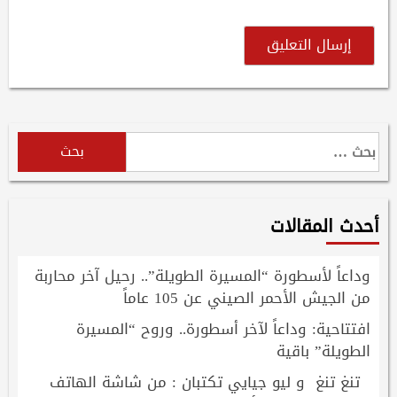
البحث
عن:
أحدث المقالات
وداعاً لأسطورة “المسيرة الطويلة”.. رحيل آخر محاربة
من الجيش الأحمر الصيني عن 105 عاماً
افتتاحية: وداعاً لآخر أسطورة.. وروح “المسيرة
الطويلة” باقية
تنغ تنغ و ليو جيايي تكتبان : من شاشة الهاتف