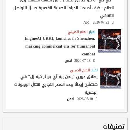
تنغ تنغ و ليو جيايي تكتبان : من شاشة الهاتف إلى
العالم.. كيف أصبحت الدراما الصينية القصيرة جسرًا للتواصل
الثقافي
2026-07-22
ادمن
اخبار
الحلم الصيني
EngineAI URKL launches in Shenzhen,
marking commercial era for humanoid
combat
2026-07-18
ادمن
اخبار
الحلم الصيني
إطلاق دوري “إنجن إيه آي يو آر كيه إل” في
شنتشن إيذانًا ببدء العصر التجاري لقتال الروبوتات
البشرية
2026-07-18
ادمن
تصنيفات