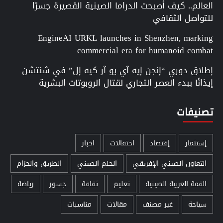
العالم.. كيف أصبحت الدراما الصينية القصيرة جسرًا
للتواصل الثقافي
EngineAI URKL launches in Shenzhen, marking
commercial era for humanoid combat
إطلاق دوري “إنجن إيه آي يو آر كيه إل” في شنتشن
إيذانًا ببدء العصر التجاري لقتال الروبوتات البشرية
تصنيفات
إستثمار
إقتصاد
احتفالات
اخبار
التعاون الصيني الإفريقي
الحلم الصيني
الطريق والحزام
القمة العربية الصينية
تعليم
ثقافة
جسور
رياضة
سياحة
غير مصنف
مقالات
مناسبات