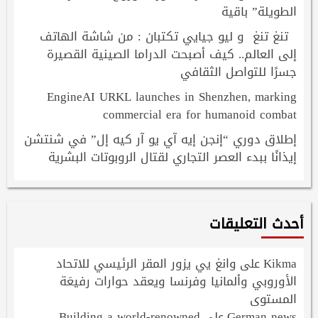
الطويلة” باقية
تنغ تنغ و ليو جيايي تكتبان : من شاشة الهاتف
إلى العالم.. كيف أصبحت الدراما الصينية القصيرة
جسرًا للتواصل الثقافي
EngineAI URKL launches in Shenzhen, marking
commercial era for humanoid combat
إطلاق دوري “إنجن إيه آي يو آر كيه إل” في شنتشن
إيذانًا ببدء العصر التجاري لقتال الروبوتات البشرية
أحدث التعليقات
Kikma
وانغ يي يزور المقر الرئيسي للاتحاد
على
الأوروبي وألمانيا وفرنسا ويعقد حوارات رفيعَة
المستوى
Building a world-renowned
German news
على