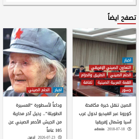
تصفح ايضاً
اخبار
التعاون الصيني الإفريقي
الحلم الصيني
الطريق والحزام
القمة العربية الصينية
ثقافة
جسور
اخبار
الحلم الصيني
الصين تنقل خبرة مكافحة
وداعاً لأسطورة “المسيرة
كورونا عبر الفيديو لدول غرب
الطويلة”.. رحيل آخر محاربة
آسيا وشمال إفريقيا
من الجيش الأحمر الصيني عن
admin
2018-07-18
105 عاماً
2026-07-23
ادمن