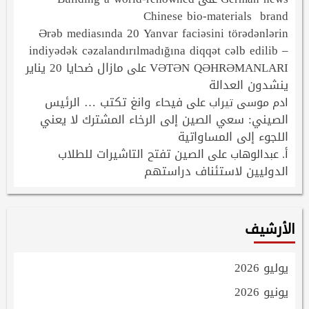
Chinese bio-materials brand
Ərəb mediasında 20 Yanvar faciəsini törədənlərin
indiyədək cəzalandırılmadığına diqqət cəlb edilib –
VƏTƏN QƏHRƏMANLARI
مازال ضحايا 20 يناير
على
ينشدون العدالة
فيحاء وانغ تكتب … الرئيس
ادم موسى تيراب
على
الصيني: سعي الصين إلى الرخاء المشترك لا يعني
اللجوء إلى المساواتية
الصين تفتح التاشيرات للطلاب
أ. عبدالوهاب
على
الدوليين لاستئناف دراستهم
الأرشيف
يوليو 2026
يونيو 2026