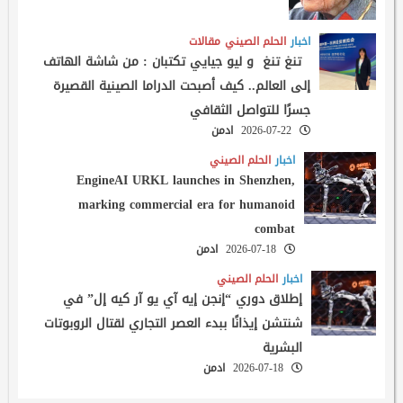
اخبار
الحلم الصيني
مقالات
تنغ تنغ و ليو جيايي تكتبان : من شاشة الهاتف
إلى العالم.. كيف أصبحت الدراما الصينية القصيرة
جسرًا للتواصل الثقافي
2026-07-22
ادمن
اخبار
الحلم الصيني
EngineAI URKL launches in Shenzhen,
marking commercial era for humanoid
combat
2026-07-18
ادمن
اخبار
الحلم الصيني
إطلاق دوري “إنجن إيه آي يو آر كيه إل” في
شنتشن إيذانًا ببدء العصر التجاري لقتال الروبوتات
البشرية
2026-07-18
ادمن