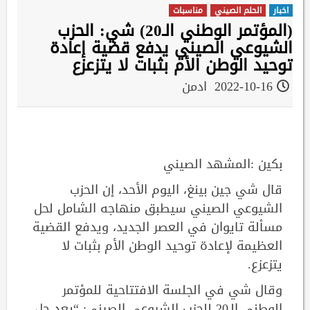
اخبار
الحلم الصيني
مناسبات
(المؤتمر الوطني الـ20) شي: الحزب
الشيوعي الصيني يدفع قضية إعادة
توحيد الوطن الأم بثبات لا يتزعزع
2022-10-16
ادمن
بكين :المشهد الصيني
قال شي جين بينغ، اليوم الأحد، إن الحزب
الشيوعي الصيني سيطبق منهاجه الشامل لحل
مسألة تايوان في العصر الجديد، ويدفع القضية
العظيمة لإعادة توحيد الوطن الأم بثبات لا
يتزعزع.
وقال شي في الجلسة الافتتاحية للمؤتمر
الوطني الـ20 للحزب الشيوعي الصيني: “يعد حل