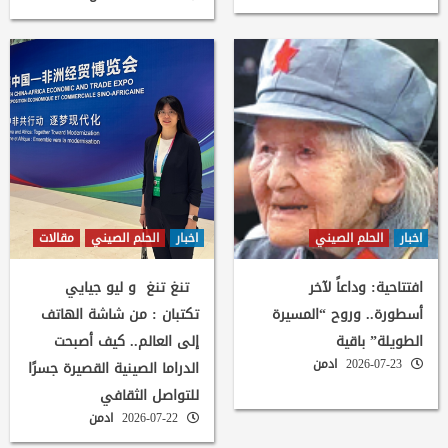
اخبار
الحلم الصيني
اخبار
الحلم الصيني
مقالات
افتتاحية: وداعاً لآخر
تنغ تنغ و ليو جيايي
أسطورة.. وروح “المسيرة
تكتبان : من شاشة الهاتف
الطويلة” باقية
إلى العالم.. كيف أصبحت
2026-07-23
ادمن
الدراما الصينية القصيرة جسرًا
للتواصل الثقافي
2026-07-22
ادمن