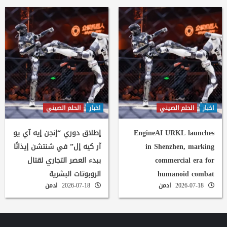
اخبار
الحلم الصيني
اخبار
الحلم الصيني
EngineAI URKL launches
إطلاق دوري “إنجن إيه آي يو
in Shenzhen, marking
آر كيه إل” في شنتشن إيذانًا
commercial era for
ببدء العصر التجاري لقتال
humanoid combat
الروبوتات البشرية
2026-07-18
ادمن
2026-07-18
ادمن