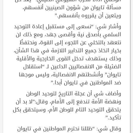
مسألة تايوان من شؤون الصينيين أنفسهم،
ويتعين أن يقرروه بأنفسهم.”
وأشار شي: “نسعى إلى مستقبل إعادة التوحيد
السلمي بأصدق نية وأقصى جهد، ومع ذلك لن
نتعهد بالتخلي عن اللجوء إلى القوة، ونحتفظُ
بخيار اتخاذ جميع التدابير اللازمة في هذا الشأن،
وذلك يستهدف تدخل القوى الخارجية والأقلية
الضئيلة من الانفصاليين الداعين لـ “استقلال
تايوان” وأنشطتهم الانفصالية، وليس موجها
ضد المواطنين في تايوان أبدا.”
وأضاف شي أن عجلة التاريخ لتوحيد الوطن
ونهضة الأمة تندفع إلى الأمام، وقال:”لا بد أن
يتحقق التوحيد التام للوطن الأم، وسيتحقق بكل
تأكيد.”
وقال شي: “ظللنا نحترم المواطنين في تايوان