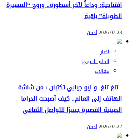
افتتاحية: وداعاً لآخر أسطورة.. وروح “المسيرة
الطويلة” باقية
2026-07-23
ادمن
اخبار
الحلم الصيني
مقالات
تنغ تنغ و ليو جيايي تكتبان : من شاشة
الهاتف إلى العالم.. كيف أصبحت الدراما
الصينية القصيرة جسرًا للتواصل الثقافي
2026-07-22
ادمن