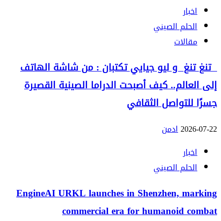
اخبار
الحلم الصيني
مقالات
تنغ تنغ و ليو جيايي تكتبان : من شاشة الهاتف
إلى العالم.. كيف أصبحت الدراما الصينية القصيرة
جسرًا للتواصل الثقافي
2026-07-22
ادمن
اخبار
الحلم الصيني
EngineAI URKL launches in Shenzhen, marking
commercial era for humanoid combat