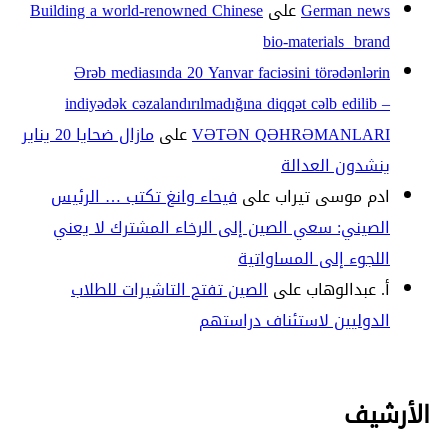
German news
على
Building a world-renowned Chinese
bio-materials brand
Ərəb mediasında 20 Yanvar faciəsini törədənlərin
indiyədək cəzalandırılmadığına diqqət cəlb edilib –
VƏTƏN QƏHRƏMANLARI
على
مازال ضحايا 20 يناير
ينشدون العدالة
ادم موسى تيراب
على
فيحاء وانغ تكتب … الرئيس
الصيني: سعي الصين إلى الرخاء المشترك لا يعني
اللجوء إلى المساواتية
أ. عبدالوهاب
على
الصين تفتح التاشيرات للطلاب
الدوليين لاستئناف دراستهم
الأرشيف