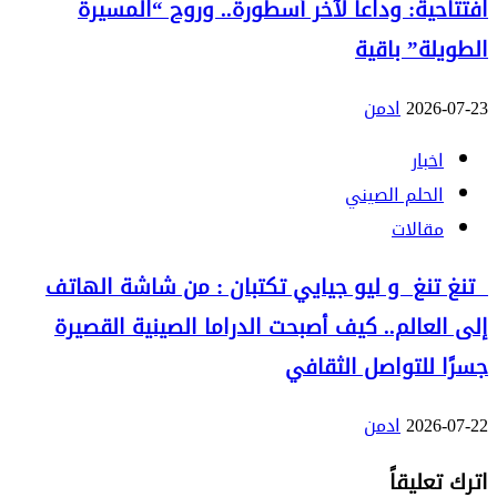
افتتاحية: وداعاً لآخر أسطورة.. وروح “المسيرة
الطويلة” باقية
2026-07-23
ادمن
اخبار
الحلم الصيني
مقالات
تنغ تنغ و ليو جيايي تكتبان : من شاشة الهاتف
إلى العالم.. كيف أصبحت الدراما الصينية القصيرة
جسرًا للتواصل الثقافي
2026-07-22
ادمن
اترك تعليقاً