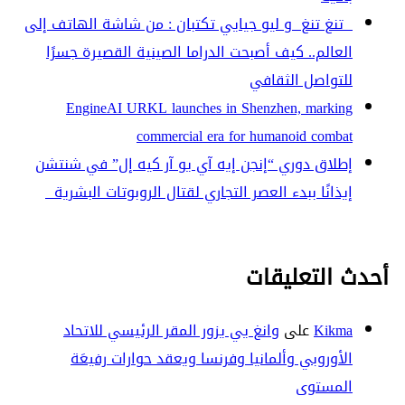
تنغ تنغ و ليو جيايي تكتبان : من شاشة الهاتف إلى
العالم.. كيف أصبحت الدراما الصينية القصيرة جسرًا
للتواصل الثقافي
EngineAI URKL launches in Shenzhen, marking
commercial era for humanoid combat
إطلاق دوري “إنجن إيه آي يو آر كيه إل” في شنتشن
إيذانًا ببدء العصر التجاري لقتال الروبوتات البشرية
أحدث التعليقات
Kikma
على
وانغ يي يزور المقر الرئيسي للاتحاد
الأوروبي وألمانيا وفرنسا ويعقد حوارات رفيعَة
المستوى