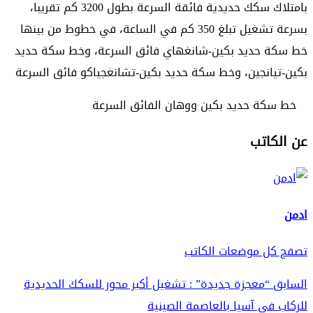
بامتلاك سكك حديدية فائقة السرعة بطول 3200 كم تقريبا،
بسرعة تشغيل تبلغ 350 كم في الساعة، في خطوط من بينها
خط سكة حديد بكين-شانغهاي فائق السرعة، وخط سكة حديد
بكين-تيانجين، وخط سكة حديد بكين-تشانغجياكو فائق السرعة
خط سكة حديد بكين ووهان الفائق السرعة
عن الكاتب
ادمن
تصفح كل موضعات الكاتب
Continue
السابق
“معجزة جديدة” : تشغيل أكبر محور للسكك الحديدية
للركاب في آسيا بالعاصمة الصينية