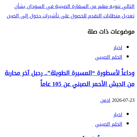
Reading
التالي
تنويه مهم من السفارة الصينية في السودان بشأن
تعديل متطلبات التقدم للحصول على تأشيرات دخول إلى الصين
موضوعات ذات صلة
اخبار
الحلم الصيني
وداعاً لأسطورة “المسيرة الطويلة”.. رحيل آخر محاربة
من الجيش الأحمر الصيني عن 105 عاماً
2026-07-23
ادمن
اخبار
الحلم الصيني