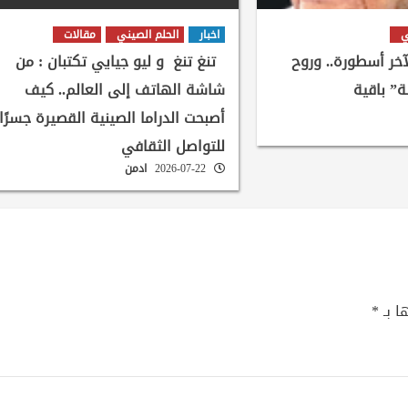
ي
اخبار
الحلم الصيني
مقالات
لآخر أسطورة.. وروح
تنغ تنغ و ليو جيايي تكتبان : من
ة” باقية
شاشة الهاتف إلى العالم.. كيف
أصبحت الدراما الصينية القصيرة جسرًا
للتواصل الثقافي
2026-07-22
ادمن
ا بـ
*