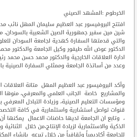
الخرطوم :المشهد الصيني
افتتح البروفيسور عبد العظيم سليمان المهل نائب مدي
شين مين سفير جمهورية الصين الشعبية بالسودان، مكتب
والتي قدمتها السفارة كهدية لجامعة السودان للعلوم 
الدكتور عوض الله طيفور وكيل الجامعة والدكتور محم
ادارة العلاقات الخارجية والدكتور محمد حسن محمد رئ
وعدد من أساتذة الجامعة وممثلي السفارة الصينية با
وأكد البروفيسور عبد العظيم المهل متانة العلاقات ا
والمشاريع خاصة الجانب العلمي والمعرفي، منوها الي
ومؤسسات التعليم الصينية، وزيادة التبادل المعرفي 
قنوات تواصل استشارية واستثمارية في كافة التخصص
، وتابع ان الجامعة لديها حاضنات الاعمال يمكنها أن 
الذكية والاستثمارية لزيادة الإنتاج،من خلال الثنائية 
للجامعة أكاديمياً وثقافياً من خلال تبرعه بإنشاء الم