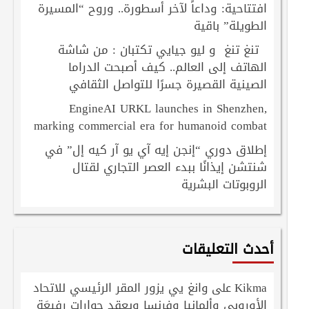
افتتاحية: وداعاً لآخر أسطورة.. وروح “المسيرة
الطويلة” باقية
تنغ تنغ و ليو جيايي تكتبان : من شاشة
الهاتف إلى العالم.. كيف أصبحت الدراما
الصينية القصيرة جسرًا للتواصل الثقافي
EngineAI URKL launches in Shenzhen,
marking commercial era for humanoid combat
إطلاق دوري “إنجن إيه آي يو آر كيه إل” في
شنتشن إيذانًا ببدء العصر التجاري لقتال
الروبوتات البشرية
أحدث التعليقات
Kikma
وانغ يي يزور المقر الرئيسي للاتحاد
على
الأوروبي وألمانيا وفرنسا ويعقد حوارات رفيعَة