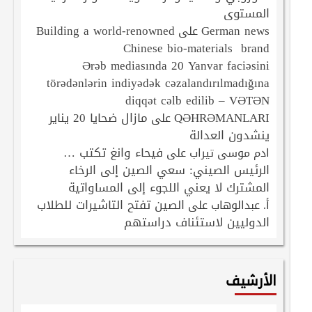
المستوى
Building a world-renowned
German news
على
Chinese bio-materials brand
Ərəb mediasında 20 Yanvar faciəsini
törədənlərin indiyədək cəzalandırılmadığına
diqqət cəlb edilib – VƏTƏN
QƏHRƏMANLARI
مازال ضحايا 20 يناير
على
ينشدون العدالة
فيحاء وانغ تكتب …
ادم موسى تيراب
على
الرئيس الصيني: سعي الصين إلى الرخاء
المشترك لا يعني اللجوء إلى المساواتية
الصين تفتح التاشيرات للطلاب
أ. عبدالوهاب
على
الدوليين لاستئناف دراستهم
الأرشيف