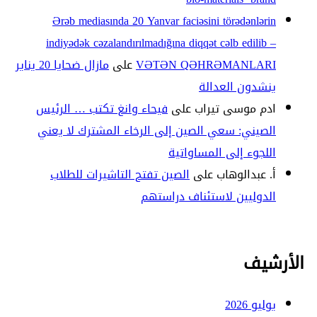
Ərəb mediasında 20 Yanvar faciəsini törədənlərin
indiyədək cəzalandırılmadığına diqqət cəlb edilib –
VƏTƏN QƏHRƏMANLARI
على
مازال ضحايا 20 يناير
ينشدون العدالة
ادم موسى تيراب
على
فيحاء وانغ تكتب … الرئيس
الصيني: سعي الصين إلى الرخاء المشترك لا يعني
اللجوء إلى المساواتية
أ. عبدالوهاب
على
الصين تفتح التاشيرات للطلاب
الدوليين لاستئناف دراستهم
الأرشيف
يوليو 2026