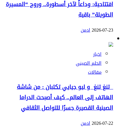
افتتاحية: وداعاً لآخر أسطورة.. وروح “المسيرة
الطويلة” باقية
2026-07-23
ادمن
اخبار
الحلم الصيني
مقالات
تنغ تنغ و ليو جيايي تكتبان : من شاشة
الهاتف إلى العالم.. كيف أصبحت الدراما
الصينية القصيرة جسرًا للتواصل الثقافي
2026-07-22
ادمن