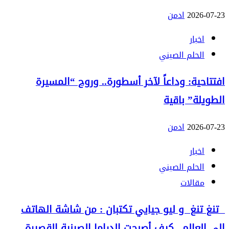
2026-07-23
ادمن
اخبار
الحلم الصيني
افتتاحية: وداعاً لآخر أسطورة.. وروح “المسيرة
الطويلة” باقية
2026-07-23
ادمن
اخبار
الحلم الصيني
مقالات
تنغ تنغ و ليو جيايي تكتبان : من شاشة الهاتف
إلى العالم.. كيف أصبحت الدراما الصينية القصيرة