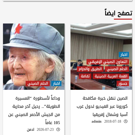
تصفح ايضاً
اخبار
التعاون الصيني الإفريقي
الحلم الصيني
الطريق والحزام
القمة العربية الصينية
ثقافة
جسور
اخبار
الحلم الصيني
الصين تنقل خبرة مكافحة
وداعاً لأسطورة “المسيرة
كورونا عبر الفيديو لدول غرب
الطويلة”.. رحيل آخر محاربة
آسيا وشمال إفريقيا
من الجيش الأحمر الصيني عن
admin
2018-07-18
105 عاماً
2026-07-23
ادمن