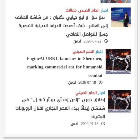
اخبار
الحلم الصيني
مقالات
تنغ تنغ و ليو جيايي تكتبان : من شاشة الهاتف
إلى العالم.. كيف أصبحت الدراما الصينية القصيرة
جسرًا للتواصل الثقافي
2026-07-22
ادمن
اخبار
الحلم الصيني
EngineAI URKL launches in Shenzhen,
marking commercial era for humanoid
combat
2026-07-18
ادمن
اخبار
الحلم الصيني
إطلاق دوري “إنجن إيه آي يو آر كيه إل” في
شنتشن إيذانًا ببدء العصر التجاري لقتال الروبوتات
البشرية
2026-07-18
ادمن