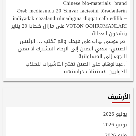
Chinese bio-materials brand
Ərəb mediasında 20 Yanvar faciəsini törədənlərin
indiyədək cəzalandırılmadığına diqqət cəlb edilib –
VƏTƏN QƏHRƏMANLARI
مازال ضحايا 20 يناير
على
ينشدون العدالة
فيحاء وانغ تكتب … الرئيس
ادم موسى تيراب
على
الصيني: سعي الصين إلى الرخاء المشترك لا يعني
اللجوء إلى المساواتية
الصين تفتح التاشيرات للطلاب
أ. عبدالوهاب
على
الدوليين لاستئناف دراستهم
الأرشيف
يوليو 2026
يونيو 2026
مايو 2026