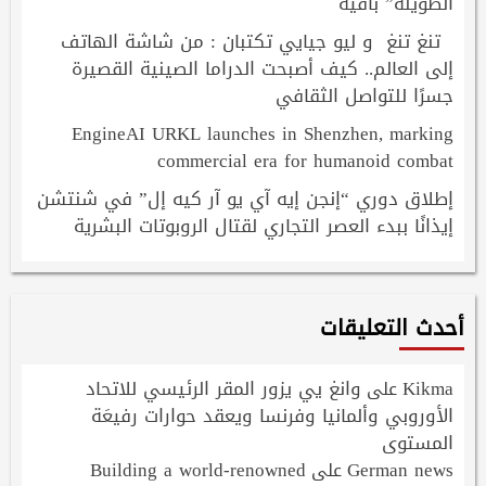
الطويلة” باقية
تنغ تنغ و ليو جيايي تكتبان : من شاشة الهاتف
إلى العالم.. كيف أصبحت الدراما الصينية القصيرة
جسرًا للتواصل الثقافي
EngineAI URKL launches in Shenzhen, marking
commercial era for humanoid combat
إطلاق دوري “إنجن إيه آي يو آر كيه إل” في شنتشن
إيذانًا ببدء العصر التجاري لقتال الروبوتات البشرية
أحدث التعليقات
Kikma
وانغ يي يزور المقر الرئيسي للاتحاد
على
الأوروبي وألمانيا وفرنسا ويعقد حوارات رفيعَة
المستوى
Building a world-renowned
German news
على