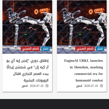
اخبار
الحلم الصيني
اخبار
الحلم الصيني
EngineAI URKL launches
إطلاق دوري “إنجن إيه آي يو
in Shenzhen, marking
آر كيه إل” في شنتشن إيذانًا
commercial era for
ببدء العصر التجاري لقتال
humanoid combat
الروبوتات البشرية
2026-07-18
ادمن
2026-07-18
ادمن