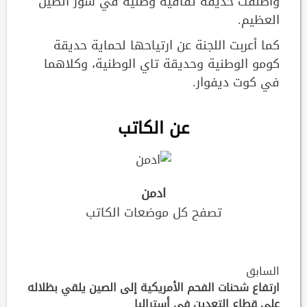
وأطلقت حديقة ثقافية وطنية في سور الصين
العظيم.
كما أعربت اللجنة عن ارتياحها لحماية حديقة
كومو الوطنية وحديقة تاي الوطنية، وكلاهما
في كوت ديفوار.
عن الكاتب
ادمن
تصفح كل موضعات الكاتب
Continue
السابق
Reading
ارتفاع شحنات الفحم الأمريكية إلى الصين يلقي بظلاله
على قطاع التعدين في أستراليا