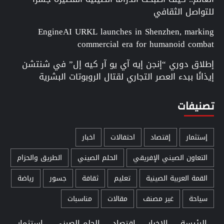
للتواصل الثقافي
EngineAI URKL launches in Shenzhen, marking
commercial era for humanoid combat
إطلاق دوري “إنجن إيه آي يو آر كيه إل” في شنتشن
إيذانًا ببدء العصر التجاري لقتال الروبوتات البشرية
تصنيفات
إستثمار
إقتصاد
احتفالات
اخبار
التعاون الصيني الإفريقي
الحلم الصيني
الطريق والحزام
القمة العربية الصينية
تعليم
ثقافة
جسور
رياضة
سياحة
غير مصنف
مقالات
مناسبات
الرئيسة
الاخبار
اقتصاد
الحلم الصيني
استثمار