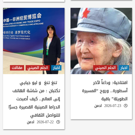
اخبار
الحلم الصيني
اخبار
الحلم الصيني
مقالات
افتتاحية: وداعاً لآخر
تنغ تنغ و ليو جيايي
أسطورة.. وروح “المسيرة
تكتبان : من شاشة الهاتف
الطويلة” باقية
إلى العالم.. كيف أصبحت
2026-07-23
ادمن
الدراما الصينية القصيرة جسرًا
للتواصل الثقافي
2026-07-22
ادمن