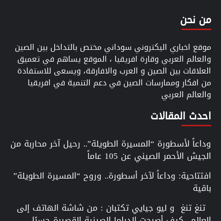
من نحن
موقع اخباري اليكتروني سوداني مختص بالتداخل بين الصين
والعالم العربي وقارة افريقيا ، الموقع يساهم في تعميق
العلاقات بين الصين و العرب والافارقة، ويسعى للاستفادة
من افكار وممارسات الصين في دعم التنمية في افريقيا
والعالم العربي
احدث المقالات
وداعاً لأسطورة “المسيرة الطويلة”.. رحيل آخر محاربة من
الجيش الأحمر الصيني عن 105 عاماً
افتتاحية: وداعاً لآخر أسطورة.. وروح “المسيرة الطويلة”
باقية
تنغ تنغ و ليو جيايي تكتبان : من شاشة الهاتف إلى
العالم.. كيف أصبحت الدراما الصينية القصيرة جسرًا