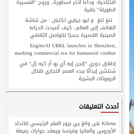
افتتاحية: وداعاً لآخر أسطورة.. وروح “المسيرة
الطويلة” باقية
تنغ تنغ و ليو جيايي تكتبان : من شاشة
الهاتف إلى العالم.. كيف أصبحت الدراما
الصينية القصيرة جسرًا للتواصل الثقافي
EngineAI URKL launches in Shenzhen,
marking commercial era for humanoid combat
إطلاق دوري “إنجن إيه آي يو آر كيه إل” في
شنتشن إيذانًا ببدء العصر التجاري لقتال
الروبوتات البشرية
أحدث التعليقات
Kikma
وانغ يي يزور المقر الرئيسي للاتحاد
على
الأوروبي وألمانيا وفرنسا ويعقد حوارات رفيعَة