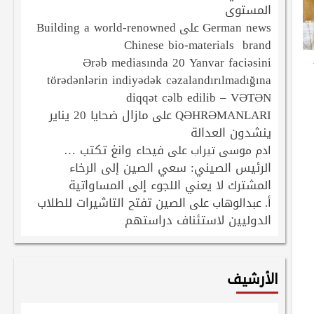
المستوى
Building a world-renowned
German news
على
Chinese bio-materials brand
Ərəb mediasında 20 Yanvar faciəsini
törədənlərin indiyədək cəzalandırılmadığına
diqqət cəlb edilib – VƏTƏN
QƏHRƏMANLARI
مازال ضحايا 20 يناير
على
ينشدون العدالة
فيحاء وانغ تكتب …
ادم موسى تيراب
على
الرئيس الصيني: سعي الصين إلى الرخاء
المشترك لا يعني اللجوء إلى المساواتية
الصين تفتح التاشيرات للطلاب
أ. عبدالوهاب
على
الدوليين لاستئناف دراستهم
الأرشيف