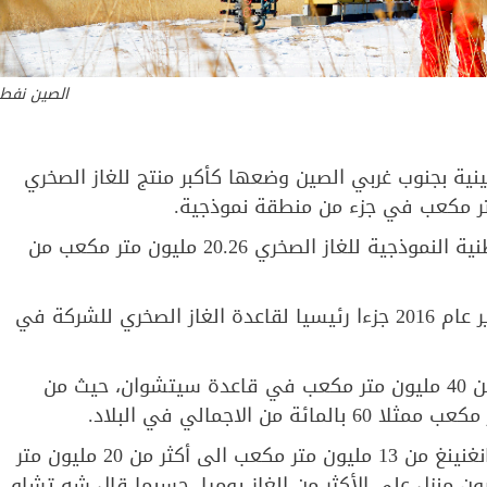
الصين نفط
ينية بجنوب غربي الصين وضعها كأكبر منتج للغاز الصخري
وأنتج مجمع تشانغنينغ بمنطقة تشانغنينغ-وييوان الوطنية النموذجية للغاز الصخري 20.26 مليون متر مكعب من
وتعتبر المنطقة النموذجية التي تم تأسيسها في يناير عام 2016 جزءا رئيسيا لقاعدة الغاز الصخري للشركة في
ورفع الرقم الانتاج اليومي للغاز الصخري الى ما يزيد عن 40 مليون متر مكعب في قاعدة سيتشوان، حيث من
وارتفع حجم الانتاج اليومي للغاز الصخري من كتلة تشانغنينغ من 13 مليون متر مكعب الى أكثر من 20 مليون متر
لال العام الجاري، ما يكفي لسد حاجات 40 مليون منزل على الأكثر من الغاز يوميا، حسبما قال شه تشاو