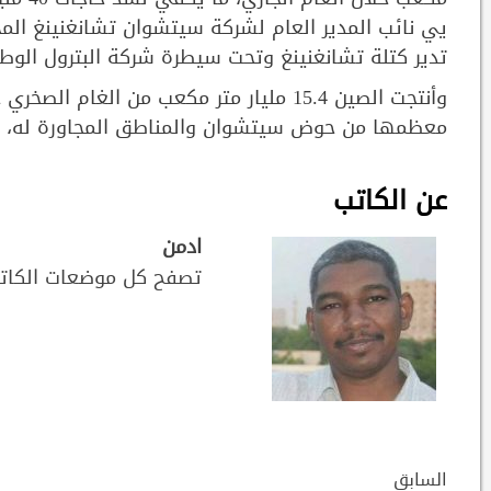
يي نائب المدير العام لشركة سيتشوان تشانغنينغ المح
تدير كتلة تشانغنينغ وتحت سيطرة شركة البترول الوطن
معظمها من حوض سيتشوان والمناطق المجاورة له، وفقا
عن الكاتب
ادمن
تصفح كل موضعات الكات
Continue
السابق