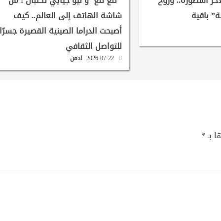
لآخر أسطورة.. وروح
تنغ تنغ و ليو جيايي تكتبان : من
ة” باقية
شاشة الهاتف إلى العالم.. كيف
أصبحت الدراما الصينية القصيرة جسرًا
للتواصل الثقافي
2026-07-22
ادمن
ا بـ
*