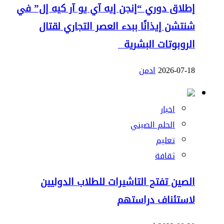
إطلاق دوري “إنجن إيه آي يو آر كيه إل” في
شنتشن إيذانًا ببدء العصر التجاري لقتال
الروبوتات البشرية
2026-07-18
ادمن
اخبار
الحلم الصيني
تعليم
ثقافة
الصين تفتح التاشيرات للطلاب الدوليين
لاستئناف دراستهم