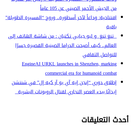
من الجيش الأحمر الصيني عن 105 عاماً
افتتاحية: وداعاً لآخر أسطورة.. وروح “المسيرة الطويلة”
باقية
تنغ تنغ و ليو جيايي تكتبان : من شاشة الهاتف إلى
العالم.. كيف أصبحت الدراما الصينية القصيرة جسرًا
للتواصل الثقافي
EngineAI URKL launches in Shenzhen, marking
commercial era for humanoid combat
إطلاق دوري “إنجن إيه آي يو آر كيه إل” في شنتشن
إيذانًا ببدء العصر التجاري لقتال الروبوتات البشرية
أحدث التعليقات