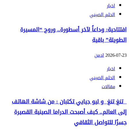
اخبار
الحلم الصيني
افتتاحية: وداعاً لآخر أسطورة.. وروح “المسيرة
الطويلة” باقية
2026-07-23
ادمن
اخبار
الحلم الصيني
مقالات
تنغ تنغ و ليو جيايي تكتبان : من شاشة الهاتف
إلى العالم.. كيف أصبحت الدراما الصينية القصيرة
جسرًا للتواصل الثقافي