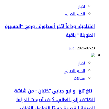
اخبار
الحلم الصيني
افتتاحية: وداعاً لآخر أسطورة.. وروح “المسيرة
الطويلة” باقية
2026-07-23
ادمن
اخبار
الحلم الصيني
مقالات
تنغ تنغ و ليو جيايي تكتبان : من شاشة
الهاتف إلى العالم.. كيف أصبحت الدراما
الصينية القصيرة جسرًا للتواصل الثقافي