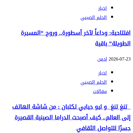
اخبار
الحلم الصيني
افتتاحية: وداعاً لآخر أسطورة.. وروح “المسيرة
الطويلة” باقية
2026-07-23
ادمن
اخبار
الحلم الصيني
مقالات
تنغ تنغ و ليو جيايي تكتبان : من شاشة الهاتف
إلى العالم.. كيف أصبحت الدراما الصينية القصيرة
جسرًا للتواصل الثقافي