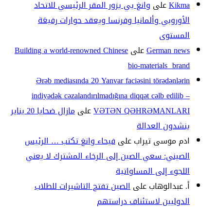
Kikma
على
وانغ يي يزور المقر الرئيسي للاتحاد
الأوروبي وألمانيا وفرنسا ويعقد حوارات رفيعَة
المستوى
German news
على
Building a world-renowned Chinese
bio-materials brand
Ərəb mediasında 20 Yanvar faciəsini törədənlərin
indiyədək cəzalandırılmadığına diqqət cəlb edilib –
VƏTƏN QƏHRƏMANLARI
على
مازال ضحايا 20 يناير
ينشدون العدالة
ادم موسى تيراب
على
فيحاء وانغ تكتب … الرئيس
الصيني: سعي الصين إلى الرخاء المشترك لا يعني
اللجوء إلى المساواتية
أ. عبدالوهاب
على
الصين تفتح التاشيرات للطلاب
الدوليين لاستئناف دراستهم