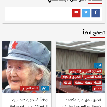
Youtube
Twitter
Facebook
تصفح ايضاً
اخبار
التعاون الصيني الإفريقي
الحلم الصيني
الطريق والحزام
القمة العربية الصينية
ثقافة
جسور
اخبار
الحلم الصيني
الصين تنقل خبرة مكافحة
وداعاً لأسطورة “المسيرة
كورونا عبر الفيديو لدول غرب
الطويلة”.. رحيل آخر محاربة