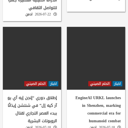
الدراما الصينية القصيرة جسرًا
للتواصل الثقافي
2026-07-22
ادمن
اخبار
الحلم الصيني
اخبار
الحلم الصيني
EngineAI URKL launches
إطلاق دوري “إنجن إيه آي يو
in Shenzhen, marking
آر كيه إل” في شنتشن إيذانًا
commercial era for
ببدء العصر التجاري لقتال
humanoid combat
الروبوتات البشرية
2026-07-18
ادمن
2026-07-18
ادمن