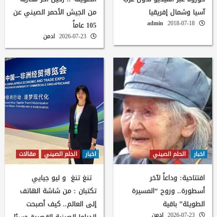
آسيا وشمال إفريقيا
من الجيش الأحمر الصيني عن
admin
2018-07-18
105 عاماً
2026-07-23
ادمن
اخبار
الحلم الصيني
اخبار
الحلم الصيني
مقالات
افتتاحية: وداعاً لآخر
تنغ تنغ و ليو جيايي
أسطورة.. وروح “المسيرة
تكتبان : من شاشة الهاتف
الطويلة” باقية
إلى العالم.. كيف أصبحت
2026-07-23
ادمن