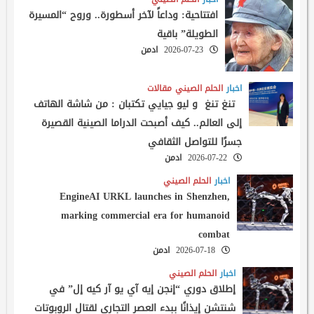
افتتاحية: وداعاً لآخر أسطورة.. وروح “المسيرة
الطويلة” باقية
2026-07-23
ادمن
اخبار
الحلم الصيني
مقالات
تنغ تنغ و ليو جيايي تكتبان : من شاشة الهاتف
إلى العالم.. كيف أصبحت الدراما الصينية القصيرة
جسرًا للتواصل الثقافي
2026-07-22
ادمن
اخبار
الحلم الصيني
EngineAI URKL launches in Shenzhen,
marking commercial era for humanoid
combat
2026-07-18
ادمن
اخبار
الحلم الصيني
إطلاق دوري “إنجن إيه آي يو آر كيه إل” في
شنتشن إيذانًا ببدء العصر التجاري لقتال الروبوتات