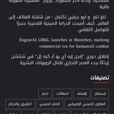
افتتاحية: وداعاً لآخر أسطورة.. وروح “المسيرة الطويلة”
باقية
تنغ تنغ و ليو جيايي تكتبان : من شاشة الهاتف إلى
العالم.. كيف أصبحت الدراما الصينية القصيرة جسرًا
للتواصل الثقافي
EngineAI URKL launches in Shenzhen, marking
commercial era for humanoid combat
إطلاق دوري “إنجن إيه آي يو آر كيه إل” في شنتشن
إيذانًا ببدء العصر التجاري لقتال الروبوتات البشرية
تصنيفات
إستثمار
إقتصاد
احتفالات
اخبار
التعاون الصيني الإفريقي
الحلم الصيني
الطريق والحزام