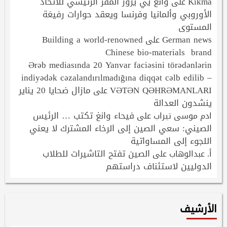
Kikma
وانغ يي يزور المقر الرئيسي للاتحاد
على
الأوروبي وألمانيا وفرنسا ويعقد حوارات رفيعَة
المستوى
Building a world-renowned
German news
على
Chinese bio-materials brand
Ərəb mediasında 20 Yanvar faciəsini törədənlərin
indiyədək cəzalandırılmadığına diqqət cəlb edilib –
VƏTƏN QƏHRƏMANLARI
مازال ضحايا 20 يناير
على
ينشدون العدالة
فيحاء وانغ تكتب … الرئيس
ادم موسى تيراب
على
الصيني: سعي الصين إلى الرخاء المشترك لا يعني
اللجوء إلى المساواتية
الصين تفتح التاشيرات للطلاب
أ. عبدالوهاب
على
الدوليين لاستئناف دراستهم
الأرشيف