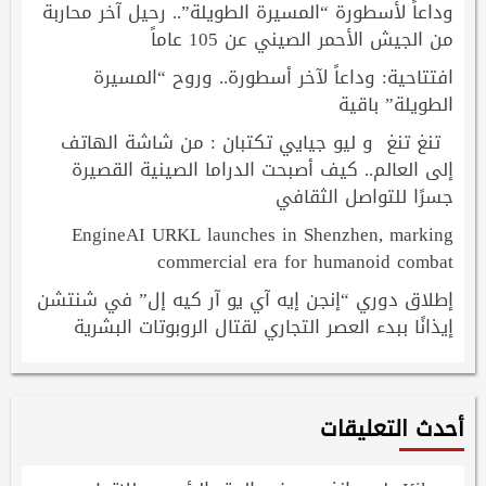
وداعاً لأسطورة “المسيرة الطويلة”.. رحيل آخر محاربة
من الجيش الأحمر الصيني عن 105 عاماً
افتتاحية: وداعاً لآخر أسطورة.. وروح “المسيرة
الطويلة” باقية
تنغ تنغ و ليو جيايي تكتبان : من شاشة الهاتف
إلى العالم.. كيف أصبحت الدراما الصينية القصيرة
جسرًا للتواصل الثقافي
EngineAI URKL launches in Shenzhen, marking
commercial era for humanoid combat
إطلاق دوري “إنجن إيه آي يو آر كيه إل” في شنتشن
إيذانًا ببدء العصر التجاري لقتال الروبوتات البشرية
أحدث التعليقات