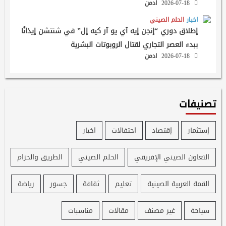
2026-07-18
ادمن
اخبار
الحلم الصيني
إطلاق دوري “إنجن إيه آي يو آر كيه إل” في شنتشن إيذانًا
ببدء العصر التجاري لقتال الروبوتات البشرية
2026-07-18
ادمن
تصنيفات
إستثمار
إقتصاد
احتفالات
اخبار
التعاون الصيني الإفريقي
الحلم الصيني
الطريق والحزام
القمة العربية الصينية
تعليم
ثقافة
جسور
رياضة
سياحة
غير مصنف
مقالات
مناسبات