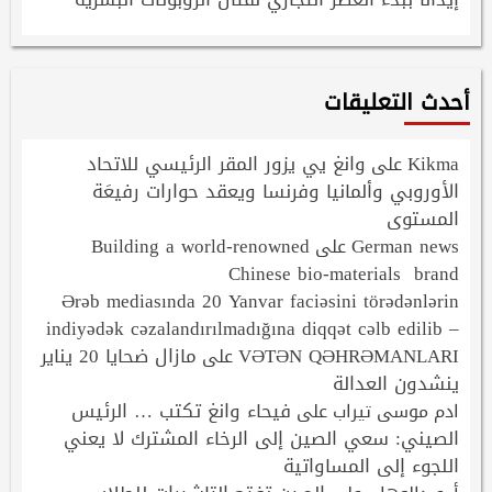
أحدث التعليقات
Kikma
وانغ يي يزور المقر الرئيسي للاتحاد
على
الأوروبي وألمانيا وفرنسا ويعقد حوارات رفيعَة
المستوى
Building a world-renowned
German news
على
Chinese bio-materials brand
Ərəb mediasında 20 Yanvar faciəsini törədənlərin
indiyədək cəzalandırılmadığına diqqət cəlb edilib –
VƏTƏN QƏHRƏMANLARI
مازال ضحايا 20 يناير
على
ينشدون العدالة
فيحاء وانغ تكتب … الرئيس
ادم موسى تيراب
على
الصيني: سعي الصين إلى الرخاء المشترك لا يعني
اللجوء إلى المساواتية