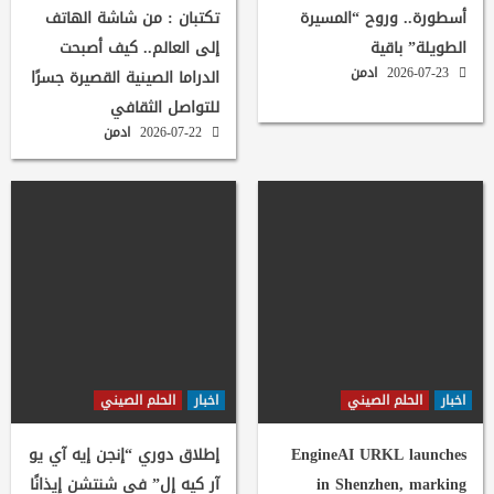
أسطورة.. وروح “المسيرة
تكتبان : من شاشة الهاتف
الطويلة” باقية
إلى العالم.. كيف أصبحت
2026-07-23
ادمن
الدراما الصينية القصيرة جسرًا
للتواصل الثقافي
2026-07-22
ادمن
اخبار
الحلم الصيني
اخبار
الحلم الصيني
EngineAI URKL launches
إطلاق دوري “إنجن إيه آي يو
in Shenzhen, marking
آر كيه إل” في شنتشن إيذانًا