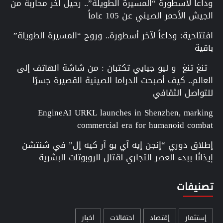
وداعاً لأسطورة “المسيرة الطويلة”.. رحيل آخر محاربة من
الجيش الأحمر الصيني عن 105 عاماً
افتتاحية: وداعاً لآخر أسطورة.. وروح “المسيرة الطويلة”
باقية
تنغ تنغ و ليو جيايي تكتبان : من شاشة الهاتف إلى
العالم.. كيف أصبحت الدراما الصينية القصيرة جسرًا
للتواصل الثقافي
EngineAI URKL launches in Shenzhen, marking
commercial era for humanoid combat
إطلاق دوري “إنجن إيه آي يو آر كيه إل” في شنتشن
إيذانًا ببدء العصر التجاري لقتال الروبوتات البشرية
تصنيفات
إستثمار
إقتصاد
احتفالات
اخبار