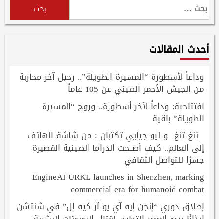
البحث
عن:
أحدث المقالات
وداعاً لأسطورة “المسيرة الطويلة”.. رحيل آخر محاربة
من الجيش الأحمر الصيني عن 105 عاماً
افتتاحية: وداعاً لآخر أسطورة.. وروح “المسيرة
الطويلة” باقية
تنغ تنغ و ليو جيايي تكتبان : من شاشة الهاتف
إلى العالم.. كيف أصبحت الدراما الصينية القصيرة
جسرًا للتواصل الثقافي
EngineAI URKL launches in Shenzhen, marking
commercial era for humanoid combat
إطلاق دوري “إنجن إيه آي يو آر كيه إل” في شنتشن
إيذانًا ببدء العصر التجاري لقتال الروبوتات البشرية