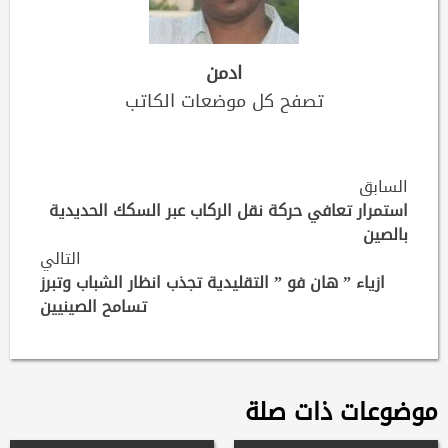
ادمن
تصفح كل موضعات الكاتب
Continue
السابق
Reading
استمرار تعافي حركة نقل الركاب عبر السكك الحديدية
بالصين
التالي
ازياء ” هان فو ” التقليدية تجذب انظار الشباب وتبرز
تسامح الصينيين
موضوعات ذات صلة