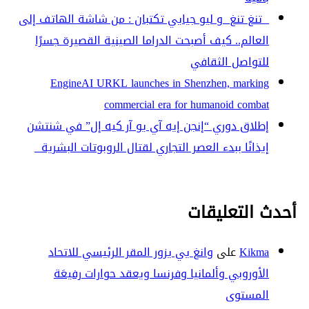
تنغ تنغ و ليو جيايي تكتبان : من شاشة الهاتف إلى
العالم.. كيف أصبحت الدراما الصينية القصيرة جسرًا
للتواصل الثقافي
EngineAI URKL launches in Shenzhen, marking
commercial era for humanoid combat
إطلاق دوري “إنجن إيه آي يو آر كيه إل” في شنتشن
إيذانًا ببدء العصر التجاري لقتال الروبوتات البشرية
أحدث التعليقات
Kikma
على
وانغ يي يزور المقر الرئيسي للاتحاد
الأوروبي وألمانيا وفرنسا ويعقد حوارات رفيعَة
المستوى