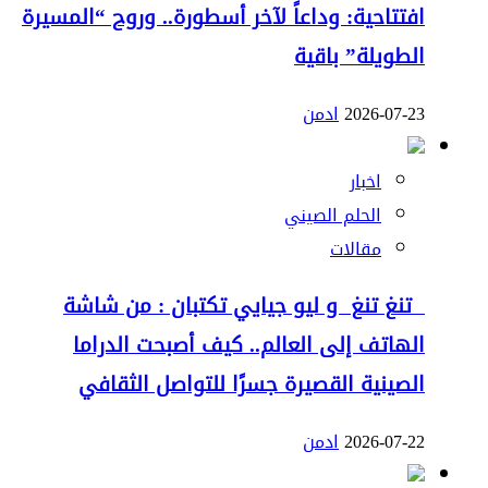
افتتاحية: وداعاً لآخر أسطورة.. وروح “المسيرة
الطويلة” باقية
2026-07-23
ادمن
اخبار
الحلم الصيني
مقالات
تنغ تنغ و ليو جيايي تكتبان : من شاشة
الهاتف إلى العالم.. كيف أصبحت الدراما
الصينية القصيرة جسرًا للتواصل الثقافي
2026-07-22
ادمن