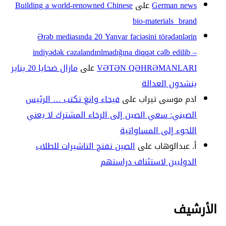
German news
على
Building a world-renowned Chinese
bio-materials brand
Ərəb mediasında 20 Yanvar faciəsini törədənlərin
indiyədək cəzalandırılmadığına diqqət cəlb edilib –
VƏTƏN QƏHRƏMANLARI
على
مازال ضحايا 20 يناير
ينشدون العدالة
ادم موسى تيراب
على
فيحاء وانغ تكتب … الرئيس
الصيني: سعي الصين إلى الرخاء المشترك لا يعني
اللجوء إلى المساواتية
أ. عبدالوهاب
على
الصين تفتح التاشيرات للطلاب
الدوليين لاستئناف دراستهم
الأرشيف