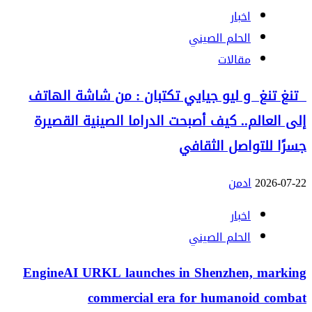
اخبار
الحلم الصيني
مقالات
تنغ تنغ و ليو جيايي تكتبان : من شاشة الهاتف
إلى العالم.. كيف أصبحت الدراما الصينية القصيرة
جسرًا للتواصل الثقافي
2026-07-22
ادمن
اخبار
الحلم الصيني
EngineAI URKL launches in Shenzhen, marking
commercial era for humanoid combat