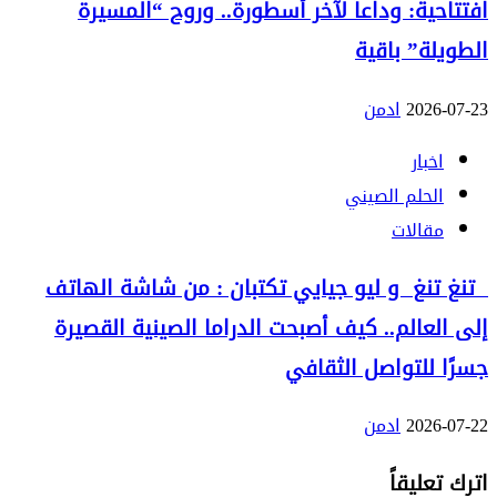
افتتاحية: وداعاً لآخر أسطورة.. وروح “المسيرة
الطويلة” باقية
2026-07-23
ادمن
اخبار
الحلم الصيني
مقالات
تنغ تنغ و ليو جيايي تكتبان : من شاشة الهاتف
إلى العالم.. كيف أصبحت الدراما الصينية القصيرة
جسرًا للتواصل الثقافي
2026-07-22
ادمن
اترك تعليقاً