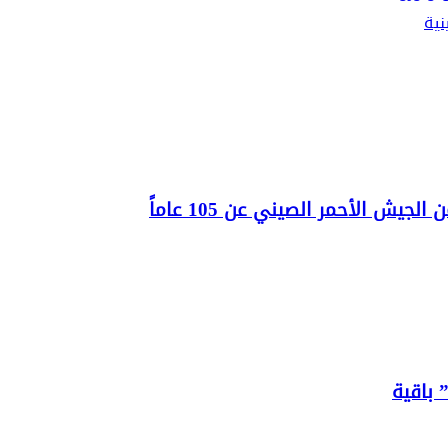
نية
يش الأحمر الصيني عن 105 عاماً
 باقية