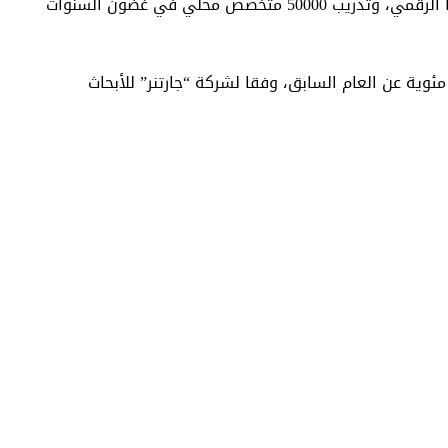
ولدى علي بابا كلاود حاليا أكثر من 20 شريكا محليا في مختلف الصناعات في الفلبين، وتخطط لمساعدة 5000 شركة محلية في تحولها الرقمي، وتدريب 50000 متخصص محلي في غضون السنوات
بة الأولى في منطقة آسيا والمحيط الهادئ بحصة سوقية بلغت 28.2 في المئة في عام 2019، بزيادة 2.2 نقطة مئوية عن العام السابق، وفقا لشركة “جارتنر” للأبحاث