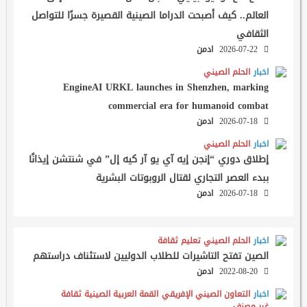
العالم.. كيف أصبحت الدراما الصينية القصيرة جسرًا للتواصل
الثقافي
2026-07-22
ادمن
اخبار
الحلم الصيني
EngineAI URKL launches in Shenzhen, marking
commercial era for humanoid combat
2026-07-18
ادمن
اخبار
الحلم الصيني
إطلاق دوري “إنجن إيه آي يو آر كيه إل” في شنتشن إيذانًا
ببدء العصر التجاري لقتال الروبوتات البشرية
2026-07-18
ادمن
اخبار
الحلم الصيني
تعليم
ثقافة
الصين تفتح التاشيرات للطلاب الدوليين لاستئناف دراستهم
2022-08-20
ادمن
اخبار
التعاون الصيني الإفريقي
القمة العربية الصينية
ثقافة
غير مصنف