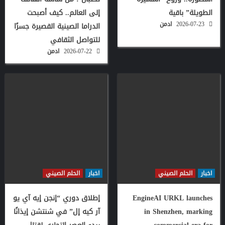
الطويلة” باقية
إلى العالم.. كيف أصبحت
2026-07-23
ادمن
الدراما الصينية القصيرة جسرًا
للتواصل الثقافي
2026-07-22
ادمن
اخبار
الحلم الصيني
اخبار
الحلم الصيني
EngineAI URKL launches
إطلاق دوري “إنجن إيه آي يو
in Shenzhen, marking
آر كيه إل” في شنتشن إيذانًا