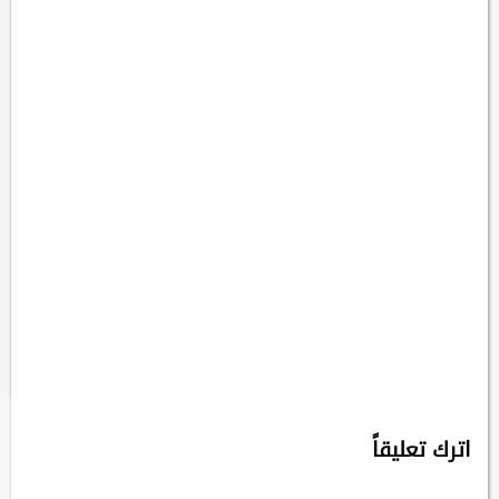
اخبار
الحلم الصيني
مقالات
تنغ تنغ و ليو جيايي
تكتبان : من شاشة الهاتف
إلى العالم.. كيف أصبحت
الدراما الصينية القصيرة جسرًا
للتواصل الثقافي
2026-07-22
ادمن
اترك تعليقاً