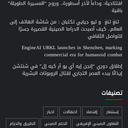
افتتاحية: وداعاً لآخر أسطورة.. وروح “المسيرة الطويلة”
باقية
تنغ تنغ و ليو جيايي تكتبان : من شاشة الهاتف إلى
العالم.. كيف أصبحت الدراما الصينية القصيرة جسرًا
للتواصل الثقافي
EngineAI URKL launches in Shenzhen, marking
commercial era for humanoid combat
إطلاق دوري “إنجن إيه آي يو آر كيه إل” في شنتشن
إيذانًا ببدء العصر التجاري لقتال الروبوتات البشرية
تصنيفات
إستثمار
إقتصاد
احتفالات
اخبار
التعاون الصيني الإفريقي
الحلم الصيني
الطريق والحزام