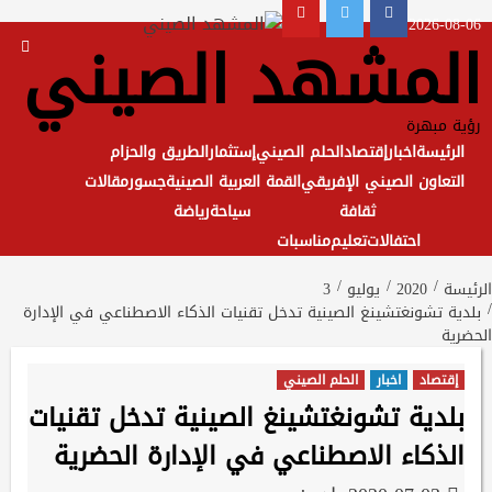
Ski
Youtube
Twitter
Facebook
2026-08-06
المشهد الصيني
t
conten
رؤية مبهرة
الرئيسة
اخبار
إقتصاد
الحلم الصيني
إستثمار
الطريق والحزام
التعاون الصيني الإفريقي
القمة العربية الصينية
جسور
مقالات
ثقافة
سياحة
رياضة
احتفالات
تعليم
مناسبات
الرئيسة
2020
يوليو
3
بلدية تشونغتشينغ الصينية تدخل تقنيات الذكاء الاصطناعي في الإدارة
الحضرية
إقتصاد
اخبار
الحلم الصيني
بلدية تشونغتشينغ الصينية تدخل تقنيات
الذكاء الاصطناعي في الإدارة الحضرية