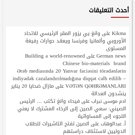
أحدث التعليقات
Kikma
وانغ يي يزور المقر الرئيسي للاتحاد
على
الأوروبي وألمانيا وفرنسا ويعقد حوارات رفيعَة
المستوى
Building a world-renowned
German news
على
Chinese bio-materials brand
Ərəb mediasında 20 Yanvar faciəsini törədənlərin
indiyədək cəzalandırılmadığına diqqət cəlb edilib –
VƏTƏN QƏHRƏMANLARI
مازال ضحايا 20 يناير
على
ينشدون العدالة
فيحاء وانغ تكتب … الرئيس
ادم موسى تيراب
على
الصيني: سعي الصين إلى الرخاء المشترك لا يعني
اللجوء إلى المساواتية
الصين تفتح التاشيرات للطلاب
أ. عبدالوهاب
على
الدوليين لاستئناف دراستهم