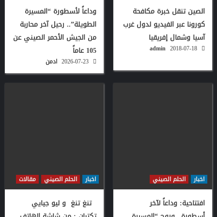
الصين تنقل خبرة مكافحة
وداعاً لأسطورة “المسيرة
كورونا عبر الفيديو لدول غرب
الطويلة”.. رحيل آخر محاربة
آسيا وشمال إفريقيا
من الجيش الأحمر الصيني عن
admin
2018-07-18
105 عاماً
2026-07-23
ادمن
اخبار
الحلم الصيني
اخبار
الحلم الصيني
مقالات
افتتاحية: وداعاً لآخر
تنغ تنغ و ليو جيايي
أسطورة.. وروح “المسيرة
تكتبان : من شاشة الهاتف