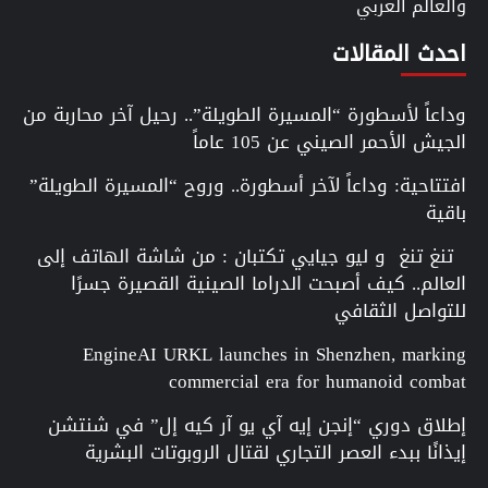
والعالم العربي
احدث المقالات
وداعاً لأسطورة “المسيرة الطويلة”.. رحيل آخر محاربة من
الجيش الأحمر الصيني عن 105 عاماً
افتتاحية: وداعاً لآخر أسطورة.. وروح “المسيرة الطويلة”
باقية
تنغ تنغ و ليو جيايي تكتبان : من شاشة الهاتف إلى
العالم.. كيف أصبحت الدراما الصينية القصيرة جسرًا
للتواصل الثقافي
EngineAI URKL launches in Shenzhen, marking
commercial era for humanoid combat
إطلاق دوري “إنجن إيه آي يو آر كيه إل” في شنتشن
إيذانًا ببدء العصر التجاري لقتال الروبوتات البشرية