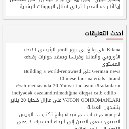
إيذانًا ببدء العصر التجاري لقتال الروبوتات البشرية
أحدث التعليقات
Kikma
وانغ يي يزور المقر الرئيسي للاتحاد
على
الأوروبي وألمانيا وفرنسا ويعقد حوارات رفيعَة
المستوى
Building a world-renowned
German news
على
Chinese bio-materials brand
Ərəb mediasında 20 Yanvar faciəsini törədənlərin
indiyədək cəzalandırılmadığına diqqət cəlb edilib –
VƏTƏN QƏHRƏMANLARI
مازال ضحايا 20 يناير
على
ينشدون العدالة
فيحاء وانغ تكتب … الرئيس
ادم موسى تيراب
على
الصيني: سعي الصين إلى الرخاء المشترك لا يعني
اللجوء إلى المساواتية