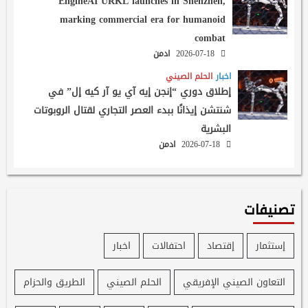
EngineAI URKL launches in Shenzhen,
marking commercial era for humanoid
combat
2026-07-18
ادمن
اخبار
الحلم الصيني
إطلاق دوري “إنجن إيه آي يو آر كيه إل” في
شنتشن إيذانًا ببدء العصر التجاري لقتال الروبوتات
البشرية
2026-07-18
ادمن
تصنيفات
إستثمار
إقتصاد
احتفالات
اخبار
التعاون الصيني الإفريقي
الحلم الصيني
الطريق والحزام