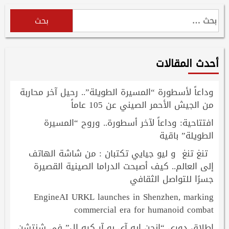
البحث
عن:
أحدث المقالات
وداعاً لأسطورة “المسيرة الطويلة”.. رحيل آخر محاربة
من الجيش الأحمر الصيني عن 105 عاماً
افتتاحية: وداعاً لآخر أسطورة.. وروح “المسيرة
الطويلة” باقية
تنغ تنغ و ليو جيايي تكتبان : من شاشة الهاتف
إلى العالم.. كيف أصبحت الدراما الصينية القصيرة
جسرًا للتواصل الثقافي
EngineAI URKL launches in Shenzhen, marking
commercial era for humanoid combat
إطلاق دوري “إنجن إيه آي يو آر كيه إل” في شنتشن