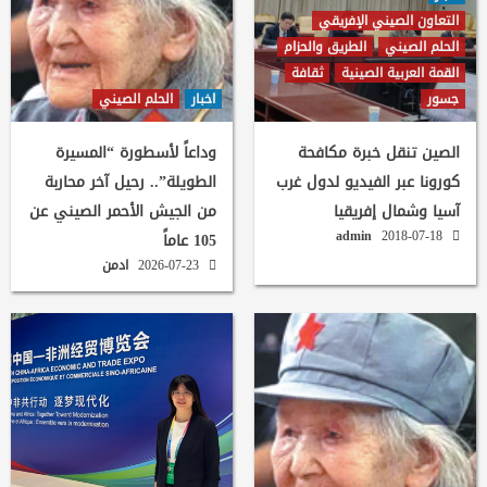
التعاون الصيني الإفريقي
الحلم الصيني
الطريق والحزام
القمة العربية الصينية
ثقافة
جسور
اخبار
الحلم الصيني
الصين تنقل خبرة مكافحة
وداعاً لأسطورة “المسيرة
كورونا عبر الفيديو لدول غرب
الطويلة”.. رحيل آخر محاربة
آسيا وشمال إفريقيا
من الجيش الأحمر الصيني عن
admin
2018-07-18
105 عاماً
2026-07-23
ادمن