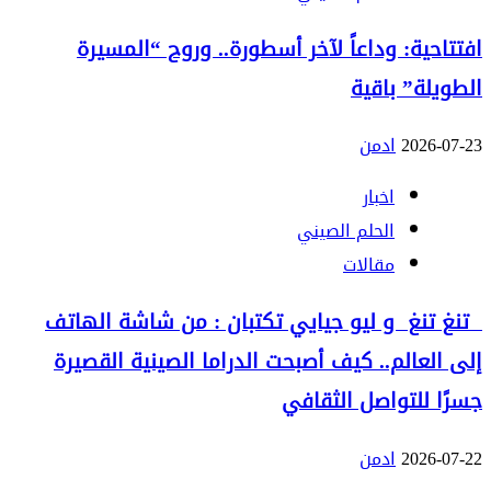
افتتاحية: وداعاً لآخر أسطورة.. وروح “المسيرة
الطويلة” باقية
2026-07-23
ادمن
اخبار
الحلم الصيني
مقالات
تنغ تنغ و ليو جيايي تكتبان : من شاشة الهاتف
إلى العالم.. كيف أصبحت الدراما الصينية القصيرة
جسرًا للتواصل الثقافي
2026-07-22
ادمن