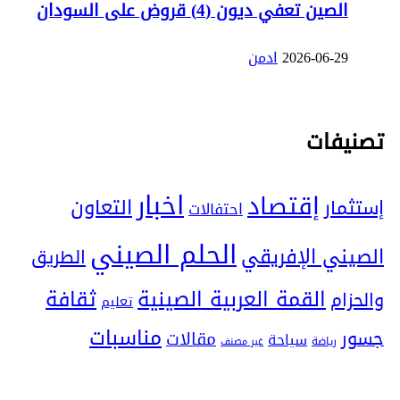
الصين تعفي ديون (4) قروض على السودان
2026-06-29
ادمن
تصنيفات
اخبار
إقتصاد
التعاون
إستثمار
احتفالات
الحلم الصيني
الصيني الإفريقي
الطريق
ثقافة
القمة العربية الصينية
والحزام
تعليم
مناسبات
جسور
مقالات
سياحة
رياضة
غير مصنف