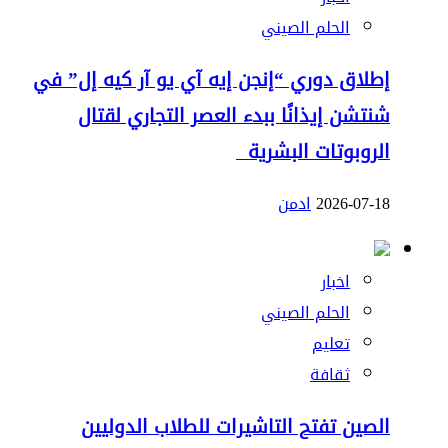
الحلم الصيني
إطلاق دوري “إنجن إيه آي يو آر كيه إل” في
شنتشن إيذانًا ببدء العصر التجاري لقتال
الروبوتات البشرية
2026-07-18
ادمن
اخبار
الحلم الصيني
تعليم
ثقافة
الصين تفتح التاشيرات للطلاب الدوليين