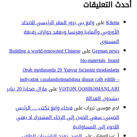
أحدث التعليقات
Kikma
على
وانغ يي يزور المقر الرئيسي للاتحاد
الأوروبي وألمانيا وفرنسا ويعقد حوارات رفيعَة
المستوى
German news
على
Building a world-renowned Chinese
bio-materials brand
Ərəb mediasında 20 Yanvar faciəsini törədənlərin
indiyədək cəzalandırılmadığına diqqət cəlb edilib –
VƏTƏN QƏHRƏMANLARI
على
مازال ضحايا 20 يناير
ينشدون العدالة
ادم موسى تيراب
على
فيحاء وانغ تكتب … الرئيس
الصيني: سعي الصين إلى الرخاء المشترك لا يعني
اللجوء إلى المساواتية
أ. عبدالوهاب
على
الصين تفتح التاشيرات للطلاب