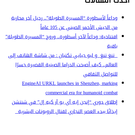
أحدث المقالات
وداعاً لأسطورة “المسيرة الطويلة”.. رحيل آخر محاربة
من الجيش الأحمر الصيني عن 105 عاماً
افتتاحية: وداعاً لآخر أسطورة.. وروح “المسيرة الطويلة”
باقية
تنغ تنغ و ليو جيايي تكتبان : من شاشة الهاتف إلى
العالم.. كيف أصبحت الدراما الصينية القصيرة جسرًا
للتواصل الثقافي
EngineAI URKL launches in Shenzhen, marking
commercial era for humanoid combat
إطلاق دوري “إنجن إيه آي يو آر كيه إل” في شنتشن
إيذانًا ببدء العصر التجاري لقتال الروبوتات البشرية