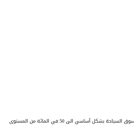
وقال وانغ شياو فنغ المسؤول بوزارة الثقافة والسياحة في مؤتمر صحفي، إنه مع تطبيق اجراءات مكافحة الوباء المنتظمة، تعافى سوق السياحة بشكل أساسي الى 50 في المائة من المستوى