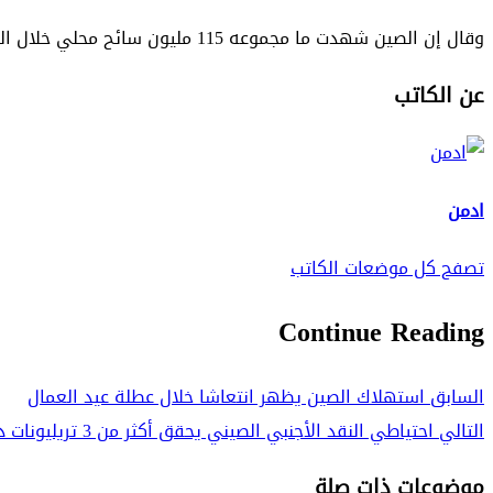
وقال إن الصين شهدت ما مجموعه 115 مليون سائح محلي خلال العطلة، محققة 47.56 مليار يوان (حوالي 6.72 مليار دولار أمريكي) من الإيرادات.
عن الكاتب
ادمن
تصفح كل موضعات الكاتب
Continue Reading
السابق
استهلاك الصين يظهر انتعاشا خلال عطلة عيد العمال
التالي
احتياطي النقد الأجنبي الصيني يحقق أكثر من 3 تريليونات دولار أمريكي بنهاية أبريل
موضوعات ذات صلة