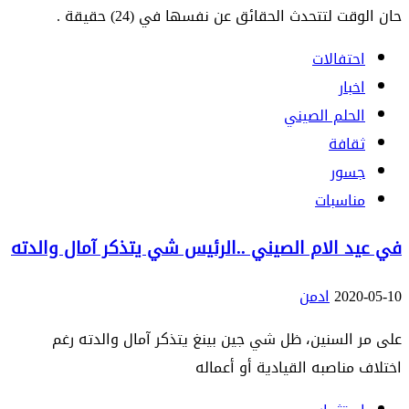
حان الوقت لتتحدث الحقائق عن نفسها في (24) حقيقة .
احتفالات
اخبار
الحلم الصيني
ثقافة
جسور
مناسبات
في عيد الام الصيني ..الرئيس شي يتذكر آمال والدته
2020-05-10
ادمن
على مر السنين، ظل شي جين بينغ يتذكر آمال والدته رغم
اختلاف مناصبه القيادية أو أعماله