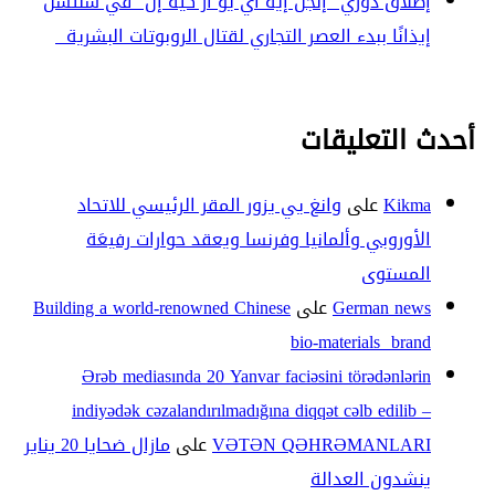
إطلاق دوري “إنجن إيه آي يو آر كيه إل” في شنتشن
إيذانًا ببدء العصر التجاري لقتال الروبوتات البشرية
أحدث التعليقات
Kikma
على
وانغ يي يزور المقر الرئيسي للاتحاد
الأوروبي وألمانيا وفرنسا ويعقد حوارات رفيعَة
المستوى
German news
على
Building a world-renowned Chinese
bio-materials brand
Ərəb mediasında 20 Yanvar faciəsini törədənlərin
indiyədək cəzalandırılmadığına diqqət cəlb edilib –
VƏTƏN QƏHRƏMANLARI
على
مازال ضحايا 20 يناير
ينشدون العدالة