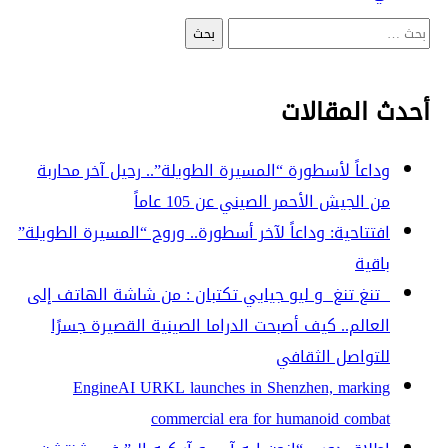
البحث
المقالات
عن:
أحدث المقالات
وداعاً لأسطورة “المسيرة الطويلة”.. رحيل آخر محاربة
من الجيش الأحمر الصيني عن 105 عاماً
افتتاحية: وداعاً لآخر أسطورة.. وروح “المسيرة الطويلة”
باقية
تنغ تنغ و ليو جيايي تكتبان : من شاشة الهاتف إلى
العالم.. كيف أصبحت الدراما الصينية القصيرة جسرًا
للتواصل الثقافي
EngineAI URKL launches in Shenzhen, marking
commercial era for humanoid combat