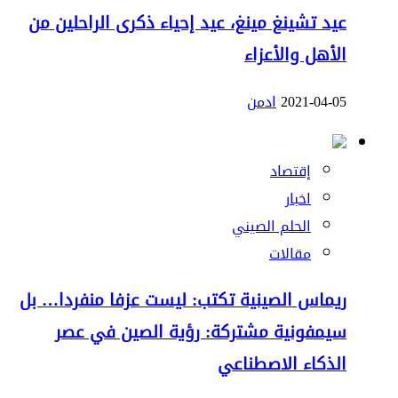
عيد تشينغ مينغ، عيد إحياء ذكرى الراحلين من
الأهل والأعزاء
2021-04-05
ادمن
إقتصاد
اخبار
الحلم الصيني
مقالات
ريماس الصينية تكتب: ليست عزفا منفردا… بل
سيمفونية مشتركة: رؤية الصين في عصر
الذكاء الاصطناعي