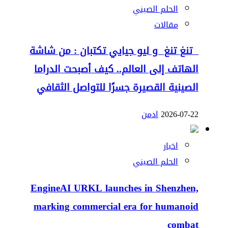
الحلم الصيني
مقالات
تنغ تنغ و ليو جيايي تكتبان : من شاشة
الهاتف إلى العالم.. كيف أصبحت الدراما
الصينية القصيرة جسرًا للتواصل الثقافي
2026-07-22
ادمن
اخبار
الحلم الصيني
EngineAI URKL launches in Shenzhen,
marking commercial era for humanoid
combat