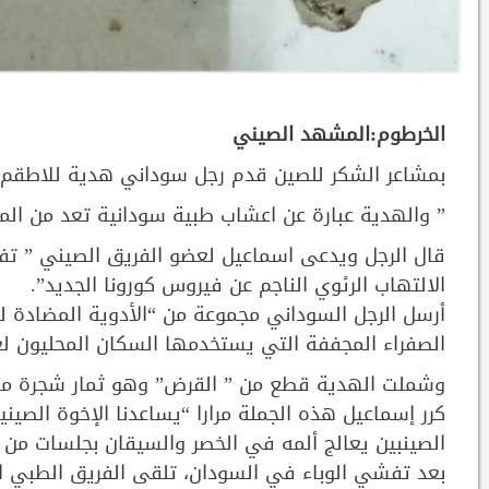
الخرطوم:المشهد الصيني
بمشاعر الشكر للصين قدم رجل سوداني هدية للاطقم ا
” والهدية عبارة عن اعشاب طبية سودانية تعد من الم
قال الرجل ويدعى اسماعيل لعضو الفريق الصيني ” تف
الالتهاب الرئوي الناجم عن فيروس كورونا الجديد”.
أرسل الرجل السوداني مجموعة من “الأدوية المضادة لل
الصفراء المجففة التي يستخدمها السكان المحليون لعل
وشملت الهدية قطع من ” القرض” وهو ثمار شجرة مع
كرر إسماعيل هذه الجملة مرارا “يساعدنا الإخوة الصيني
الصينبين يعالج ألمه في الخصر والسيقان بجلسات من الو
بعد تفشي الوباء في السودان، تلقى الفريق الطبي ال