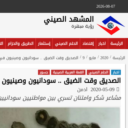
Ski
2026-08-07
t
conten
المشهد الصيني
رؤية مبهرة
الرئيسة
اخبار
إقتصاد
الحلم الصيني
إستثمار
الطريق والحزام
ال
الرئيسة
2020
مايو
9
الصديق وقت الضيق .. سودانيون وصينيون في
اخبار
الحلم الصيني
القمة العربية الصينية
جسور
الصديق وقت الضيق .. سودانيون وصينيون
2020-05-09
ادمن
مشاعر شكر وامتنان تسري بين مواطنيين سودانيين