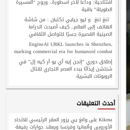
افتتاحية: وداعاً لآخر أسطورة.. وروح “المسيرة
الطويلة” باقية
تنغ تنغ و ليو جيايي تكتبان : من شاشة
الهاتف إلى العالم.. كيف أصبحت الدراما
الصينية القصيرة جسرًا للتواصل الثقافي
EngineAI URKL launches in Shenzhen,
marking commercial era for humanoid combat
إطلاق دوري “إنجن إيه آي يو آر كيه إل” في
شنتشن إيذانًا ببدء العصر التجاري لقتال
الروبوتات البشرية
أحدث التعليقات
Kikma
وانغ يي يزور المقر الرئيسي للاتحاد
على
الأوروبي وألمانيا وفرنسا ويعقد حوارات رفيعَة