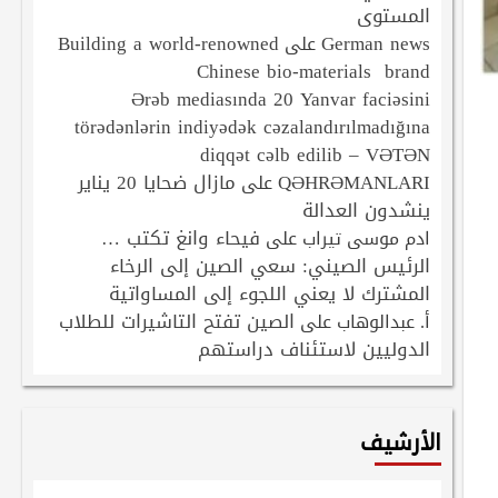
المستوى
Building a world-renowned
German news
على
Chinese bio-materials brand
Ərəb mediasında 20 Yanvar faciəsini
törədənlərin indiyədək cəzalandırılmadığına
diqqət cəlb edilib – VƏTƏN
QƏHRƏMANLARI
مازال ضحايا 20 يناير
على
ينشدون العدالة
فيحاء وانغ تكتب …
ادم موسى تيراب
على
الرئيس الصيني: سعي الصين إلى الرخاء
المشترك لا يعني اللجوء إلى المساواتية
الصين تفتح التاشيرات للطلاب
أ. عبدالوهاب
على
الدوليين لاستئناف دراستهم
الأرشيف