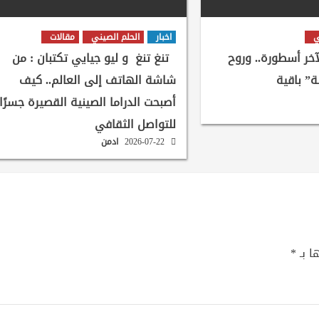
ي
اخبار
الحلم الصيني
مقالات
لآخر أسطورة.. وروح
تنغ تنغ و ليو جيايي تكتبان : من
ة” باقية
شاشة الهاتف إلى العالم.. كيف
أصبحت الدراما الصينية القصيرة جسرًا
للتواصل الثقافي
2026-07-22
ادمن
ا بـ
*