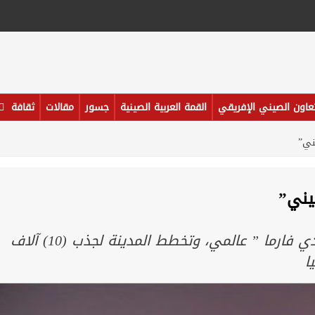
تعاون الصيني الإفريقي
القمة العربية الصينية
جسور
مقالات
ثقافة
ني”
يني”
مدينة سوتشو بمقاطعة جيانغسو تتحول الى ” وادي فارما ” عالمي، وتخطط المدينة لجذب (10) آلاف