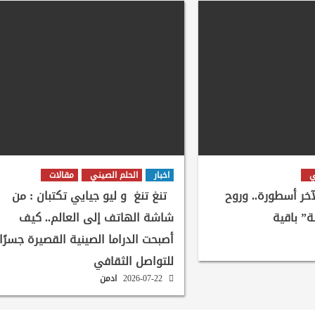
ي
اخبار
الحلم الصيني
مقالات
لآخر أسطورة.. وروح
تنغ تنغ و ليو جيايي تكتبان : من
ة” باقية
شاشة الهاتف إلى العالم.. كيف
أصبحت الدراما الصينية القصيرة جسرًا
للتواصل الثقافي
2026-07-22
ادمن