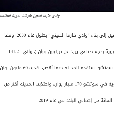
وادي فارما الصين شركات ادوية استثمار
تهدف مدينة سوتشو بمقاطعة جيانغسو شرقي الصين إلى بناء “وادي فارما الصيني” بحلول عام 2030، وفقا
تخطط المدينة لجذب أكثر من (10) آلاف شركة أدوية حيوية بحجم صناعي يزيد عن تريليون يوان (حوالي 141.21
من خلال تشجيع الشركات على إنشاء مقر إقليمي في سوتشو، ستقدم المدينة دعما أقصى قدره 60 مليون يوان
وتجاوز حجم المبيعات السنوية من صناعة الأدوية الحيوية في سوتشو 170 مليار يوان، واجتذبت المدينة أكثر من