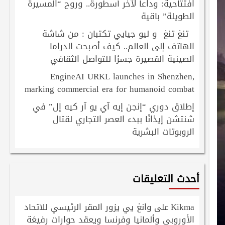
افتتاحية: وداعاً لآخر أسطورة.. وروح “المسيرة
الطويلة” باقية
تنغ تنغ و ليو جيايي تكتبان : من شاشة
الهاتف إلى العالم.. كيف أصبحت الدراما
الصينية القصيرة جسرًا للتواصل الثقافي
EngineAI URKL launches in Shenzhen,
marking commercial era for humanoid combat
إطلاق دوري “إنجن إيه آي يو آر كيه إل” في
شنتشن إيذانًا ببدء العصر التجاري لقتال
الروبوتات البشرية
أحدث التعليقات
Kikma
وانغ يي يزور المقر الرئيسي للاتحاد
على
الأوروبي وألمانيا وفرنسا ويعقد حوارات رفيعَة