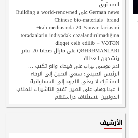
المستوى
Building a world-renowned
German news
على
Chinese bio-materials brand
Ərəb mediasında 20 Yanvar faciəsini
törədənlərin indiyədək cəzalandırılmadığına
diqqət cəlb edilib – VƏTƏN
QƏHRƏMANLARI
مازال ضحايا 20 يناير
على
ينشدون العدالة
فيحاء وانغ تكتب …
ادم موسى تيراب
على
الرئيس الصيني: سعي الصين إلى الرخاء
المشترك لا يعني اللجوء إلى المساواتية
الصين تفتح التاشيرات للطلاب
أ. عبدالوهاب
على
الدوليين لاستئناف دراستهم
الأرشيف