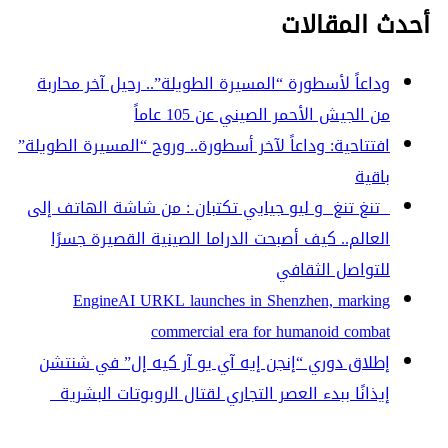
أحدث المقالات
وداعاً لأسطورة “المسيرة الطويلة”.. رحيل آخر محاربة
من الجيش الأحمر الصيني عن 105 عاماً
افتتاحية: وداعاً لآخر أسطورة.. وروح “المسيرة الطويلة”
باقية
تنغ تنغ و ليو جيايي تكتبان : من شاشة الهاتف إلى
العالم.. كيف أصبحت الدراما الصينية القصيرة جسرًا
للتواصل الثقافي
EngineAI URKL launches in Shenzhen, marking
commercial era for humanoid combat
إطلاق دوري “إنجن إيه آي يو آر كيه إل” في شنتشن
إيذانًا ببدء العصر التجاري لقتال الروبوتات البشرية