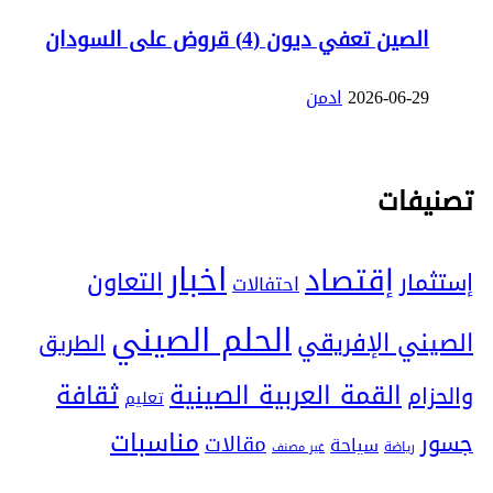
الصين تعفي ديون (4) قروض على السودان
2026-06-29
ادمن
تصنيفات
اخبار
إقتصاد
التعاون
إستثمار
احتفالات
الحلم الصيني
الصيني الإفريقي
الطريق
ثقافة
القمة العربية الصينية
والحزام
تعليم
مناسبات
جسور
مقالات
سياحة
رياضة
غير مصنف