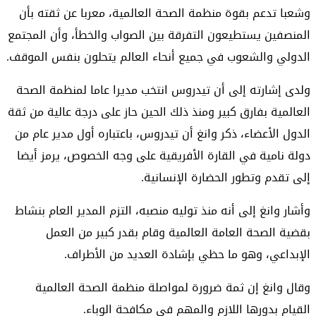
وشعبا تدعم بقوة منظمة الصحة العالمية، معربا عن ثقته بأن
المنصفين يستطيعون التفرقة بين الصواب والخطأ، وأن المجتمع
الدولي والشعوب في جميع أنحاء العالم يتحلون بنفس الموقف.
ولدى إشارته إلى أن تيدروس انتخب مديرا عاما لمنظمة الصحة
العالمية بفارق كبير ومنذ ذلك الحين حاز على درجة عالية من ثقة
الدول الأعضاء، ذكر وانغ أن تيدروس، باعتباره أول مدير عام من
دولة نامية في القارة الأفريقية على وجه الخصوص، يرمز أيضا
إلى تقدم وتطور الحضارة الإنسانية.
وأشار وانغ إلى أنه منذ توليه منصبه، التزم المدير العام بنشاط
بقضية الصحة العامة العالمية وقام بقدر كبير من العمل
الإبداعي، وهو ما حظي بإشادة العديد من الأطراف.
وقال وانغ إن ثمة ضرورة لمواصلة منظمة الصحة العالمية
القيام بدورها اللازم والمهم في مكافحة الوباء.