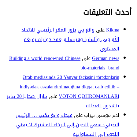
أحدث التعليقات
Kikma
على
وانغ يي يزور المقر الرئيسي للاتحاد
الأوروبي وألمانيا وفرنسا ويعقد حوارات رفيعَة
المستوى
German news
على
Building a world-renowned Chinese
bio-materials brand
Ərəb mediasında 20 Yanvar faciəsini törədənlərin
indiyədək cəzalandırılmadığına diqqət cəlb edilib –
VƏTƏN QƏHRƏMANLARI
على
مازال ضحايا 20 يناير
ينشدون العدالة
ادم موسى تيراب
على
فيحاء وانغ تكتب … الرئيس
الصيني: سعي الصين إلى الرخاء المشترك لا يعني
اللجوء إلى المساواتية