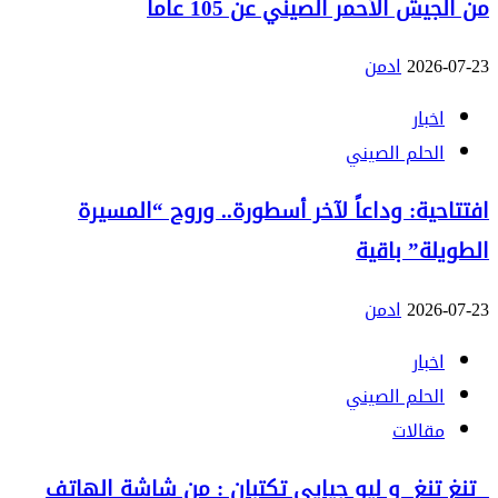
من الجيش الأحمر الصيني عن 105 عاماً
2026-07-23
ادمن
اخبار
الحلم الصيني
افتتاحية: وداعاً لآخر أسطورة.. وروح “المسيرة
الطويلة” باقية
2026-07-23
ادمن
اخبار
الحلم الصيني
مقالات
تنغ تنغ و ليو جيايي تكتبان : من شاشة الهاتف