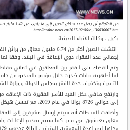
http://arabic.news.cn/2017-02/06/c_136036007.htm
بكين : وكالة الانباء الصينية
إجمالي عدد الفقراء ذوي الإعاقة في البلاد، وفقا لما
وتم القضاء على الفقر بين المعاقين في ثماني مقاط
لما أظهرته بيانات صُدرت خلال مؤتمر بالفيديو من جان
للتنمية وتخفيف حدة الفقر بمجلس الدولة ووزارة الشؤ
إلى حوالي 8726 يوانا في عام 2019، مع تحسن هيكل دخلها أيضا.
معاق يعيشون في فقر. كما سيتم تقديم الإعانات وات
وحلها لمساعدة المعوقين المتبقين البالغ عددهم 479 ألف شخص على التخلص من الفقر.