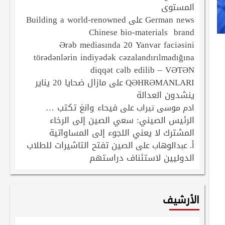
المستوى
Building a world-renowned
German news
على
Chinese bio-materials brand
Ərəb mediasında 20 Yanvar faciəsini
törədənlərin indiyədək cəzalandırılmadığına
diqqət cəlb edilib – VƏTƏN
QƏHRƏMANLARI
مازال ضحايا 20 يناير
على
ينشدون العدالة
فيحاء وانغ تكتب …
ادم موسى تيراب
على
الرئيس الصيني: سعي الصين إلى الرخاء
المشترك لا يعني اللجوء إلى المساواتية
الصين تفتح التاشيرات للطلاب
أ. عبدالوهاب
على
الدوليين لاستئناف دراستهم
الأرشيف