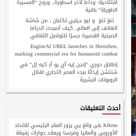
افتتاحية: وداعاً لآخر أسطورة.. وروح “المسيرة
الطويلة” باقية
تنغ تنغ و ليو جيايي تكتبان : من شاشة
الهاتف إلى العالم.. كيف أصبحت الدراما
الصينية القصيرة جسرًا للتواصل الثقافي
EngineAI URKL launches in Shenzhen,
marking commercial era for humanoid combat
إطلاق دوري “إنجن إيه آي يو آر كيه إل” في
شنتشن إيذانًا ببدء العصر التجاري لقتال
الروبوتات البشرية
أحدث التعليقات
Kikma
وانغ يي يزور المقر الرئيسي للاتحاد
على
الأوروبي وألمانيا وفرنسا ويعقد حوارات رفيعَة