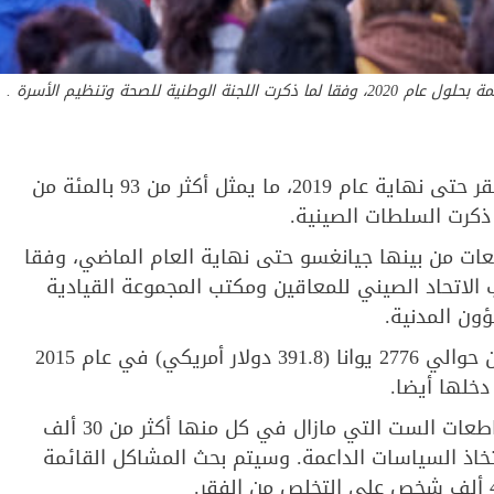
من المتوقع أن يصل عدد سكان الصين إلى ما يقرب من 1.42 مليار نسمة بحلول عام 2020، وفقا لما ذكرت اللجنة الوطنية للصحة وتنظيم الأسرة .
انتشلت الصين أكثر من 6.74 مليون معاق من براثن الفقر حتى نهاية عام 2019، ما يمثل أكثر من 93 بالمئة من
 ذكرت السلطات الصينية.
عات من بينها جيانغسو حتى نهاية العام الماضي، وفقا
ب الاتحاد الصيني للمعاقين ومكتب المجموعة القيادية
ون المدنية.
وارتفع صافي دخل الفرد للأسر الفقيرة ذات الإعاقة من حوالي 2776 يوانا (391.8 دولار أمريكي) في عام 2015
وأضافت السلطات أنه سيتم إرسال مشرفين إلى المقاطعات الست التي مازال في كل منها أكثر من 30 ألف
خاذ السياسات الداعمة. وسيتم بحث المشاكل القائمة