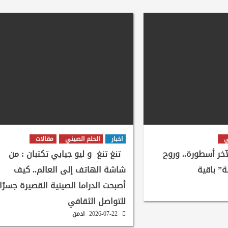
ي
اخبار
الحلم الصيني
مقالات
لآخر أسطورة.. وروح
تنغ تنغ و ليو جيايي تكتبان : من
ة” باقية
شاشة الهاتف إلى العالم.. كيف
أصبحت الدراما الصينية القصيرة جسرًا
للتواصل الثقافي
2026-07-22
ادمن