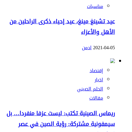
مناسبات
عيد تشينغ مينغ، عيد إحياء ذكرى الراحلين من
الأهل والأعزاء
2021-04-05
ادمن
إقتصاد
اخبار
الحلم الصيني
مقالات
ريماس الصينية تكتب: ليست عزفا منفردا… بل
سيمفونية مشتركة: رؤية الصين في عصر