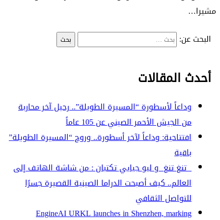
مشيرا…
البحث عن:
أحدث المقالات
وداعاً لأسطورة “المسيرة الطويلة”.. رحيل آخر محاربة
من الجيش الأحمر الصيني عن 105 عاماً
افتتاحية: وداعاً لآخر أسطورة.. وروح “المسيرة الطويلة”
باقية
تنغ تنغ و ليو جيايي تكتبان : من شاشة الهاتف إلى
العالم.. كيف أصبحت الدراما الصينية القصيرة جسرًا
للتواصل الثقافي
EngineAI URKL launches in Shenzhen, marking