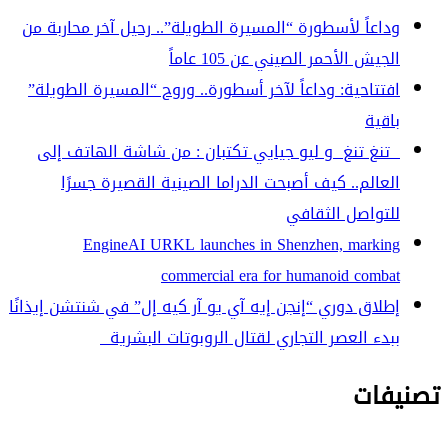
وداعاً لأسطورة “المسيرة الطويلة”.. رحيل آخر محاربة من
الجيش الأحمر الصيني عن 105 عاماً
افتتاحية: وداعاً لآخر أسطورة.. وروح “المسيرة الطويلة”
باقية
تنغ تنغ و ليو جيايي تكتبان : من شاشة الهاتف إلى
العالم.. كيف أصبحت الدراما الصينية القصيرة جسرًا
للتواصل الثقافي
EngineAI URKL launches in Shenzhen, marking
commercial era for humanoid combat
إطلاق دوري “إنجن إيه آي يو آر كيه إل” في شنتشن إيذانًا
ببدء العصر التجاري لقتال الروبوتات البشرية
تصنيفات