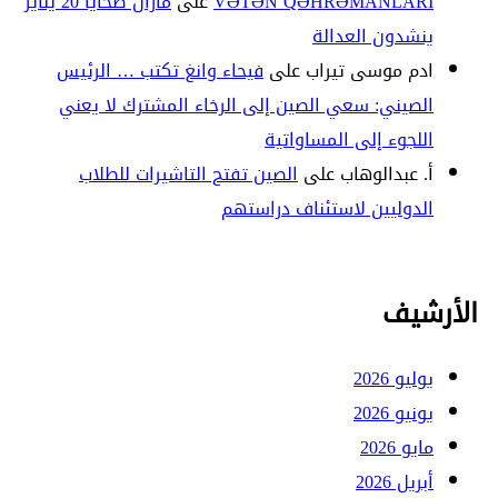
VƏTƏN QƏHRƏMANLARI
على
مازال ضحايا 20 يناير
ينشدون العدالة
ادم موسى تيراب
على
فيحاء وانغ تكتب … الرئيس
الصيني: سعي الصين إلى الرخاء المشترك لا يعني
اللجوء إلى المساواتية
أ. عبدالوهاب
على
الصين تفتح التاشيرات للطلاب
الدوليين لاستئناف دراستهم
الأرشيف
يوليو 2026
يونيو 2026
مايو 2026
أبريل 2026