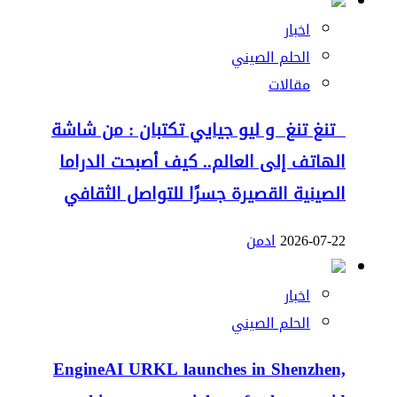
اخبار
الحلم الصيني
مقالات
تنغ تنغ و ليو جيايي تكتبان : من شاشة
الهاتف إلى العالم.. كيف أصبحت الدراما
الصينية القصيرة جسرًا للتواصل الثقافي
2026-07-22
ادمن
اخبار
الحلم الصيني
EngineAI URKL launches in Shenzhen,